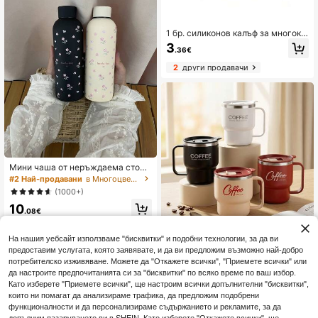
1 бр. силиконов калъф за многокр
атна употреба със сламка за кен
3
.36€
чета сода, креативен нов калъф з
а кенчета сода със сламка, подхо
2
други продавачи
дящ за сода, напитки, сокове, кен
чета газирана вода (моля, инстал
ирайте според стъпките, за да пр
едотвратите отделянето на сламк
ата), необходим за лятото, аксесо
ар за чаши, училищни пособия
Мини чаша от неръждаема стома
на с цветен мотив от 500 мл/16,9
#2 Най-продавани
в Многоцветен Термоси
унции, преносима изолирана бут
(1000+)
илка за вода с гумено покритие, п
10
одходяща за домашна употреба и
.08€
спорт на открито, чудесен подаръ
к за семейството и приятелите, в
ръщане в училище
На нашия уебсайт използваме "бисквитки" и подобни технологии, за да ви
Двуслойна изолирана чаша за ка
предоставим услугата, която заявявате, и да ви предложим възможно най-добро
фе, преносима, от 304 неръждае
7
потребителско изживяване. Можете да "Откажете всички", "Приемете всички" или
.87€
ма стомана, издръжлива хермети
да настроите предпочитанията си за "бисквитки" по всяко време по ваш избор.
чна чаша за пиене и кафе, термос
за студенти и възрастни
Като изберете "Приемете всички", ще настроим всички допълнителни "бисквитки",
които ни помагат да анализираме трафика, да предложим подобрени
функционалности и да персонализираме съдържанието и рекламите, за да