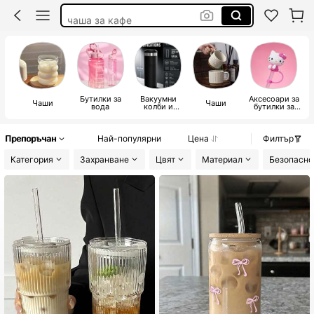
чаша за кафе
бутилка за вода
чаши
Бутилки за
Вакуумни
Аксесоари за
Чаши
Чаши
вода
колби и
бутилки за
термоси
вода и чаши
Препоръчан
Най-популярни
Цена
Филтър
Категория
Захранване
Цвят
Материал
Безопасно