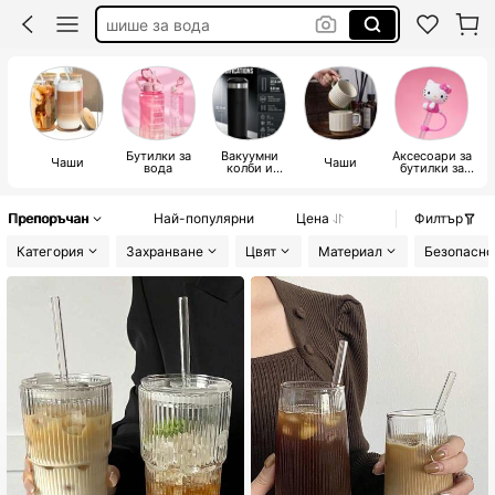
чаша за кафе
бутилка за вода
чаши
Бутилки за
Вакуумни
Аксесоари за
Чаши
Чаши
вода
колби и
бутилки за
термоси
вода и чаши
Препоръчан
Най-популярни
Цена
Филтър
Категория
Захранване
Цвят
Материал
Безопасно