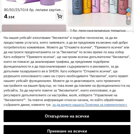
90/50/25/10/4 бр. лилави хартиен
и чаши за студени/горещи напитк
4
.33€
и, чаши за вода, чаши за чай, за д
ома, кухнята, офиса, декорация з
14
а рожден ден, дейности на открит
1 бр. персонализирана термочаш
о, DIY проекти, къмпинг, Ден на С
а/бутилка за сода от неръждаема
вети Патрик, Коледа, Хелоуин, ко
4
На нашия уебсайт използваме "бисквитки" и подобни технологии, за да ви
.74€
4.77€
стомана с двойна стена, спортна
ледна декорация
предоставим услугата, която заявявате, и да ви предложим възможно най-добро
бутилка за вода, 500 мл/17 oz, с п
ерсонализирано име, подходяща
потребителско изживяване. Можете да "Откажете всички", "Приемете всички" или
за училище, празници и подарък
да настроите предпочитанията си за "бисквитки" по всяко време по ваш избор.
за рожден ден за момчета и мом
Като изберете "Приемете всички", ще настроим всички допълнителни "бисквитки",
ичета, персонализиран подарък
които ни помагат да анализираме трафика, да предложим подобрени
функционалности и да персонализираме съдържанието и рекламите, за да
допълним пазаруването ви в SHEIN. Като изберете "Откажете всички", ще
разрешите използването само на строго необходимите "бисквитки", които правят
нашият уебсайт функционален. Можете да ги деактивирате, като промените
настройките на вашия браузър, но това може да повлияе на функционалността на
уебсайта. За да научите повече за "бисквитките", които използваме, и да
регулирате допълнителните си настройки, моля, изберете "Управление на
"бисквитките"". За повече информация относно начина, по който обработваме
събраните данни, кликнете тук,
за да видите нашата Политика за поверителност.
Чаша от неръждаема стомана 31
Отхвърляне на всички
6 с двойна изолация, унисекс, сту
#1 Най-продавани
в Многоцветен Термоси
дентска, спортна, преносима, вис
1
(1000+)
ококачествена 2-в-1 спортна бут
0
11
илка, бутилка за вода за училище
Приемане на всички
.68€