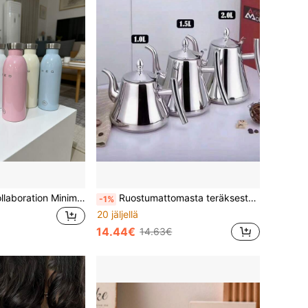
1kpl 24Bottles Collaboration Minimalistinen Eristetty Vesipullo, 24 tunnin lämpötilan säätö, Materiaali, Uudelleenkäytettävä Toimistoon, Ulkoiluun, Retkeilyyn
Ruostumattomasta teräksestä valmistettu paksuvedon vedenkeitin irrotettavalla infuuserilla, suodatettu öljykannu kahvitarjoilija ja teepannu, sopii hotelleihin ja ravintoloihin, täydellinen teen hauduttamiseen, induktioliedelle yhteensopiva, sopii kotiin ja ulkokäyttöön
-1%
20 jäljellä
14.44€
14.63€