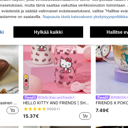
nasetuksiasi, mutta tämä saattaa vaikuttaa verkkosivuston toimintaan. 
ä evästeistä ja säätää valinnaiset evästeasetuksesi, valitse ”Hallitse eväs
vastamme on saatavilla.
Napsauta tästä katsoaksesi yksityisyyspolitiik
ki
Hylkää kaikki
Hallitse e
24
Hello Kitty and Friends
POKOJA
1 kpl suurikapasiteettinen lasinen kahvikuppi, huippuluokan latte-taidekuppi, luova paksu kylmäjuomavesikuppi takaisin kouluun
HELLO KITTY AND FRIENDS | SHEIN Suuri lasikuppi söpöllä rusetti- ja kissakuviolla, sopii kuumille ja kylmille juomille, kuten kahville, maidolle ja mehulle
(1000+)
7.49€
15.37€