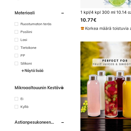
Materiaali
10.77€
Ruostumaton teräs
Posliini
Lasi
Tietokone
PP
Silikoni
Näytä lisää
Mikroaaltouunin Kestävä
Ei
Kyllä
Astianpesukoneen
Kestävä