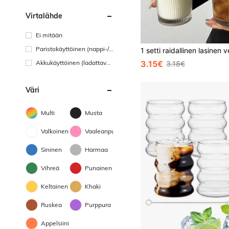
Virtalähde
Ei mitään
Paristokäyttöinen (nappi-/n
appiparisto)
Akkukäyttöinen (ladattava
3.15€
3.18€
akku)
Väri
Multi
Musta
Valkoinen
Vaaleanpunainen
Sininen
Harmaa
Vihreä
Punainen
Keltainen
Khaki
Ruskea
Purppura
Appelsiini