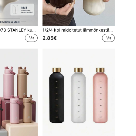
STANLEY since1973 STANLEY kuumaa ja kylmää säilyttävä eristetty muki, muodikas ruostumattomasta teräksestä valmistettu matkailukuppi, vuotamaton uudelleenkäytettävä kaksiseinäinen kahvikuppi, sopii kuumille ja kylmille juomille, kivennäisvedelle, hedelmäteelle, mehulle ja kahville, lahja
1/2/4 kpl raidoitetut lämmönkestävät lasiset kupit, suuret yksikerroksiset kirkkaat mukit jääkahville, maidolle, mehulle ja matchalle, kausien ympäri käytettävä päivittäinen juomatarvike, monikäyttöinen lasinen tumbleri, kaunis ystävänpäivälahja ja romanttinen sisustus, kupit ilman pilliä, myydään erikseen
2.85€