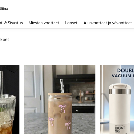
and down arrow keys to navigate search Äskettäin haettu and Haku Löytö. Press 
ti & Sisustus
Miesten vaatteet
Lapset
Alusvaatteet ja yövaatteet
kkeet