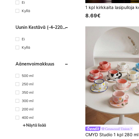
Ei
Kyllä
8.69€
Uunin Kestävä (-4–220
Celsiusastetta)
Ei
Kyllä
Äänenvoimakkuus
500 ml
250 ml
350 ml
300 ml
200 ml
400 ml
Näytä lisää
Cerawood Union