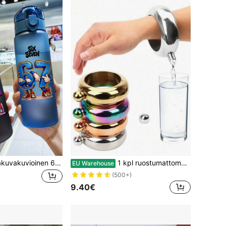
1 kpl 780 ml sarjakuvakuvioinen 67-teemainen kesäinen vesipullo, sarjakuvavesipullo, urheiluun ja ulkoiluun, kannettava, kevyt, pyöreä, sopii juoksuun ja urheiluun, koulun ensimmäiseen päivään, kouluunpaluulahja, juhliin, matkustamiseen, koulun vesipullo, ihanteellinen lahja syntymäpäiväksi, valmistujaisiin, pojille, tytöille ja nuorille
1 kpl ruostumattomasta teräksestä valmistettu rannekoru piilotettu viinapullosetti, sopii viskille, vodkalle ja muille alkoholijuomille, urheilujuomapullo, ulkoiluaktiviteetit, naisten rannetarvikkeet, retkeilybaarivarusteet
EU Warehouse
(500+)
9.40€