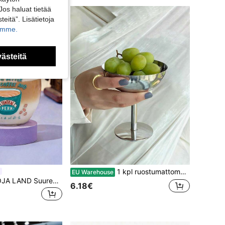
Jos haluat tietää
teitä”. Lisätietoja
kamme.
västeitä
1 kpl ruostumattomasta teräksestä valmistettu jäätelökulho, sundae-kulho, jälkiruokakulho, taatelisnacksikulho, hedelmäsalaattikulho, jogurtti-, snack- ja karkkikulho, salaatti-, hedelmä- ja vanukaskulho, juhliin, pyhiin, festivaaleihin ja perhejuhliin
EU Warehouse
FRIENDS X POKOJA LAND Suuren tilavuuden lasimuki söpöllä rusetti- ja kissakuviolla, sopii kuumille ja kylmille juomille kuten kahville, maidolle ja mehulle
6.18€