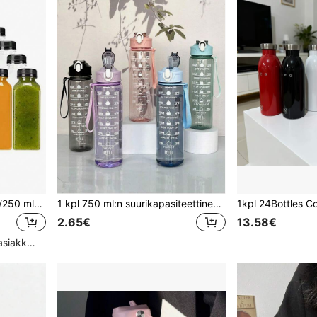
1 kpl/4 kpl/10 kpl - 120 ml/250 ml/450 ml - vuotamaton läpinäkyvä muovinen mehupullo - sopii pirtelöille, maidolle ja kotitekoisille juomille - mehupuristusastia hedelmätarroilla
1 kpl 750 ml:n suurikapasiteettinen PC-vesipullo, urheilu- ja kuntoilukäyttöön tarkoitettu kannettava pillimuki, sopii kotiin, ulkoiluun, juomamukiin, kahvikuppiin, maitoteekuppiin, ulkovesipulloon, juomamukiin, vesipulloon, vesikannuun, taloustavaroihin, ulkotarvikkeisiin, kodin sisustukseen, kotitaloustarvikkeisiin, lahjaan naisille, lahjaan miehille, lahjaan äidille, lahjaan isälle, lahjaan isoisälle, lahjaan isoäidille
2.65€
13.58€
Korkea määrä toistuvia asiakkaita