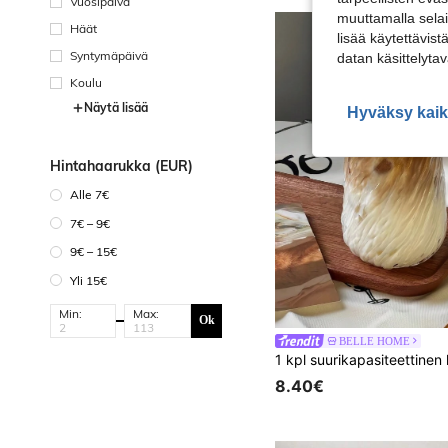
Vuosipäivä
muuttamalla selai
Häät
lisää käytettävist
Syntymäpäivä
datan käsittelyta
Koulu
Näytä lisää
Hyväksy kaik
Hintahaarukka (EUR)
Alle 7€
7€ – 9€
9€ – 15€
Yli 15€
Min:
Max:
Ok
BELLE HOME
8.40€