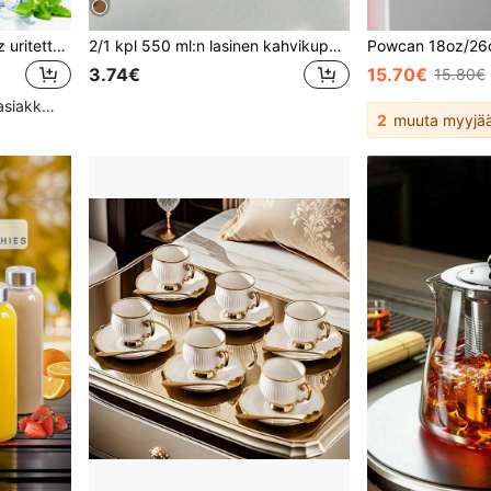
1 kpl/4 kpl 300 ml 10.14 oz uritettu lasimuki pillillä, aaltoileva läpinäkyvä lasimuki, luova kahvikuppi, juomamuki, aamiaislasi, sopii vedelle, kaurapuurolle, kahville, juomille, maidolle ja mehulle, lahjaksi perheelle, ystäville ja tyttöystävälle, syntymäpäivälahja, kiitospäivälahja, Halloween-lahja
2/1 kpl 550 ml:n lasinen kahvikuppi (ilman pilliä) kotikäyttöön, sopii naisille, juomajuoma maitoteekuppi, koti- ja toimistokäyttöön jääkahviin, mehuun, juomiin ja maitoon, halloweeniin, joulujuhliin, festivaalitarvikkeisiin
3.74€
15.70€
15.80€
Korkea määrä toistuvia asiakkaita
2
muuta myyjä