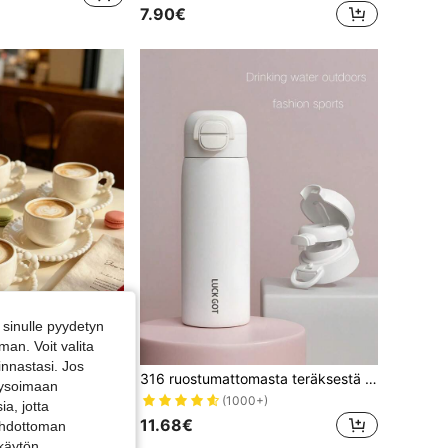
7.90€
sinulle pyydetyn
an. Voit valita
innastasi. Jos
6 settiä/setti ranskalainen vintage-keinohelmikoristeinen keraaminen kuppi- ja lautassetti, sisältäen espressokupin ja lautasen, astianpesukone, sopii hotelliin, ravintolaan, kotiin, kahvilaan, iltapäiväteelle, kahvinjuontiin, kukkateelle, henkilökohtaiseen lahjaan, tupaantuliaisjuhliin, keittiötarvikkeisiin, juhliin, syntymäpäiville, häihin, äitienpäivään, isänpäivään
316 ruostumattomasta teräksestä valmistettu kaksinkertainen juomasuulla varustettu eristetty kuppi, unisex-opiskelijaurheiluun tarkoitettu kannettava korkealaatuinen 2-in-1-urheilupullo, koulu- tai retkipullo
alysoimaan
(1000+)
a, jotta
11.68€
 ehdottoman
 käytön