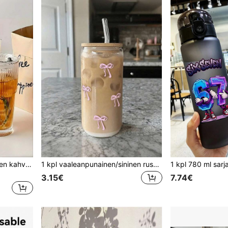
1 kpl lämmönkestävä lasinen kahvikuppi kannella ja pillillä - vuotamaton kannettava kuumajuomakuppi, sopii toimistoon ja ulkokäyttöön, muodikas pillikuppi, yksinkertainen kahvikuppi kannella, läpinäkyvä lasinen pillikuppi, toimistokahvikuppi, lasinen kahvikuppi kannella ja pillillä, pillikuppi kannella, kahvikuppi pillillä, juomakuppi kannella ja pillillä takaisin kouluun
1 kpl vaaleanpunainen/sininen rusettikuvioinen 16 oz läpinäkyvä kahvikuppi bambukannella ja pillillä, suuren kapasiteetin kannettava juomakuppi ulkoiluun ja matkustamiseen, kesän ja talven juomatarvike, syntymäpäivä-, juhla- ja joululahja, lasinen vesipullo, kuppi, jääkahvikuppi, söpö esine, morsiusneitolahja, lasikuppi
3.15€
7.74€