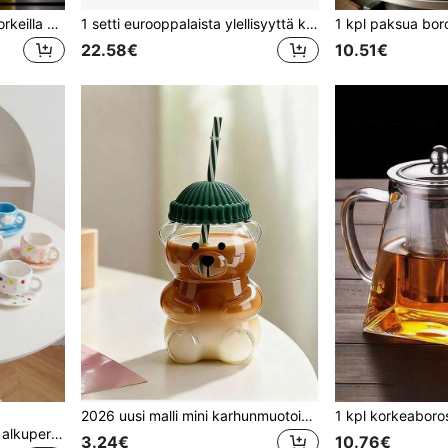
1 kpl kirkkaita lasipulloja korkeilla 18 unssia ja 24 unssia, uudelleenkäytettäviä lasisia vesipulloja ruostumattomasta teräksestä valmistetulla korkilla mehustamiseen, jääkaappi, 100 % vuotamaton, lasiset mehupullot, mehukuppi, kahvikuppi, juomavesipullo kuntoiluun, kuntosalille ja ulkoiluun, sopii sekä kylmille että kuumille juomille, äitienpäivä- ja isänpäivälahjat, perheen keittiöjuhlat, toimisto-, poikaystävä- ja tyttöystävälahjat
1 setti eurooppalaista ylellisyyttä kultareunaista keraamista kahvikuppisettiä lusikalla, amerikkalaista kahvikuppia ja lautasta, maitoteekuppia, kultareunaista keraamista kahvikuppia ja lautasta, eleganttia turkkilaista kahvikuppia ja lautasta, sopii teekutsuille, iltapäiväteelle, aamuteelle, kokoontumisille ja muuhun
22.58€
10.51€
2026 uusi malli mini karhunmuotoinen lasimuki, hunajakarhu-pillimuki vihreällä hattukannella ja pillillä, läpinäkyvä suloinen karhupullo juomiseen, söpö lasiastia kotiin ja toimistoon, lahja, lukemiseen, juhlapäivälahja, leikkisä juoma-astia, kouluunpaluu
CMYD Studio 1 kpl 280 ml alkuperäinen pohjoismaiseen tyyliin käsintehty keraaminen kahvikuppi- ja lautassetti, monivärinen ruutu, sydän, pilvi, kukkakuvio, sopii iltapäiväteelle, maidolle, lattelle, jälkiruokalautasille - loistava lahja
3.24€
10.76€