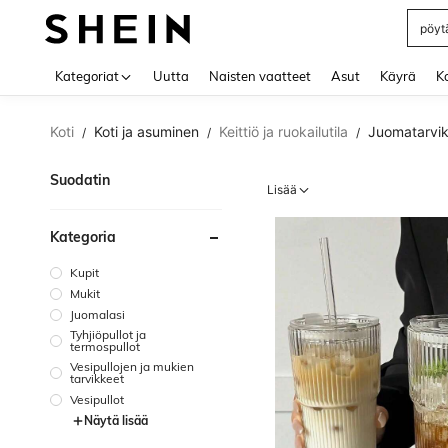
nails
Use up 
Kategoriat
Uutta
Naisten vaatteet
Asut
Käyrä
Ko
Koti
Koti ja asuminen
Keittiö ja ruokailutila
Juomatarvi
/
/
/
Suodatin
Lisää
Kategoria
Kupit
Mukit
Juomalasi
Tyhjiöpullot ja
termospullot
Vesipullojen ja mukien
tarvikkeet
Vesipullot
Näytä lisää