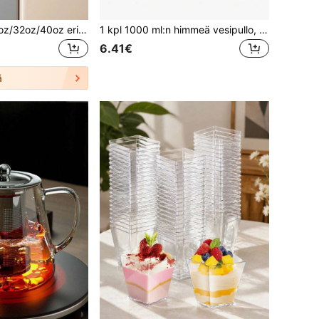
Powcan 18oz/26oz/32oz/40oz eristetty vesipullo, jossa 2-in-1 pilli ja kaatonokka, pitää juomat jääkylminä, vuotamaton, kaksinkertainen seinämä ruostumattomasta teräksestä valmistettu pullo kuntoiluun, urheiluun, kouluun ja matkoille
1 kpl 1000 ml:n himmeä vesipullo, vuotamaton kannettava urheiluvesikuppi, sopii ulkoiluun, retkeilyyn, ajamiseen, pyöräilyyn
6.41€
ä