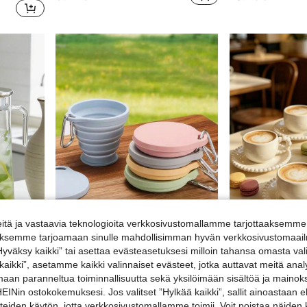
tä ja vastaavia teknologioita verkkosivustomallamme tarjottaaksemme 
iäksemme tarjoamaan sinulle mahdollisimman hyvän verkkosivustomaailm
”Hyväksy kaikki” tai asettaa evästeasetuksesi milloin tahansa omasta val
1 kpl suurikapasiteettinen läpinäkyvä PC-materiaalista valmistettu vesikannu kannella ja kahvalla, vuotamaton kaatonokka tasaista kaatamista varten. Sopii mehuille, maidolle, kuumille/kylmille juomille. Erinomainen kotikeittiöön, toimistoon ja ruokailutilaan.
1 kpl silikoninen kokoontaitettava matkamuki kannella, teleskooppinen uudelleenkäytettävä laajennettava kannettava juomamuki, ulkoilu- ja urheilumuki, silikoninen taitettava muki avainrenkaalla, sopii taskuun, lompakkoon ja reppuun, matkailuun, ruostumattomasta teräksestä valmistettu kokoontaitettava juoma-astia
 kaikki”, asetamme kaikki valinnaiset evästeet, jotka auttavat meitä an
4.03€
8.69€
amaan paranneltua toiminnallisuutta sekä yksilöimään sisältöä ja mainoksi
Nin ostokokemuksesi. Jos valitset ”Hylkää kaikki”, sallit ainoastaan
Korkea määrä toistuvia asiakkaita
steiden käytön, jotta verkkosivustomallamme toimii. Voit poistaa näiden