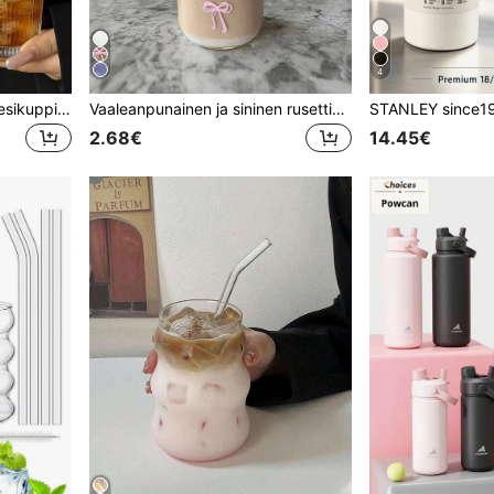
4
1 setti raidallinen lasinen vesikuppi pillillä ja kannella, kannettava minimalistinen pystysuoraan raidallinen lasikuppi, korkealaatuinen kahvi- ja mehukuppi, monikäyttöinen juoma-astia, sopii kotiin, toimistoon, rannalle ja erilaisiin juhliin, sopii kahville, teelle, viskille, maidolle, jääkahville ja latelle, esteettinen
Vaaleanpunainen ja sininen rusettikuosinen lasimuki bambukannella ja pillillä, jääkahvimuki kylmille juomille, smoothieille ja teelle, monikäyttöinen astianpesukoneen kestävä keittiölasitavara
2.68€
14.45€