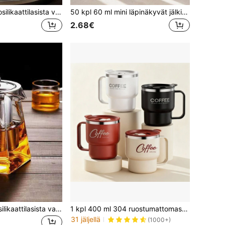
1 kpl paksua borosilikaattilasista valmistettu teekannu ruostumattomasta teräksestä valmistetulla teekannulla, lämmönkestävä lasinen teekannu, teesetti Gaiwan-kannu Pu-Erh/Oolong-juomille, 450ml/550ml/750ml/950ml/1300ml, ulkoiluun, retkeilyyn
50 kpl 60 ml mini läpinäkyvät jälkiruokakupit (jälkiruokavalokuvauskuppeihin), uudelleenkäytettävät, sopivat kakuille, vanukkaalle, hyytelölle ja alkupaloille, täydelliset häihin, juhliin, syntymäpäiväjuhliin, tyylikkäisiin jälkiruokatarjoiluihin ja ulkoruokailuun, voidaan käyttää jogurttiin, panna cottaan, juustokakkuun, vanukkaaseen, hyytelöön ja alkupaloihin, pinottava malli, helppo säilyttää, kuljettaa ja puhdistaa, mousse-kupit, pienet neliönmuotoiset läpinäkyvät hyytelökupit, mini neliönmuotoiset alkupalokupit, uudelleenkäytettävät vaahtomuoviset jälkiruokakulhot, sopivat kakuille, juhliin, häihin, maistiaisetilaisuuksiin, piirakoille ja muihin tilaisuuksiin
2.68€
1 kpl korkeaborosilikaattilasista valmistettu teekannu, kotitalousteekannu, ruostumattomasta teräksestä valmistettu suodatinteesetti, kung fu -teesetti ja Tianyuanin paikallinen teekannu.
1 kpl 400 ml 304 ruostumattomasta teräksestä valmistettu kahvimuki kannella ja kahvalla, kaksikerroksinen lämpöeristetty kahvikuppi, kannettava vuotamaton juomakuppi, polttamaton maiti-, kahvi- ja vesikuppi opiskelijoille ja aikuisille kotiin, toimistoon, retkelle ja kouluun
31 jäljellä
(1000+)