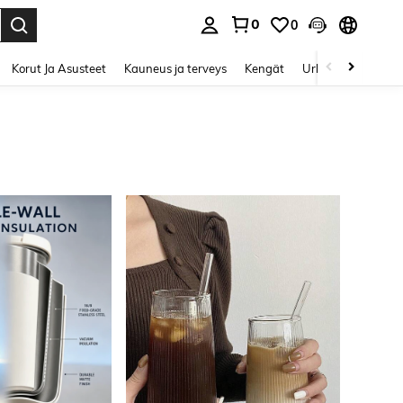
0
0
Enter to select.
Korut Ja Asusteet
Kauneus ja terveys
Kengät
Urheilu & Ulkoilu