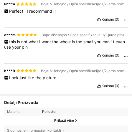
N***a
Boja: Višebojno / Opća specifikacija: 1/2 jarda prozirno
Perfect
.
I
recommend
!!
Korisno
(0)
o***m
Boja: Višebojno / Opća specifikacija: 1/2 jarda prozirno
this
is
not
what
I
want
the
whole
is
too
small
you
can
'
t
even
use
your
pin
Korisno
(0)
b***9
Boja: Višebojno / Opća specifikacija: 1/2 jarda prozirno
Look
just
like
the
picture
.
Korisno
(0)
Detalji Proizvoda
Materijal:
Poliester
Prikaži više
Sigurnosne informacije i kontakti