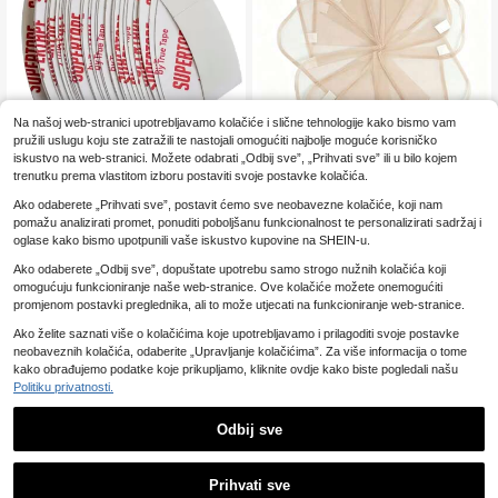
Na našoj web-stranici upotrebljavamo kolačiće i slične tehnologije kako bismo vam
pružili uslugu koju ste zatražili te nastojali omogućiti najbolje moguće korisničko
iskustvo na web-stranici. Možete odabrati „Odbij sve”, „Prihvati sve” ili u bilo kojem
trenutku prema vlastitom izboru postaviti svoje postavke kolačića.
36 kom dvostrane trake za perike
4X4/5X5/6X6 ručno pletena mrežic
Ako odaberete „Prihvati sve”, postavit ćemo sve neobavezne kolačiće, koji nam
6
7
a za čipkasti frontalni zatvarač, pod
.31€
.84€
pomažu analizirati promet, ponuditi poboljšanu funkcionalnost te personalizirati sadržaj i
loga za izradu čipkastih perika, dod
atak za kapu perike
oglase kako bismo upotpunili vaše iskustvo kupovine na SHEIN-u.
Ako odaberete „Odbij sve”, dopuštate upotrebu samo strogo nužnih kolačića koji
omogućuju funkcioniranje naše web-stranice. Ove kolačiće možete onemogućiti
promjenom postavki preglednika, ali to može utjecati na funkcioniranje web-stranice.
Ako želite saznati više o kolačićima koje upotrebljavamo i prilagoditi svoje postavke
neobaveznih kolačića, odaberite „Upravljanje kolačićima”. Za više informacija o tome
kako obrađujemo podatke koje prikupljamo, kliknite ovdje kako biste pogledali našu
Politiku privatnosti.
Odbij sve
Prihvati sve