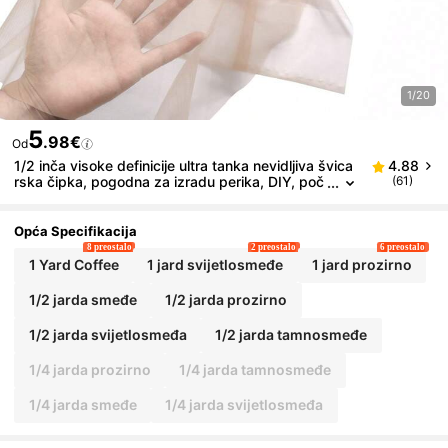
1/20
5
.98€
Od
1/2 inča visoke definicije ultra tanka nevidljiva švica
4.88
rska čipka, pogodna za izradu perika, DIY, poč
(61)
etnike - prozračna mekana čipkasta sprijeda za
zatvaranje, kapa za periku, dodaci za kosu
Opća Specifikacija
8 preostalo
2 preostalo
6 preostalo
1 Yard Coffee
1 jard svijetlosmeđe
1 jard prozirno
1/2 jarda smeđe
1/2 jarda prozirno
1/2 jarda svijetlosmeđa
1/2 jarda tamnosmeđe
1/4 jarda prozirno
1/4 jarda tamnosmeđe
1/4 jarda smeđe
1/4 jarda svijetlosmeđa