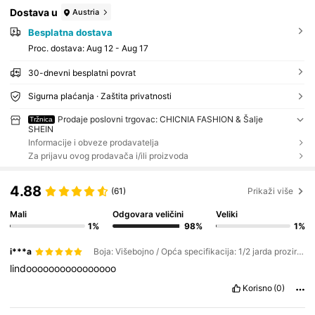
Dostava u
Austria
Besplatna dostava
Proc. dostava:
Aug 12 - Aug 17
30-dnevni besplatni povrat
Sigurna plaćanja · Zaštita privatnosti
Prodaje poslovni trgovac: CHICNIA FASHION & Šalje
Tržnica
SHEIN
Informacije i obveze prodavatelja
Za prijavu ovog prodavača i/ili proizvoda
4.88
(61)
Prikaži više
Mali
Odgovara veličini
Veliki
1%
98%
1%
i***a
Boja: Višebojno / Opća specifikacija: 1/2 jarda prozirno
lindoooooooooooooooo
Korisno
(0)