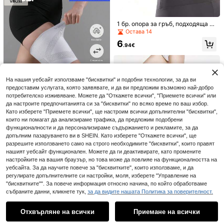
1 бр. опора за гръб, подходяща за
долната част на гърба за жени и
1 чифт дебели плетени гетри за к
Остава 14
мъже, опора за кръста, опора за
рака с флорален мотив, топли и у
7
6
.28€
долната част на гърба за мъже, к
ютни за ботуши
.94€
олан за гръб, опора за гръб
30 бр./15 бр. еластични самозале
На нашия уебсайт използваме "бисквитки" и подобни технологии, за да ви
пващи спортни бинтове - подходя
6
предоставим услугата, която заявявате, и да ви предложим възможно най-добро
.75€
щи за защита на пръсти, глезени,
потребителско изживяване. Можете да "Откажете всички", "Приемете всички" или
китки, кръст, коляно и лакът (без о
паковка) компактен размер
да настроите предпочитанията си за "бисквитки" по всяко време по ваш избор.
Като изберете "Приемете всички", ще настроим всички допълнителни "бисквитки",
които ни помагат да анализираме трафика, да предложим подобрени
функционалности и да персонализираме съдържанието и рекламите, за да
допълним пазаруването ви в SHEIN. Като изберете "Откажете всички", ще
VBOSi SPORTS
разрешите използването само на строго необходимите "бисквитки", които правят
VBOSI 1 бр. 3D плетен ръкав за б
нашият уебсайт функционален. Можете да ги деактивирате, като промените
едра с висока компресия - диша
6
настройките на вашия браузър, но това може да повлияе на функционалността на
.51€
щ спортен пояс, подходящ за бяг
уебсайта. За да научите повече за "бисквитките", които използваме, и да
1 бр. дамски спортен оформящ бо
ане, фитнес и ежедневно носене,
3/6 ролки спортна лента, бял плат
Голям брой повтарящи се клиенти
дикомбинезон, устойчив на хлор,
регулирате допълнителните си настройки, моля, изберете "Управление на
Остава 31
унисекс
с назъбен ръб, предпазна екипир
Остава 29
абсорбиращ потта, с компресион
"бисквитките"". За повече информация относно начина, по който обработваме
овка за крака/ръце, аксесоари за
5
7
ни ръкави за прасната и тренажо
.09€
-1%
5.17€
фитнес, разпродажба на спортна
събраните данни, кликнете тук,
за да видите нашата Политика за поверителност.
.61€
Показване на подобни налични артикули
Виж всички
р за талия, фитнес аксесоар
лента
Отхвърляне на всички
Приемане на всички
Съжаляваме, артикулът е изчерпан.
1 бр. регулируема спортна китков
а опора, удобна опора за китката,