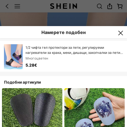
Намерете подобен
1/2 чифта гел протектори за пети, регулируеми
нагреватели за крака, меки, дишащи, закопчалки за пети с
кукички и примки, висококачествени фитнес
Многоцветен
принадлежности
5.28€
Подобни артикули