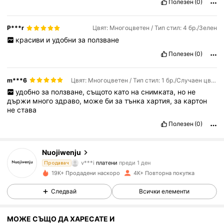
Полезен
(0)
P***r
Цвят: Многоцветен / Тип стил: 4 бр./Зелен
красиви
и
удобни
за
ползване
Полезен
(0)
m***6
Цвят: Многоцветен / Тип стил: 1 бр./Случаен цвят
удобно
за
ползване,
същото
като
на
снимката,
но
не
държи
много
здраво,
може
би
за
тънка
хартия,
за
картон
не
става
Полезен
(0)
222 Последователи
4.87
Nuojiwenju
v***i
платени
преди 1 ден
Продавач
b***1
последвано от
преди 1 ден
19K+ Продадени наскоро
4K+ Повторна покупка
222 Последователи
4.87
Следвай
Всички елементи
222 Последователи
4.87
МОЖЕ СЪЩО ДА ХАРЕСАТЕ И