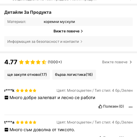
Детайли За Продукта
Материал:
коремни мускули
Вижте повече
Информация за безопасност и контакти
4.77
(1000+)
Вижте повече
ще закупя отново
(17)
бърза логистика
(16)
r***k
Цвят: Многоцветен / Тип стил: 4 бр./Зелен
Много
добре
залепват
и
лесно
се
работи
Полезен
(0)
t***a
Цвят: Многоцветен / Тип стил: 4 бр./Зелен
Много
съм
доволна
от
тиксото.