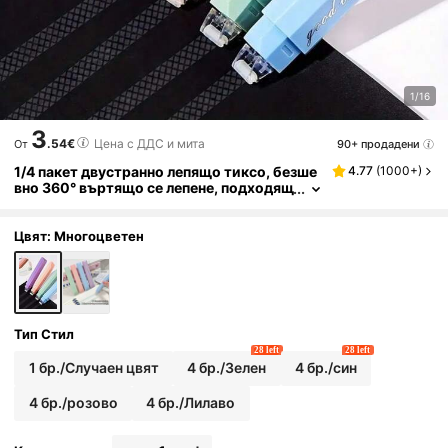
1/16
3
.54€
Цена с ДДС и мита
90+ продадени
От
1/4 пакет двустранно лепящо тиксо, безше
4.77
(
1000+
)
вно 360° въртящо се лепене, подходящ
о за скрапбукинг, DIY занаяти, обратно
в училище, офис консумативи, ръчно изра
ботени дневници и арт проекти
Цвят: Многоцветен
Тип Стил
28 left
28 left
1 бр./Случаен цвят
4 бр./Зелен
4 бр./син
4 бр./розово
4 бр./Лилаво