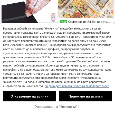
Комплект от 24 бр. асортира
NEW
ни винтидж ваши ленти с дребен
Остава 22
1/4/6/8/12/16 бр. двустранно лечи
флорален десен за декорация на
На нашия уебсайт използваме "бисквитки" и подобни технологии, за да ви
ло, подходящо за творчество (при
3
6
дневници и скрапбукинг (0.75cm*
предоставим услугата, която заявявате, и да ви предложим възможно най-добро
.75€
3.78€
.53€
ложими сценарии: лечило за скр
6 ролки/1cm*4 ролки/1.5cm*8 ролк
потребителско изживяване. Можете да "Откажете всички", "Приемете всички" или
апбукинг, универсално лечило, ко
и/2cm*1 ролка/2.5cm*3 ролки/3c
нсумативи за скрапбук на руло, д
да настроите предпочитанията си за "бисквитки" по всяко време по ваш избор.
m*2 ролки) Back To School
екорация на дневник, офис и учеб
Като изберете "Приемете всички", ще настроим всички допълнителни "бисквитки",
ни консумативи; подходящо за въ
които ни помагат да анализираме трафика, да предложим подобрени
зрастни и ученици), размер: 0.3 и
функционалности и да персонализираме съдържанието и рекламите, за да
нча * 26 фута
допълним пазаруването ви в SHEIN. Като изберете "Откажете всички", ще
разрешите използването само на строго необходимите "бисквитки", които правят
нашият уебсайт функционален. Можете да ги деактивирате, като промените
настройките на вашия браузър, но това може да повлияе на функционалността на
уебсайта. За да научите повече за "бисквитките", които използваме, и да
регулирате допълнителните си настройки, моля, изберете "Управление на
"бисквитките"". За повече информация относно начина, по който обработваме
събраните данни, кликнете тук,
за да видите нашата Политика за поверителност.
Отхвърляне на всички
Приемане на всички
Управление на "бисквитки"
ДОБАВИ В КОЛИЧКАТА