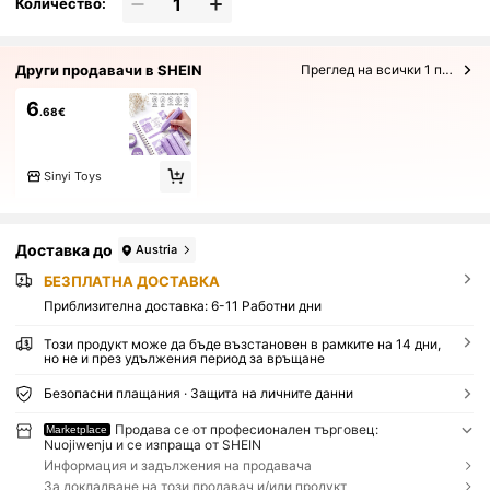
Количество:
Други продавачи в SHEIN
Преглед на всички 1 продавачи
6
.68€
Sinyi Toys
Доставка до
Austria
БЕЗПЛАТНА ДОСТАВКА
Приблизителна доставка:
6-11 Работни дни
Този продукт може да бъде възстановен в рамките на 14 дни,
но не и през удължения период за връщане
Безопасни плащания · Защита на личните данни
Продава се от професионален търговец:
Marketplace
Nuojiwenju и се изпраща от SHEIN
Информация и задължения на продавача
За докладване на този продавач и/или продукт