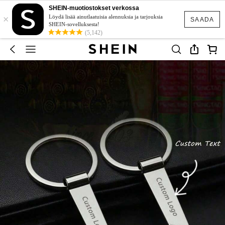
SHEIN-muotiostokset verkossa
×
Löydä lisää ainutlaatuisia alennuksia ja tarjouksia
SAADA
SHEIN-sovelluksesta!
(5,142)