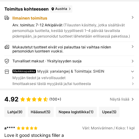
Toimitus kohteeseen
Austria
Ilmainen toimitus
Arv. toimitus:
7-12 Arkipäivät
(Tilausten käsittely, jotka sisältävät
personoituja tuotteita, kestää tyypillisesti 1–4 päivää tavallista
pidempään, ja personoidut tuotteet lähetetään erillisessä paketissa.)
Mukautetut tuotteet eivät voi palauttaa tai vaihtaa niiden
personoidun luonteen vuoksi.
Turvalliset maksut · Yksityisyyden suoja
Myyjä: yanxiangwj & Toimittaja: SHEIN
Markkinapaikka
Myyjän tiedot ja velvollisuudet
Ilmoittaaksesi tästä myyjästä ja/tai tuotteesta
4.92
(100+)
Näytä lisää
Lahja
(9)
Hääasut
(5)
Nopea logistiikka
(1)
Upea
(5)
a****
Väri: Monivärinen / Koko: 1 kpl
Love
it
good
stockings
filler
a