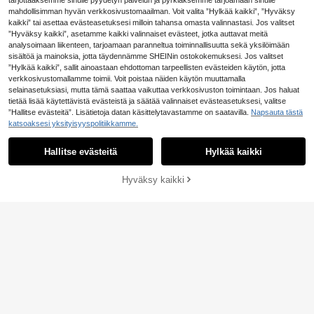
tarjottaaksemme sinulle pyydetyn palvelun ja pyrkiäksemme tarjoamaan sinulle
kaappiin helppoa käyttöä varten. N
mahdollisimman hyvän verkkosivustomaailman. Voit valita ”Hylkää kaikki”, ”Hyväksy
e ovat saatavilla mielenkiintoisissa
kaikki” tai asettaa evästeasetuksesi milloin tahansa omasta valinnastasi. Jos valitset
muodoissa ja sopivat pieniin lahjoihi
”Hyväksy kaikki”, asetamme kaikki valinnaiset evästeet, jotka auttavat meitä
n päivittäisiin juhliin ja luoviin kaive
analysoimaan liikenteen, tarjoamaan paranneltua toiminnallisuutta sekä yksilöimään
rruksiin.
sisältöä ja mainoksia, jotta täydennämme SHEINin ostokokemuksesi. Jos valitset
”Hylkää kaikki”, sallit ainoastaan ehdottoman tarpeellisten evästeiden käytön, jotta
verkkosivustomallamme toimii. Voit poistaa näiden käytön muuttamalla
selainasetuksiasi, mutta tämä saattaa vaikuttaa verkkosivuston toimintaan. Jos haluat
tietää lisää käytettävistä evästeistä ja säätää valinnaiset evästeasetuksesi, valitse
”Hallitse evästeitä”. Lisätietoja datan käsittelytavastamme on saatavilla.
Napsauta tästä
katsoaksesi yksityisyyspolitiikkamme.
Hallitse evästeitä
Hylkää kaikki
Napsauttamalla "Mukauta" hyväksyt nämä ehdot ja määräykset
40 kpl/setti pokerikorttipullonavaaji
a, sisältää (5 mustaa + 5 hopeista) p
5
.18€
ata-A-pullonavaajaa, 10 organzapu
Hyväksy kaikki
Mukauta nyt
ssia, 10 kiitoskorttia, 10 köyttä, best
maneille, häihin, syntymäpäiväjuhlii
n, morsiuslahjoiksi
Personalisoidut pullonavaajat, räätä
löidyt pokeripullonavaajat, kaiverre
5
.75€
tut tekstit pullonavaajat, hääpullona
vaajat, morsiusneitolahet, juhlatarvi
kkeet, brunssivalmiit, ikuinen rakka
us, häävieraslahjat, isänpäivälahja,
uniikki lahja, lahjaideat