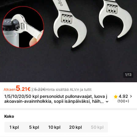
1/13
5
.21€
5.22€
Alkaen
Hinta sisältää ALV:n ja tullit
1/5/10/20/50 kpl personoidut pullonavaajat, luova j
4.92
akoavain-avainnholkkia, sopii isänpäiväksi, häih
(100+)
in, lahjaksi ystäville ja perheelle, syntymäpäiväl
ahjaksi
Koko
1 kpl
5 kpl
10 kpl
20 kpl
50 kpl