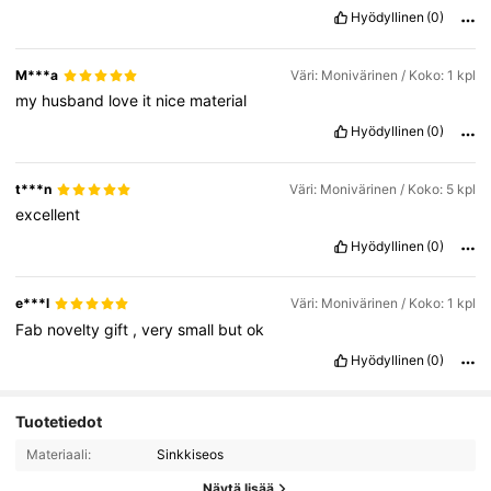
Hyödyllinen
(0)
M***a
Väri: Monivärinen / Koko: 1 kpl
my
husband
love
it
nice
material
Hyödyllinen
(0)
t***n
Väri: Monivärinen / Koko: 5 kpl
excellent
Hyödyllinen
(0)
e***l
Väri: Monivärinen / Koko: 1 kpl
Fab
novelty
gift
,
very
small
but
ok
Hyödyllinen
(0)
Tuotetiedot
Materiaali:
Sinkkiseos
Näytä lisää