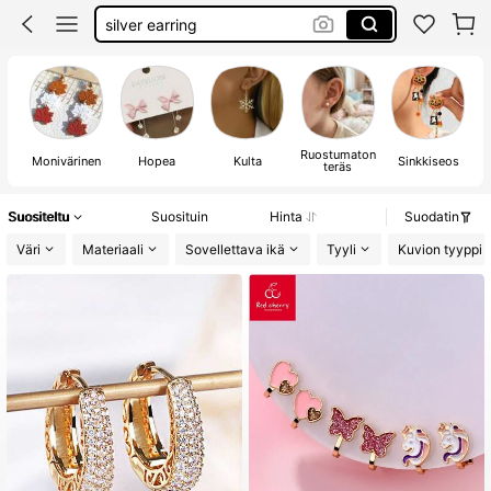
silver earring
piercing jewelry
bear
Ruostumaton
Monivärinen
Hopea
Kulta
Sinkkiseos
teräs
Suositeltu
Suosituin
Hinta
Suodatin
Väri
Materiaali
Sovellettava ikä
Tyyli
Kuvion tyyppi