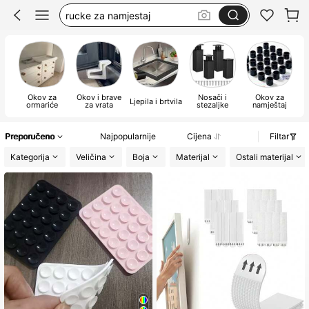
rucke za kuhinju
magnet
ručke za namještaj
Okov za
Okov i brave
Nosači i
Okov za
Ljepila i brtvila
Za
ormariće
za vrata
stezaljke
namještaj
Preporučeno
Najpopularnije
Cijena
Filtar
Kategorija
Veličina
Boja
Materijal
Ostali materijal