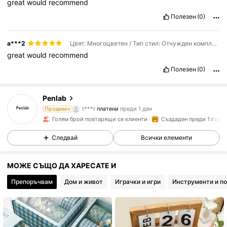
great
would
recommend
Полезен
(0)
a***2
Цвят: Многоцветен / Тип стил: Отчужден комплект
great
would
recommend
Полезен
(0)
11K Последователи
4.91
Penlab
t***r
платени
преди 1 ден
Продавач
z***3
последвано от
15 часа по-рано
Голям брой повтарящи се клиенти
Създаден преди 1 годи
11K Последователи
4.91
Следвай
Всички елементи
11K Последователи
4.91
МОЖЕ СЪЩО ДА ХАРЕСАТЕ И
Препоръчвам
Дом и живот
Играчки и игри
Инструменти и по
11K Последователи
4.91