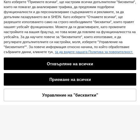
кориране на скрапбукинг и дневн
и, прозрачно декоративно маскир
Като изберете "Приемете всички", ще настроим всички допълнителни "бисквитки",
7
ик
ащо тиксо с розов шаблон и паяж
.72€
които ни помагат да анализираме трафика, да предложим подобрени
ина, винтидж хорър стил за дневн
функционалности и да персонализираме съдържанието и рекламите, за да
ик, колаж и занаятчийски матери
допълним пазаруването ви в SHEIN. Като изберете "Откажете всички", ще
али
разрешите използването само на строго необходимите "бисквитки", които правят
нашият уебсайт функционален. Можете да ги деактивирате, като промените
настройките на вашия браузър, но това може да повлияе на функционалността на
уебсайта. За да научите повече за "бисквитките", които използваме, и да
регулирате допълнителните си настройки, моля, изберете "Управление на
"бисквитките"". За повече информация относно начина, по който обработваме
събраните данни, кликнете тук,
за да видите нашата Политика за поверителност.
Отхвърляне на всички
Приемане на всички
Управление на "бисквитки"
ДОБАВИ В КОЛИЧКАТА
20 ролки/кутия лента от серията
Light And Shadow Stripe, цветен д
5
Комплект от 8 ролки винтидж япо
.13€
изайн, хартиена лента за изработ
нска уаши лента, тесни ретро дек
(1000+)
ка на бележници, ландшафтно де
оративни ленти, подходящи за "Н
4
коративно хартиено лентиране, за
аправи си сам", арт журналинг, в
.53€
сезона Back-To-School, опакован
ръщане на училище и други
е на подаръци и декорация, перф
ектен подарък за приятели!