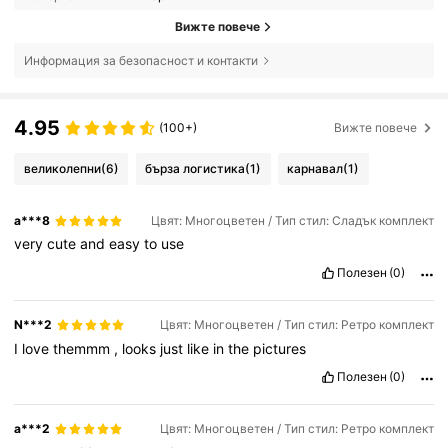
Вижте повече
Информация за безопасност и контакти
4.95
(100+)
Вижте повече
великолепни
(6)
бърза логистика
(1)
карнавал
(1)
a***8
Цвят: Многоцветен / Тип стил: Сладък комплект
very
cute
and
easy
to
use
Полезен
(0)
N***2
Цвят: Многоцветен / Тип стил: Ретро комплект
I
love
themmm
,
looks
just
like
in
the
pictures
Полезен
(0)
a***2
Цвят: Многоцветен / Тип стил: Ретро комплект