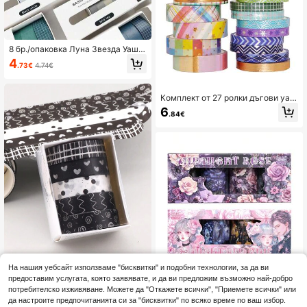
8 бр./опаковка Луна Звезда Уаши
тиксо Комплект Декорация Стике
4
.73€
4.74€
ри Скрапбукинг Дневник Лепяща
лента за маскиране Канцеларски
материали Училищни пособия
Комплект от 27 ролки дъгови уаш
и тиксо, метално фолио и декорат
6
.84€
ивни тиксо с шарки за дневници,
планери, "Направи си сам" изкус
тва, занаяти, скрапбукинг, опаков
ане на подаръци, незаменимо за
връщане в училище
На нашия уебсайт използваме "бисквитки" и подобни технологии, за да ви
предоставим услугата, която заявявате, и да ви предложим възможно най-добро
5 бр./кутия Винтидж основна лент
Тъмен готически флорален
NEW
потребителско изживяване. Можете да "Откажете всички", "Приемете всички" или
а Washi за многофункционално де
PET тиксолен комплект от 4 ролк
Остава 29
да настроите предпочитанията си за "бисквитки" по всяко време по ваш избор.
3
.76€