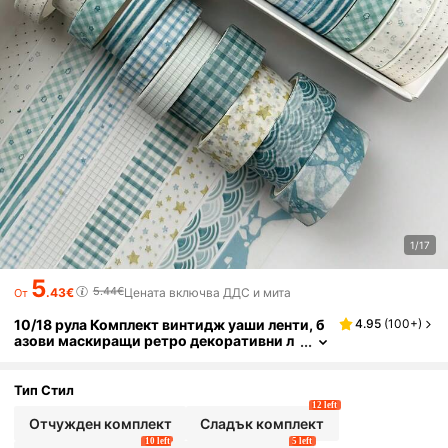
1/17
5
5.44€
.43€
Цената включва ДДС и мита
От
10/18 рула Комплект винтидж уаши ленти, б
4.95
(
100+
)
азови маскиращи ретро декоративни л
енти за изкуство, DIY занаяти, дневниц
и, планинги, скрапбукинг и опаковане
Тип Стил
12 left
Отчужден комплект
Сладък комплект
10 left
5 left