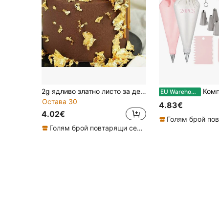
2g ядливо златно листо за декорация на торти, златисти топъри, имитационно метално фолио за позлатяване, декорация за напитки, готвене, шоколад, торти, десерти, капкейкове и грим
Комплект от 42 броя дюзи за шприцване от неръждаема стомана за декориране на тор
EU Warehouse
Остава 30
4.83€
4.02€
Голям брой повтарящи се клиенти