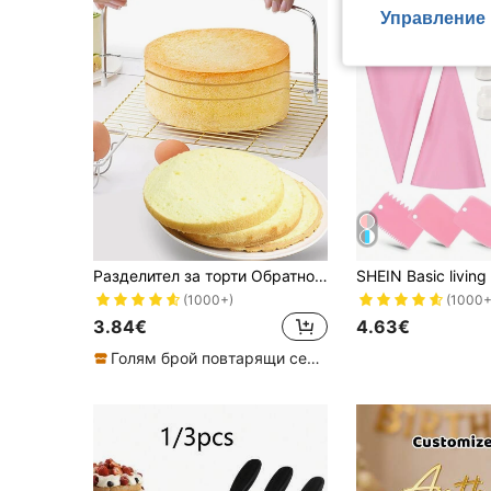
Управление 
Разделител за торти Обратно на училище
(1000+)
(1000+
3.84€
4.63€
Голям брой повтарящи се клиенти