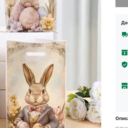
До
Опис