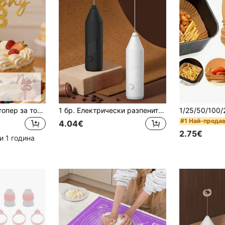
Персонализиран топер за торта с име и възраст, декорация за торта за рожден ден, персонализиран топер за парти торта, подходящ за годишнина или юбилейни събития, елегантен аксесоар за декорация на десерт, персонализируем акрилов топер за торта като подарък, подходящ за жени и мъже
1 бр. Електрически разпенител за мляко, Безжичен разпенител за мляко с батерии, Блендер за млечен шейк, Инструмент за домашно печене, Разпенител за мляко за различни посоки, Кафе [Електрически разпенител за мляко с 1 скорост] Ръчен електрически разпенител за мляко, Разпенител за мляко, Разпенител за кафе с бъркалка от неръждаема стомана, Подходящ за кафе, Мача, Лате, Капучино, Топъл шоколад
#1 Най-прода
4.04€
2.75€
и 1 година