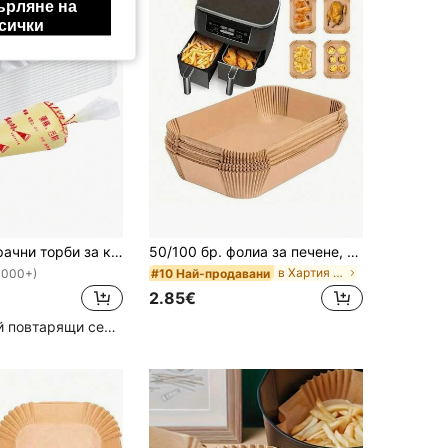
ърляне на
сички
100 бр. прозрачни торби за крем с накрайник, еднократни торби за десерти, торби за декорация на торта, подходящи за DIY приготвяне на торта, макарони, бисквити, декорация на сладкиши, Back to School, домашно готвене
50/100 бр. фолиа за печене, пергаментова хартия за фритюрник, фолиа за фурна, кухненски аксесоари, незалепваща хартия за печене, аксесоари за фритюрник, устойчиви на масло и вода, подходящи за печене, запичане, микровълнова фурна, фритюрник
в Хартия Пергамент
#10 Най-продавани
1000+)
2.85€
Голям брой повтарящи се клиенти