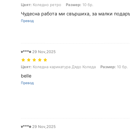
Цвят: Коледно ретро, Размер: 10 бр.
Цвят:
Коледно ретро
Размер:
10 бр.
Чудесна работа ми свършиха, за малки подаръ
Превод
v***o
29 Nov,2025
Цвят: Коледна карикатура Дядо Коледа, Размер: 10 бр.
Цвят:
Коледна карикатура Дядо Коледа
Размер:
10 бр.
belle
Превод
v***o
29 Nov,2025