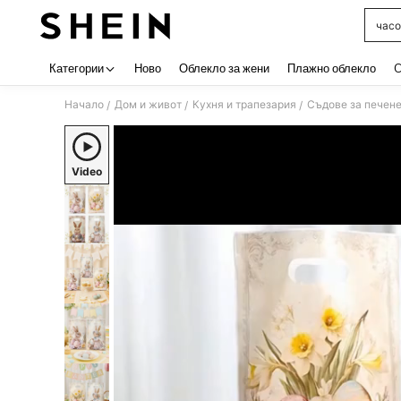
часо
Use up 
Категории
Ново
Облекло за жени
Плажно облекло
C
Начало
Дом и живот
Кухня и трапезария
Съдове за печен
/
/
/
Video