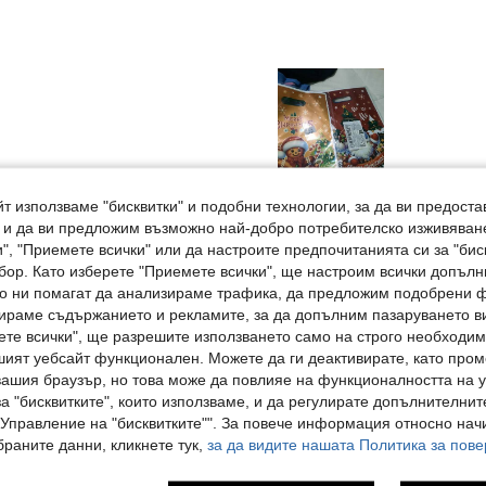
Полезен (0)
т използваме "бисквитки" и подобни технологии, за да ви предоста
, и да ви предложим възможно най-добро потребителско изживяван
", "Приемете всички" или да настроите предпочитанията си за "бис
Отзиви
бор. Като изберете "Приемете всички", ще настроим всички допъл
ито ни помагат да анализираме трафика, да предложим подобрени
ираме съдържанието и рекламите, за да допълним пазаруването ви
ете всички", ще разрешите използването само на строго необходими
шият уебсайт функционален. Можете да ги деактивирате, като про
вашия браузър, но това може да повлияе на функционалността на у
ли Също
а "бисквитките", които използваме, и да регулирате допълнителнит
"Управление на "бисквитките"". За повече информация относно начи
раните данни, кликнете тук,
за да видите нашата Политика за пове