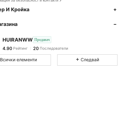
ация за безопасност и контакти
4.90
20
ер И Кройка
4.90
20
агазина
4.90
20
4.90
20
HUIRANWW
Продавач
4.90
20
Рейтинг
Последователи
a***o
последвано от
преди 1 ден
4.90
20
Всички елементи
Следвай
4.90
20
4.90
20
4.90
20