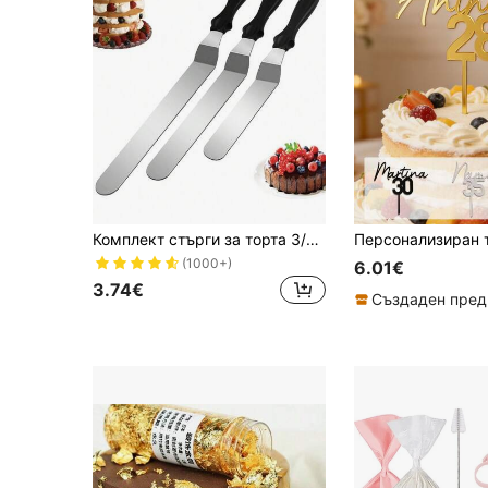
Комплект стърги за торта 3/1 бр., стърги за крем от неръждаема стомана, за изглаждане на торта – 6 инча, 8 инча, 10 инча, инструменти за декориране на торта, сезон Back to School
(1000+)
6.01€
3.74€
Създаден пред