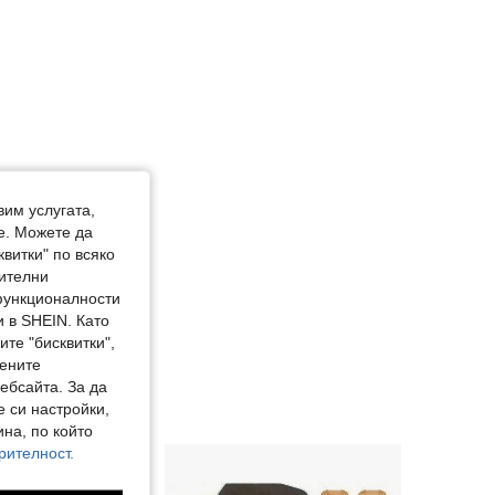
вим услугата,
е. Можете да
квитки" по всяко
нителни
 функционалности
 в SHEIN. Като
те "бисквитки",
мените
ебсайта. За да
е си настройки,
на, по който
рителност.