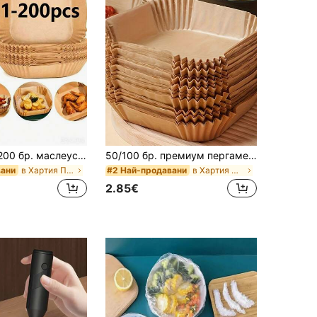
1/25/50/100/200 бр. маслеустойчива хартиена подложка за еър фрайър и фурна, квадратна термоустойчива силиконирана хартия за печене за домашна употреба на храна, еднократна
50/100 бр. премиум пергаментова хартия за фритюрник без мазнина – дебела, незалепваща, подходяща за фритюрници от 2-8 qt, незаменим аксесоар за кухнята и трапезата, за пържене, печене и микровълнова фурна, практични подложки за фритюрник, идеални за печене на торти
в Хартия Пергамент
в Хартия Пергамент
вани
#2 Най-продавани
2.85€