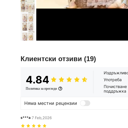
Клиентски отзиви
(19)
Издръжлив
4.84
Употреба
Почистване
Политика за прегледи
поддръжка
Няма местни рецензии
s***a
7 Feb,2026