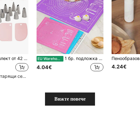
ти, включва 12 накрайника за шприцване, 21 торбички за шприцване, 3 шпатули за глазура, 3 връзки за торбички, 2 куплунга, 1 четка за почистване, за декориране на торти, мъфини, печене
1 бр. подложка за месене - незалепваща, лесна за почистване - предлага се в синьо/лилаво/бяло/розово, удобно почистване, подходяща за бисквитки, тесто, печене на торти, основен инструмент за печене на китайски сладкиши, чудесна за Коледа, Великден, Ден на благодарността и други празници.
EU Warehouse
4.24€
4.04€
Голям брой повтарящи се клиенти
Вижте повече