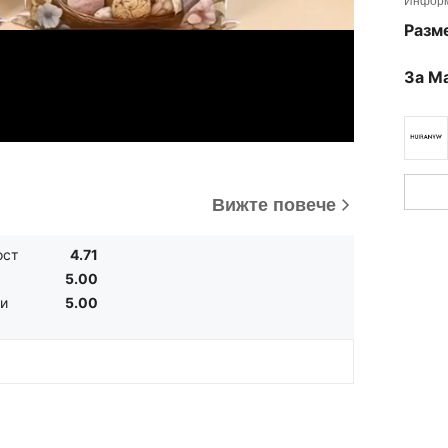
Информ
Разм
За М
Вижте повече
ост
4.71
5.00
 и
5.00