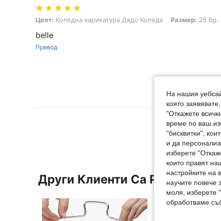
Цвят: Коледна карикатура Дядо Коледа, Размер: 25 бр.
Цвят:
Коледна карикатура Дядо Коледа
Размер:
25 бр.
belle
Превод
На нашия уебсай
която заявявате
"Откажете всички
Вижте Още 
време по ваш из
"бисквитки", ко
и да персонализ
изберете "Откаж
които правят на
настройките на 
Други Клиенти Са Разглежда
научите повече з
моля, изберете 
обработваме съб