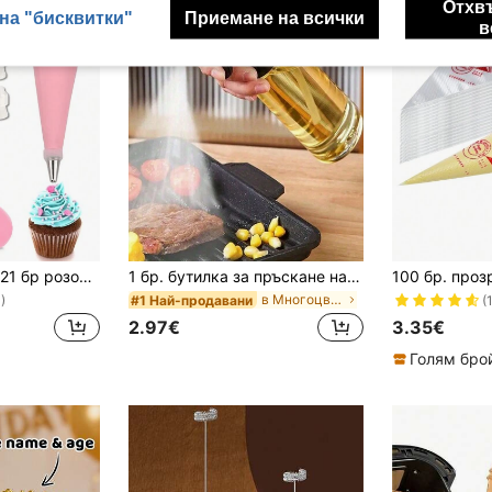
Отхв
на "бисквитки"
Приемане на всички
в
SHEIN Basic living 21 бр розови торбички за печене и комплект накрайници
1 бр. бутилка за пръскане на зехтин за кухня, диспенсър за соев сос, оцет и подправки за къмпинг, барбекю, печене, готвене и салата, херметически, фитнес барбекю инструмент за пръскане на олио, Back To School, лесна за почистване
в Многоцветен Съд за печене и сладкиши
#1 Най-продавани
)
(
2.97€
3.35€