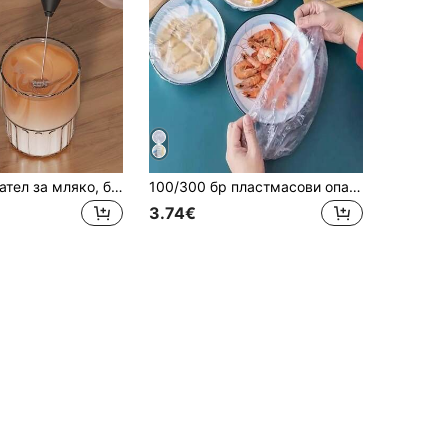
Пенообразовател за мляко, безжичен уред за разпенване на мляко, работещ с батерии, миксер за млечен шейк, инструмент за домашно печене, трансграничен пенообразувател за мляко, кафе
100/300 бр пластмасови опаковки за еднократна употреба, подходящи за съхранение на храна, хладилник, остатъци, плодове, пикник, барбекю - висококачествени кухненски консумативи
3.74€