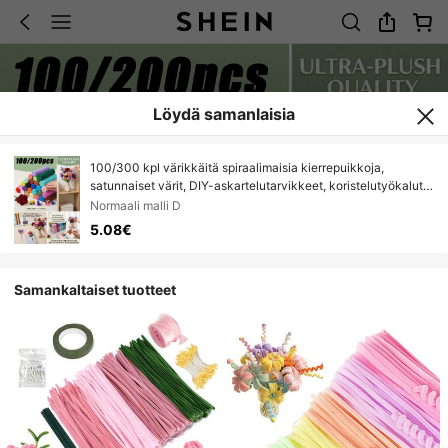
Löydä samanlaisia
100/300 kpl värikkäitä spiraalimaisia kierrepuikkoja,
satunnaiset värit, DIY-askartelutarvikkeet, koristelutyökalut,
sopivat luoviin käsintehtyihin kimppuihin ja lahjoihin,
Normaali malli D
joustavat taidetarvikkeet, macaron-kierretikut, DIY-
5.08€
käsitöömateriaalit
Samankaltaiset tuotteet