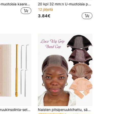
20 kpl/setti C-muotoisia kaarevia neuloja, koukkuneuloja ja 1 rulla ompelulankaa, peruukkien valmistukseen ja peruukkien korjaukseen, peruukkien huoltotyökalut
20 kpl 32 mm:n U-muotoisia peruukkiklipsejä silikonitaustalla hiustenpidennysten lisävarustetyökaluun
12 jäljellä
3.84€
11-osainen peruukinsolinta-setti, sisältää 6 kpl sveitsiläistä pitsiverkkoa ja messinkisen tuuletuspidikkeen 4 tuuletusneulalla, pitsireunaperuukkien valmistussarja aloittelijoille (vaaleanruskea)
Naisten pitsiperuukkihattu, säädettävä liukumaton silikonipanta, varmistaa, että peruukki pysyy tukevasti paikallaan, 4x5 tuuman läpinäkyvä pitsiperuukkiote