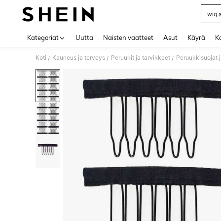
wig 
Use up 
Kategoriat
Uutta
Naisten vaatteet
Asut
Käyrä
Ko
Koti
Kauneus ja terveys
Peruukit ja tarvikkeet
Peruukkisuojat j
/
/
/