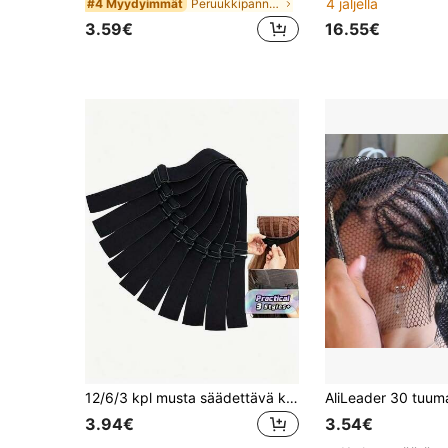
4 jäljellä
Peruukkipannat Peruukkipäähineet ja -työkalut
#4 Myydyimmät
3.59€
16.55€
12/6/3 kpl musta säädettävä kuminauha peruukkeihin, säädettävät hihnat peruukkien valmistustyökaluihin peruukkien lisätarvikkeiden valmistukseen
3.94€
3.54€