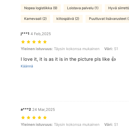
Nopea logistiikka (9)
Loistava palvelu (1)
Hyvä siirrett
Karnevaali (2)
kiitospäivä (2)
Puuttuvat lisävarusteet (
j***1
4 Feb,2025
Yleinen istuvuus: Täysin kokonsa mukainen, Väri: S1
Yleinen istuvuus:
Täysin kokonsa mukainen
Väri:
S1
I love it, it is as it is in the picture pls like 👍
Käännä
a***2
24 Mar,2025
Yleinen istuvuus: Täysin kokonsa mukainen, Väri: S1
Yleinen istuvuus:
Täysin kokonsa mukainen
Väri:
S1