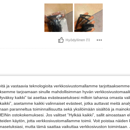
Hyödyllinen (1)
tä ja vastaavia teknologioita verkkosivustomallamme tarjottaaksemme 
iäksemme tarjoamaan sinulle mahdollisimman hyvän verkkosivustomaailm
”Hyväksy kaikki” tai asettaa evästeasetuksesi milloin tahansa omasta val
 kaikki”, asetamme kaikki valinnaiset evästeet, jotka auttavat meitä an
amaan paranneltua toiminnallisuutta sekä yksilöimään sisältöä ja mainoksi
Nin ostokokemuksesi. Jos valitset ”Hylkää kaikki”, sallit ainoastaan
Hyödyllinen (1)
steiden käytön, jotta verkkosivustomallamme toimii. Voit poistaa näiden
nasetuksiasi, mutta tämä saattaa vaikuttaa verkkosivuston toimintaan. 