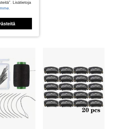
teitä”. Lisätietoja
kamme.
västeitä