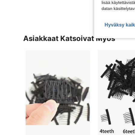
Näytä Lisää Ar
lisää käytettävist
datan käsittelyta
Hyväksy kaik
Asiakkaat Katsoivat Myös