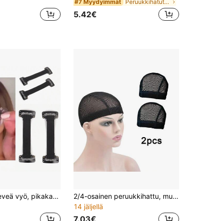
Peruukkihatut Peruukkihatut ja työkalut
#7 Myydyimmät
5.42€
2 kpl 1,5 cm leveä vyö, pikakasvojenkohotusnauha, säädettävä joustava nauha hiusklipsillä, kasvojen kiinteyttämiseen, silmäryppyjen poistamiseen
2/4-osainen peruukkihattu, musta virkattu peruukkihattu, joustava verkkoperuukkihattu, liukumaton hiusverkkokudottu hattu, käytetään peruukkien valmistukseen ja säilytykseen.
14 jäljellä
7.03€