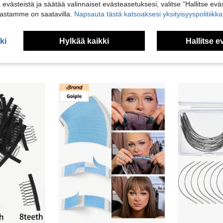
vosteluja
ä evästeistä ja säätää valinnaiset evästeasetuksesi, valitse ”Hallitse eväs
vastamme on saatavilla.
Napsauta tästä katsoaksesi yksityisyyspolitiik
ki
Hylkää kaikki
Hallitse e