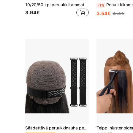
10/20/50 kpl peruukkikammat peruukin kiinnittämiseen 6-hampainen peruukkikampa peruukkiklipsit kankaalla peruukkien korkkien valmistukseen teräsmateriaalista valmistetut klipsit hiuskampoihin
Peruukkikampaklipsit 4/6/8 hampaalla, hiustenpidennysklipsit, ruostumattomasta teräksestä va
-1%
3.94€
3.54€
3.58€
Säädettävä peruukkinauha peruukkien pitämiseen, liukumaton peruukkinauha, 1-3 kpl musta säädettävä kuminauha peruukkien valmistukseen