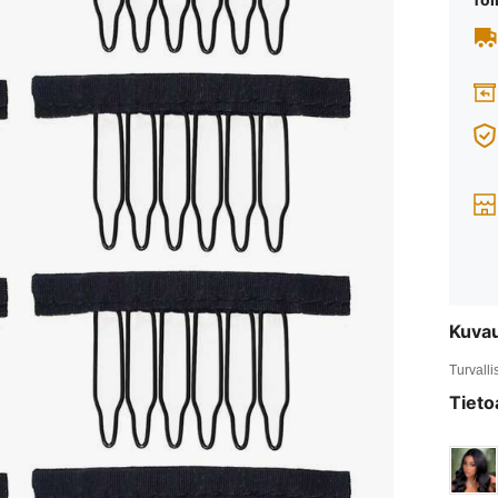
Kuva
Turvalli
Tieto