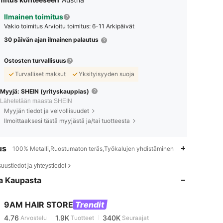
Ilmainen toimitus
Vakio toimitus
Arvioitu toimitus: 6-11 Arkipäivät
30 päivän ajan ilmainen palautus
Ostosten turvallisuus
Turvalliset maksut
Yksityisyyden suoja
Myyjä: SHEIN (yrityskauppias)
Lähetetään maasta SHEIN
Myyjän tiedot ja velvollisuudet
Ilmoittaaksesi tästä myyjästä ja/tai tuotteesta
us
100% Metalli,Ruostumaton teräs,Työkalujen yhdistäminen
4.76
1.9K
340K
suustiedot ja yhteystiedot
a Kaupasta
4.76
1.9K
340K
9AM HAIR STORE
Trendit
4.76
1.9K
340K
Arvostelu
Tuotteet
Seuraajat