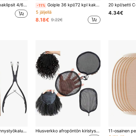
lmistetut peruukkiklipsit, kammat, napsautusklipsit kumilla hiustenpidennyksiin
Goiple 36 kpl/72 kpl kaksipuolista peruukkiteippiä, sininen peruukkiteippi, vedenpitävä, erittäin tarttuva, pitsietuisille peruukeille, hiuslisäkkeille ja hiustenpidennyksille, hiustenmuotoilutarvikkeille, voidaan käyttää myös vaatteissa, liukumattomat, näkymättömät tarrat, unisex päivittäiseen käyttöön
-11%
5 jäljellä
4.34€
8.18€
9.22€
Teippi hiustenpidennystyökalusarja, ammattimainen tasainen pinta ruostumattomasta teräksestä valmistettu teippi hiustenpidennyksissä, tiivistyspihdit, hiusklipsit, hiustenpidennysten muotoilutyökalut - musta
Hiusverkko afropöntön kiristysnyörillä varustetun poninhännän ja afronutturan tekemiseen - musta liimaton poninhäntäverkko peruukkikammoilla - säädettävällä hihnalla varustettu afronutturan kutomaverkko naisille