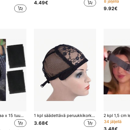
8 jäljellä
4.49€
9.92€
AliLeader 30 tuumaa x 15 tuumaa musta joustava kudottu verkko, sopii virkattuun punontaan, naisten virkatut myssyt, naisten ommellut hiusverkot, hiustenpidennykset
1 kpl säädettävä peruukkikorkki pitsiedellä, peruukkien tekoon, musta
34 jäljellä
3.68€
3.48€