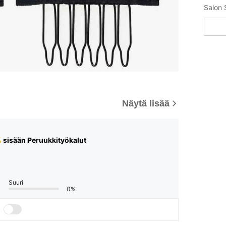
Salon S
Näytä lisää
%
sisään Peruukkityökalut
Suuri
0%