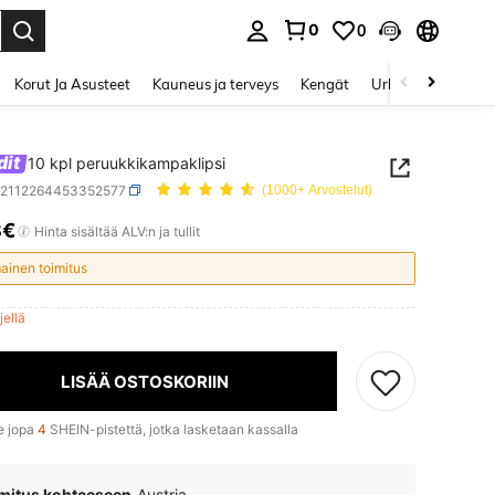
0
0
Enter to select.
Korut Ja Asusteet
Kauneus ja terveys
Kengät
Urheilu & Ulkoilu
dit
10 kpl peruukkikampaklipsi
b2112264453352577
(1000+ Arvostelut)
8€
ICE AND AVAILABILITY
Hinta sisältää ALV:n ja tullit
mainen toimitus
ljellä
LISÄÄ OSTOSKORIIN
e jopa
4
SHEIN-pistettä, jotka lasketaan kassalla
mitus kohteeseen
Austria