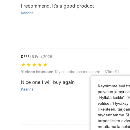
I recommend, it’s a good product
Käännä
D***i
6 Feb,2025
Yleinen istuvuus: Täysin kokonsa mukainen, Väri: S1
Yleinen istuvuus:
Täysin kokonsa mukainen
Väri:
S1
Nice one I will buy again
Käytämme evästei
Käännä
palvelun ja pyrk
”Hylkää kaikki”, 
valitset ”Hyväksy
liikenteen, tarjo
täydennämme SHEI
tarpeellisten evä
muuttamalla selai