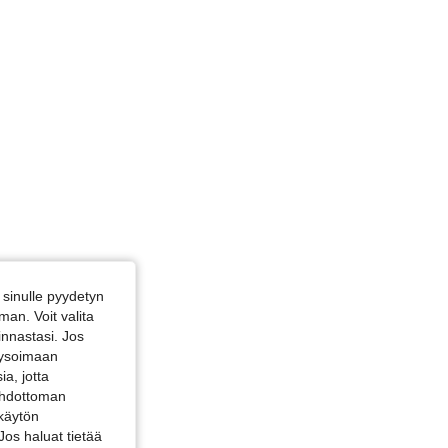
sinulle pyydetyn
an. Voit valita
innastasi. Jos
alysoimaan
a, jotta
 ehdottoman
 käytön
Jos haluat tietää