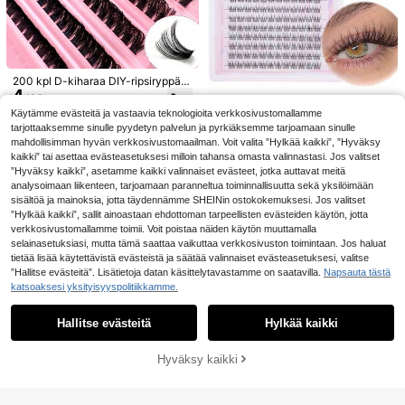
100 kpl/pakkaus Irtoripsienpidenny
sliuskoja, Ripsienpidennystyökalut,
(500+)
Ripsienpidennystyynyt, Nukkaamat
3
.84€
tomat silmälaput, Hellävarainen ja e
800/680/600/544 kpl D-curl-rypsä
i ärsytä ihoa, Sopii kaikille silmätyy
riä, 10D–100D sekatieheyden pitkä
(1000+)
peille, Ripsienpidennyksiin
200 kpl D-kiharaa DIY-ripsiryppä,
kestoiset DIY-tekoripset aloittelijoill
3
4
80D-ryppärirpset, 0,07 mm D-kihar
.05€
e, cosplay-, hää-, illallinen- ja lava
.13€
aa 8-16 mm sekalaiset luonnolliset
meikkiin
Käytämme evästeitä ja vastaavia teknologioita verkkosivustomallamme
ripsienpidennykset, erittäin paksut j
tarjottaaksemme sinulle pyydetyn palvelun ja pyrkiäksemme tarjoamaan sinulle
168 kpl C-kiharaa luonnollisia irtori
a pidentävät ryppärirpset, kiharat y
5
mahdollisimman hyvän verkkosivustomaailman. Voit valita ”Hylkää kaikki”, ”Hyväksy
psiä, pehmeät ripsiryppäitä, pituus
ksittäiset ripset, ohuet ja pidentävä
.38€
10/11/12 mm, ripsien tyvi 5-6 mm, h
t ripset, pidentävät ja sarjakuvamai
kaikki” tai asettaa evästeasetuksesi milloin tahansa omasta valinnastasi. Jos valitset
erkkä luonnollinen C-kihara, leveä
set ripset, sopivat aloittelijoille koto
”Hyväksy kaikki”, asetamme kaikki valinnaiset evästeet, jotka auttavat meitä
väli, tee-se-itse-ripsienpidennykse
na 200 kpl erittäin paksut irtoripset,
analysoimaan liikenteen, tarjoamaan paranneltua toiminnallisuutta sekä yksilöimään
t, yksittäiset ripset, ohut läpinäkyvä
200 kpl suuren kapasiteetin ripsiry
sisältöä ja mainoksia, jotta täydennämme SHEINin ostokokemuksesi. Jos valitset
ripsinauha
ppäitä, ripsiryppäitä, yksittäiset rips
”Hylkää kaikki”, sallit ainoastaan ehdottoman tarpeellisten evästeiden käytön, jotta
et, ripset, irtoripset
verkkosivustomallamme toimii. Voit poistaa näiden käytön muuttamalla
selainasetuksiasi, mutta tämä saattaa vaikuttaa verkkosivuston toimintaan. Jos haluat
tietää lisää käytettävistä evästeistä ja säätää valinnaiset evästeasetuksesi, valitse
”Hallitse evästeitä”. Lisätietoja datan käsittelytavastamme on saatavilla.
Napsauta tästä
katsoaksesi yksityisyyspolitiikkamme.
Näytä vastaavat varastossa olevat tuotteet
Näytä kaikki
29
Hallitse evästeitä
Hylkää kaikki
Valitettavasti tuote on loppuunmyyty
100 kpl itsekiinnittyvät pörröiset te
koninkriisiripset, 8–16 mm sekoitetu
Hyväksy kaikki
(1000+)
LOPPUUNMYYTY
t pituudet, tuuheat yksittäiset ripset,
5
.62€
DIY itsekiinnittyvät ripsienpidennys,
120 kpl D-Curl Fluffy Natural Paks
Uusi päivitetty 1 kpl 5 ml + 5 ml ripsi
rypsiripset, luonnolliset kiharat kiss
3
ut Esiviuhkaiset Yksittäisripsienpid