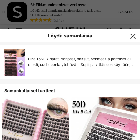
SHEIN-muotiostokset verkossa
×
Löydä lisää ainutlaatuisia alennuksia ja tarjouksia
SAADA
SHEIN-sovelluksesta!
(5,142)
Löydä samanlaisia
Lina 156D kiharat irtoripset, paksut, pehmeät ja pörröiset 3D-
efekti, uudelleenkäytettävät | Sopii päivittäiseen käyttöön,
töihin, juhliin, treffeille, matkoille | Ihanteellinen kesään,
viikoittaisiin ripsipidennyksiin, keijumaikkiin | Saatavilla
erilaisia ripsituotteita: ripsienpidennykset, kissansilmäripset,
luonnonripset, sarjakuvaripset, puoliripset, ripsisetit,
Samankaltaiset tuotteet
ripsiklusterit, klusteriripset, yksittäiset ripset, alaripset, ripsien
kärjet, ripsiteknikon kosmetiikka, ripsikirjat, pörröiset yms.