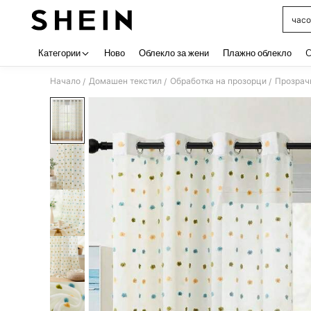
часо
Use up 
Категории
Ново
Облекло за жени
Плажно облекло
C
Начало
Домашен текстил
Обработка на прозорци
Прозрач
/
/
/