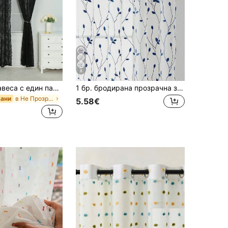
4.91
59
594
8
Прозрачна завеса с един панел с черен дантелен декор, полиестерна филтрираща светлина прозрачна завеса за поверителност за всекидневна и спалня
1 бр. бродирана прозрачна завеса, флорален мотив, с джоб за карниз, UV защита, дишаща, полиестерна материя, без подплата, подходяща за хол, спалня, трапезария
в Не Прозрачни панели
вани
5.58€