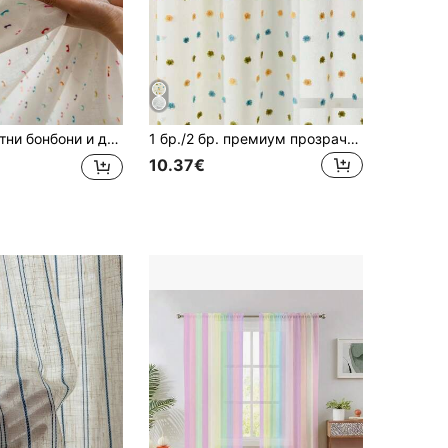
са, ленен прозрачен воал за декор на всекидневна, спалня, полупрозрачен и непрозрачен
1 бр./2 бр. премиум прозрачни завеси в бохо стил с бродерия за всекидневна и спалня, минималистични воалови завеси с линеен арт дизайн, устойчиви на избледняване, меки, леко затъмняващи и дишащи, за домашен декор, лесни за монтиране и поддръжка
10.37€