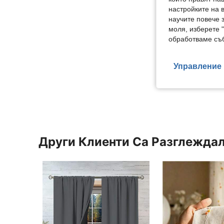
настройките на 
научите повече з
моля, изберете 
обработваме съб
Управление 
Други Клиенти Са Разглежда