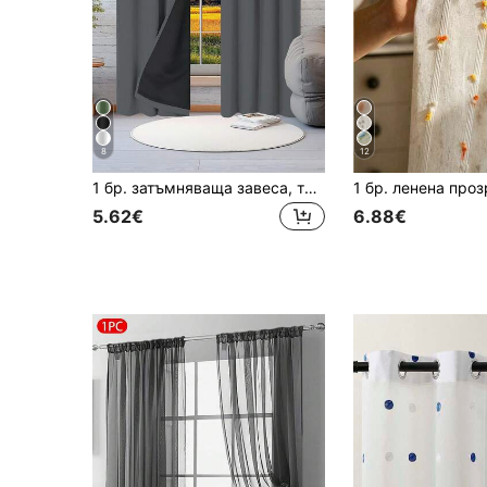
8
12
1 бр. затъмняваща завеса, топлоизолация и UV защита, подходяща за хол, спалня, затъмнява стаята при прекъсване на електрозахранването, есен/зима
5.62€
6.88€