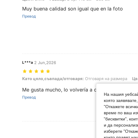
Muy buena calidad son igual que en la foto
Превод
L***a
2 Jun,2026
Като цяло,съвпада/отговаря: Отговаря на размера, Цвят: Бяло,
Като цяло,съвпада/отговаря:
Отговаря на размера
Цв
Me gusta mucho, lo volvería a comprar
На нашия уебсай
Превод
която заявявате
"Откажете всички
време по ваш из
"бисквитки", ко
и да персонализ
Вижте Още 
изберете "Откаж
които правят на