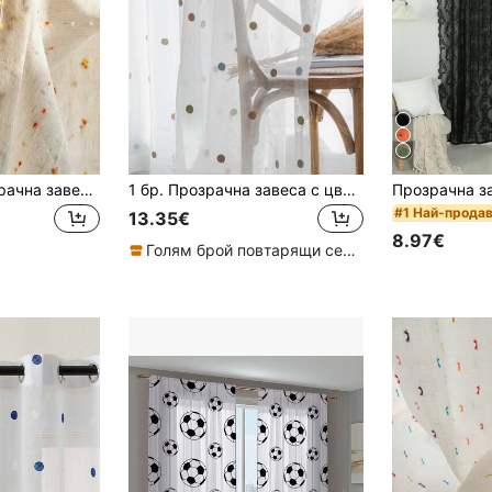
1 бр. ленена прозрачна завеса във винтидж стил с мъниста с дъгови бонбони - дизайн с джобче за прът, лесна за окачване, подходяща за спалня, хол, офис декор (тегло на плата: 160 г/кв.м)
1 бр. Прозрачна завеса с цветен декор на точки, сладко филтриране на светлината Прозрачна завеса за поверителност за спалня
#1 Най-прода
13.35€
8.97€
Голям брой повтарящи се клиенти