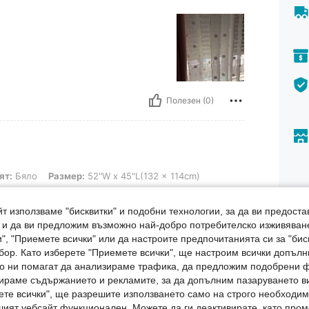
Полезен (0)
 Размер: 52"W x 45"L(132 x 114cm)
ят:
Бяло
Размер:
52"W x 45"L(132 x 114cm)
т използваме "бисквитки" и подобни технологии, за да ви предоста
Опис
, и да ви предложим възможно най-добро потребителско изживяван
", "Приемете всички" или да настроите предпочитанията си за "бис
Информ
Полезен (0)
бор. Като изберете "Приемете всички", ще настроим всички допъл
ито ни помагат да анализираме трафика, да предложим подобрени
Разм
ираме съдържанието и рекламите, за да допълним пазаруването ви
Отзиви
ете всички", ще разрешите използването само на строго необходими
За М
шият уебсайт функционален. Можете да ги деактивирате, като про