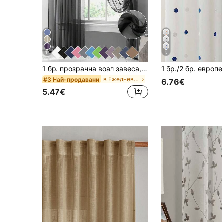
14
5
1 бр. прозрачна воал завеса, лека полупрозрачна материя, слънцезащита и топлоизолация, дизайн с джоб тип "картон", добра драпируемост, подходяща за хол, спалня, балкон | Есенна декорация, декорация за стая
в Ежедневно Прозрачни панели
#3 Най-продавани
6.76€
5.47€