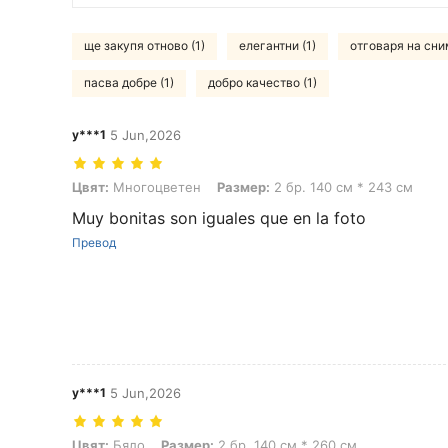
ще закупя отново (1)
елегантни (1)
отговаря на сним
пасва добре (1)
добро качество (1)
y***1
5 Jun,2026
Цвят: Многоцветен, Размер: 2 бр. 140 см * 243 см
Цвят:
Многоцветен
Размер:
2 бр. 140 см * 243 см
Muy bonitas son iguales que en la foto
Превод
y***1
5 Jun,2026
Цвят: Бяло, Размер: 2 бр. 140 см * 260 см
Цвят:
Бяло
Размер:
2 бр. 140 см * 260 см