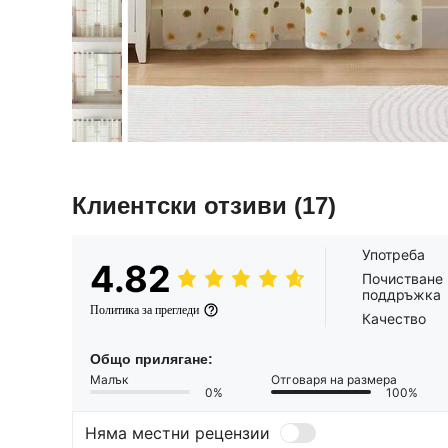
Клиентски отзиви
(17)
Употреба
4.82
Почистване 
поддръжка
Политика за прегледи
Качество
Общо прилягане:
Малък
Отговаря на размера
0%
100%
Няма местни рецензии