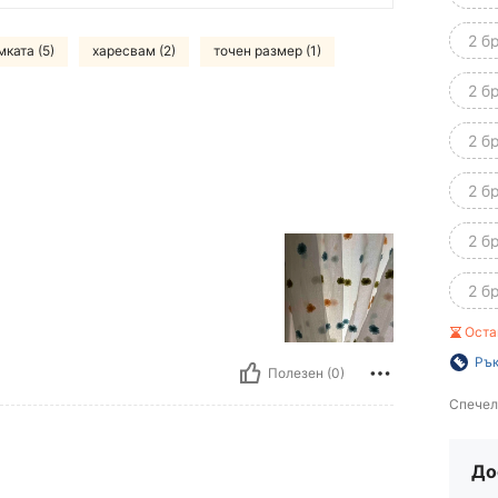
2 б
ката (5)
харесвам (2)
точен размер (1)
2 б
2 б
2 б
2 б
2 б
Оста
Рък
Полезен (0)
Спечел
До