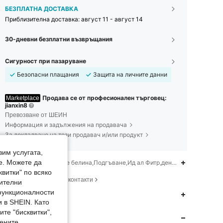
БЕЗПЛАТНА ДОСТАВКА
Приблизителна доставка:
август 11 - август 14
30-дневни безплатни възвръщания
Сигурност при пазаруване
Безопасни плащания
Защита на личните данни
Продава се от професионален търговец:
Marketplace
jianxin8
Превозване от ШЕИН
Информация и задължения на продавача
За докладване на този продавач и/или продукт
вим услугата,
ание
е. Можете да
Не използвайте белина,Подгъване,Ид ал Фитр,деня на Благодарно
квитки" по всяко
ация за безопасност и контакти
нителни
 функционалности
ер И Кройка
4.91
59
594
 в SHEIN. Като
те "бисквитки",
агазина
мените