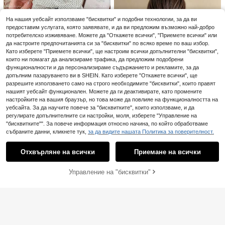
арирани ластики за коса, подходя
4
.78€
-2%
4.88€
щи за ежедневие, училище, плаж,
1 бр. Дамски ластик за коса за ра
На нашия уебсайт използваме "бисквитки" и подобни технологии, за да ви
офис, парти, празник, рожден ден,
зрошена коса, пухкави връзки за
3
връщане на училище, аксесоари,
.08€
предоставим услугата, която заявявате, и да ви предложим възможно най-добро
коса за опашка, елегантен, униве
ластики за коса, ластики за коса,
потребителско изживяване. Можете да "Откажете всички", "Приемете всички" или
рсален стил за Свети Валентин, л
опашка, аксесоари за глава, ласт
астики за коса, ежедневни, аксес
да настроите предпочитанията си за "бисквитки" по всяко време по ваш избор.
ик, красота, дома, аксесоари за к
оари за глава, ластик за коса, лас
Като изберете "Приемете всички", ще настроим всички допълнителни "бисквитки",
оса, ластик за коса, пътуване
тици за коса
които ни помагат да анализираме трафика, да предложим подобрени
1 бр. голяма ластична връзка за
функционалности и да персонализираме съдържанието и рекламите, за да
коса от органза с малки черно-б
Остава 12
допълним пазаруването ви в SHEIN. Като изберете "Откажете всички", ще
ели райета, с лента и висучка съ
3
разрешите използването само на строго необходимите "бисквитки", които правят
рце, универсална за жени и учен
.99€
-1%
4.07€
ички, за ежедневие, училище, па
нашият уебсайт функционален. Можете да ги деактивирате, като промените
рти, ваканция, излизане, миене н
настройките на вашия браузър, но това може да повлияе на функционалността на
а лице и вана, аксесоар за опашк
уебсайта. За да научите повече за "бисквитките", които използваме, и да
а, празничен подарък за рожден
регулирате допълнителните си настройки, моля, изберете "Управление на
1 бр. ръчно изработена голяма ск
ден
"бисквитките"". За повече информация относно начина, по който обработваме
ранчи ластичка за коса, подходя
Остава 9
ща за ежедневно носене, модерн
събраните данни, кликнете тук,
за да видите нашата Политика за поверителност.
Показване на подобни налични артикули в '
един размер
'
Виж всички
3
а и елегантна за завързване и сб
.46€
иране на косата, за ежедневна о
Отхвърляне на всички
Приемане на всички
Съжаляваме, артикулът е изчерпан.
формяне, от гладък и лъскав мат
ериал, за небрежен грим, домаш
ни тренировки, дамски аксесоар
Управление на "бисквитки"
ИЗЧЕРПАНИ
и украса за главата, за опашка
1 бр. голяма текстилна ластичка
8
за коса с волани, 4-слойна на кар
3
.98€
и, дизайнерски сладък аксесоар з
2 бр./1 бр. Дамски екстра големи
а коса
ластики за коса на точки, елегант
3
.88€
ни минималистични едноцветни
Голяма сатенена френска гоморе
ластики за коса, универсални за
лка за коса с голяма кръгла фор
Остава 21
ежедневие, ежедневно носене, п
ма, елегантна ластична връзка з