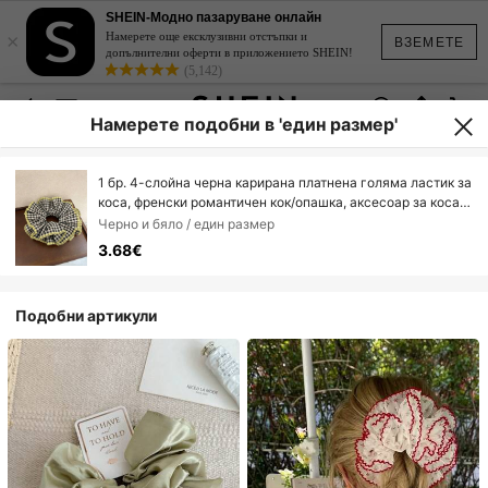
SHEIN-Модно пазаруване онлайн
×
Намерете още ексклузивни отстъпки и
ВЗЕМЕТЕ
допълнителни оферти в приложението SHEIN!
(5,142)
Намерете подобни в 'един размер'
1 бр. 4-слойна черна карирана платнена голяма ластик за
коса, френски романтичен кок/опашка, аксесоар за коса,
подходящ за ежедневна употреба, ластики за коса,
Черно и бяло / един размер
ластик за коса, аксесоари за глава, ластик за красота,
3.68€
аксесоари за коса за дома, празнични аксесоари,
пътуване, рожден ден
Подобни артикули