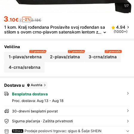
1/7
3
.10€
-2%
3.18€
1 kom. Kralj rođendana Proslavite svoj rođendan sa
4.94
stilom s ovom crno-plavom satenskom lentom z
(1000+)
a muškarce i dječake - savršeno za 18., 20., 3
0., 40., 50. i 60. rođendan - dodajte dašak eleganci
je svojim ukrasima za zabavu Vrpca za zabavu, Bo
Veličina
žić
13 preostalo
17 preostalo
19 preostalo
1-plava/srebrna
2-plava/zlatna
3-crna/zlatna
4-crna/srebrna
Dostava u
Austria
Besplatna dostava
Proc. dostava:
Aug 13 - Aug 18
30-dnevni besplatni povrat
Sigurna plaćanja · Zaštita privatnosti
Prodaje poslovni trgovac: qiguo & Šalje SHEIN
Tržnica