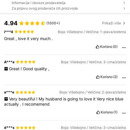
Informacije i obveze prodavatelja
Za prijavu ovog prodavača i/ili proizvoda
4.94
(1000+)
Prikaži više
i***4
Boja: Višebojno / Veličina: 1-plava/srebrna
Great
,
love
it
very
much
.
Korisno
(0)
A***e
Boja: Višebojno / Veličina: 3-crna/zlatna
Great
!
Good
quality
,
Korisno
(2)
a***e
Boja: Višebojno / Veličina: 2-plava/zlatna
Very
beautiful
!
My
husband
is
going
to
love
it
Very
nice
blue
actually
.
I
recomemend
Korisno
(1)
d***s
Boja: Višebojno / Veličina: 3-crna/zlatna