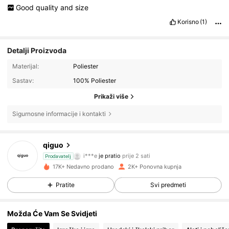
Good
quality
and
size
Korisno
(1)
Detalji Proizvoda
Materijal:
Poliester
Sastav:
100% Poliester
Prikaži više
Sigurnosne informacije i kontakti
465 Pratitelji
4.94
qiguo
i***e
je pratio
prije 2 sati
465 Pratitelji
4.94
Prodavatelj
17K+ Nedavno prodano
2K+ Ponovna kupnja
465 Pratitelji
4.94
Pratite
Svi predmeti
465 Pratitelji
4.94
Možda Će Vam Se Svidjeti