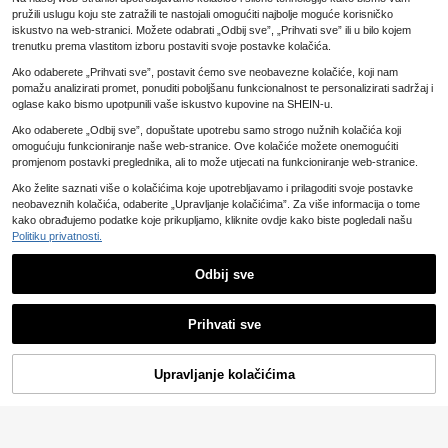
pružili uslugu koju ste zatražili te nastojali omogućiti najbolje moguće korisničko
iskustvo na web-stranici. Možete odabrati „Odbij sve”, „Prihvati sve” ili u bilo kojem
trenutku prema vlastitom izboru postaviti svoje postavke kolačića.
Set za dekoraciju rođendanske zab
Savršen rođendanski poklon - svjet
Ako odaberete „Prihvati sve”, postavit ćemo sve neobavezne kolačiće, koji nam
7
3
ave od 57 kom plavih, srebrnih i crni
lucava zlatna folija za uzrast 16, 18,
.91€
.25€
pomažu analizirati promet, ponuditi poboljšanu funkcionalnost te personalizirati sadržaj i
h balona, veliki plavi balon s brojem
21, 30, 40, 50, 60 godina - ukras za
od 40 inča, plavi banner s balonima
zabavu
oglase kako bismo upotpunili vaše iskustvo kupovine na SHEIN-u.
"Happy Birthday" od 16 inča, balon
Ako odaberete „Odbij sve”, dopuštate upotrebu samo strogo nužnih kolačića koji
u obliku srca od 18 inča, lateks balo
ni od 10 inča, savršeno za dekoracij
omogućuju funkcioniranje naše web-stranice. Ove kolačiće možete onemogućiti
u rođendanske zabave i sobe
promjenom postavki preglednika, ali to može utjecati na funkcioniranje web-stranice.
Ako želite saznati više o kolačićima koje upotrebljavamo i prilagoditi svoje postavke
neobaveznih kolačića, odaberite „Upravljanje kolačićima”. Za više informacija o tome
kako obrađujemo podatke koje prikupljamo, kliknite ovdje kako biste pogledali našu
Politiku privatnosti.
Odbij sve
Prihvati sve
Upravljanje kolačićima
Dodaj u košaricu