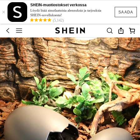
SHEIN-muotiostokset verkossa
×
Löydä lisää ainutlaatuisia alennuksia ja tarjouksia
SAADA
SHEIN-sovelluksesta!
(5,142)