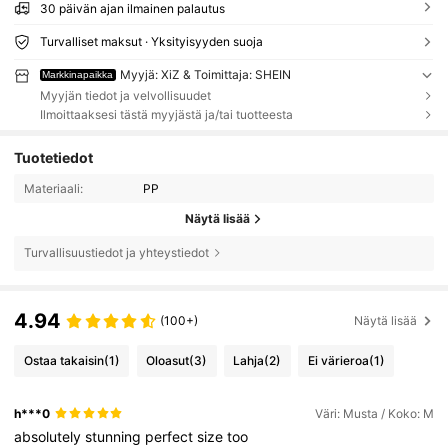
30 päivän ajan ilmainen palautus
Turvalliset maksut · Yksityisyyden suoja
Myyjä: XiZ & Toimittaja: SHEIN
Markkinapaikka
Myyjän tiedot ja velvollisuudet
Ilmoittaaksesi tästä myyjästä ja/tai tuotteesta
Tuotetiedot
Materiaali:
PP
Näytä lisää
Turvallisuustiedot ja yhteystiedot
4.94
(100+)
Näytä lisää
Ostaa takaisin
(1)
Oloasut
(3)
Lahja
(2)
Ei värieroa
(1)
h***0
Väri: Musta / Koko: M
absolutely
stunning
perfect
size
too