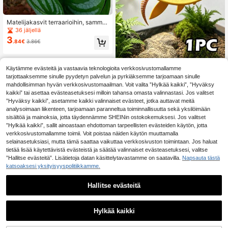
Matelijakasvit terraarioihin, samma
kkoeläinten elinympäristökoristeet,
36 jäljellä
keinotekoiset riippuvat kasvit imuk
3
.84€
3.86€
upeilla, keinotekoiset kasvit gekoill
e, väriä vaihtavat lohikäärme-, käär
me- ja kilpikonnasäiliötarvikkeet
1 kpl imukuppikiinnitteinen kiipeilyt
Käytämme evästeitä ja vastaavia teknologioita verkkosivustomallamme
eline, liskojen lepopaikka, gekkoak
31 jäljellä
tarjottaaksemme sinulle pyydetyn palvelun ja pyrkiäksemme tarjoamaan sinulle
vaarion sisustus, kiipeily- ja piilopai
5
mahdollisimman hyvän verkkosivustomaailman. Voit valita ”Hylkää kaikki”, ”Hyväksy
.38€
kka, helppo asentaa ja kestävä, sop
kaikki” tai asettaa evästeasetuksesi milloin tahansa omasta valinnastasi. Jos valitset
ii gekoille, liskoille, käärmeille ja pie
”Hyväksy kaikki”, asetamme kaikki valinnaiset evästeet, jotka auttavat meitä
nille matelijoille
analysoimaan liikenteen, tarjoamaan paranneltua toiminnallisuutta sekä yksilöimään
sisältöä ja mainoksia, jotta täydennämme SHEINin ostokokemuksesi. Jos valitset
”Hylkää kaikki”, sallit ainoastaan ehdottoman tarpeellisten evästeiden käytön, jotta
verkkosivustomallamme toimii. Voit poistaa näiden käytön muuttamalla
selainasetuksiasi, mutta tämä saattaa vaikuttaa verkkosivuston toimintaan. Jos haluat
tietää lisää käytettävistä evästeistä ja säätää valinnaiset evästeasetuksesi, valitse
”Hallitse evästeitä”. Lisätietoja datan käsittelytavastamme on saatavilla.
Napsauta tästä
katsoaksesi yksityisyyspolitiikkamme.
Muovinen matelijan elinympäristök
oriste - hartsimainen matelijataso, k
8 jäljellä
Hallitse evästeitä
einotekoinen puunrungon muotoilu
8
.08€
- sopii liskoille, gekoille, sammakoid
en ruokintakulhoille, käärmeiden pii
lopaikoille, erakkorapukoristeisiin,
Hylkää kaikki
matelijaterraarioon
1 kpl kilpikonnien lepoalusta, kilpik
onnien paistattelulaituri, kilpikonnie
5 jäljellä