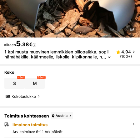
1/6
5
.38€
Alkaen
1 kpl musta muovinen lemmikkien piilopaikka, sopii
4.94
hämähäkille, käärmeelle, liskolle, kilpikonnalle, h
(100+)
amsterille, koristeeksi
Koko
4 left
9 left
S
M
Kokotaulukko
Toimitus kohteeseen
Austria
Ilmainen toimitus
Arv. toimitus:
6-11 Arkipäivät