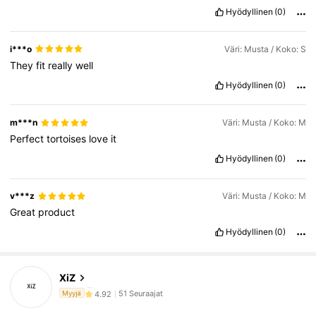
Hyödyllinen
(0)
i***o
Väri: Musta / Koko: S
They
fit
really
well
Hyödyllinen
(0)
m***n
Väri: Musta / Koko: M
Perfect
tortoises
love
it
Hyödyllinen
(0)
v***z
Väri: Musta / Koko: M
Great
product
Hyödyllinen
(0)
51 Seuraajat
4.92
XiZ
51 Seuraajat
4.92
Myyjä