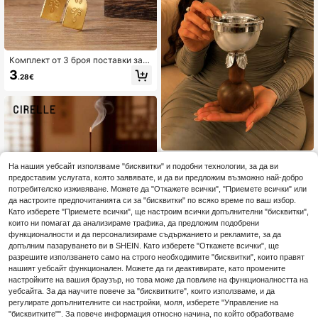
амян, поставка за тамян за чаена
церемония, поставка за тамян от
сандалово дърво с жица за дома
на закрито (Поради различни про
изводствени партиди, шапката на
главата на рибаря може леко да в
Комплект от 3 броя поставки за т
арира, изпраща се на случаен пр
амян и щипка за тамян във форма
3
инцип, но това не влияе на употр
.28€
та на златен тиква. Те са аксесоа
ебата. Моля, купувайте с вниман
ри за тамянни горелки, щипки за
ие, ако ви е важно)
тамян и могат да се използват и з
а декорация на хол.
Най-нов популярен горелка
NEW
На нашия уебсайт използваме "бисквитки" и подобни технологии, за да ви
за тамян: елегантен дизайн в сти
3
.36€
предоставим услугата, която заявявате, и да ви предложим възможно най-добро
л Bay, подходящ за агарово дърв
потребителско изживяване. Можете да "Откажете всички", "Приемете всички" или
о и подправки, допълва личния ви
стил и домашния декор. Перфект
да настроите предпочитанията си за "бисквитки" по всяко време по ваш избор.
ен за ежедневна употреба, сватб
Като изберете "Приемете всички", ще настроим всички допълнителни "бисквитки",
и или събирания с приятели и гос
които ни помагат да анализираме трафика, да предложим подобрени
ти, идеален за приемни зони и по
функционалности и да персонализираме съдържанието и рекламите, за да
срещане на гости
допълним пазаруването ви в SHEIN. Като изберете "Откажете всички", ще
разрешите използването само на строго необходимите "бисквитки", които правят
нашият уебсайт функционален. Можете да ги деактивирате, като промените
настройките на вашия браузър, но това може да повлияе на функционалността на
уебсайта. За да научите повече за "бисквитките", които използваме, и да
регулирате допълнителните си настройки, моля, изберете "Управление на
Cirelle
"бисквитките"". За повече информация относно начина, по който обработваме