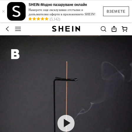
SHEIN-Модно пазаруване онлайн
×
Намерете още ексклузивни отстъпки и
ВЗЕМЕТЕ
допълнителни оферти в приложението SHEIN!
(5,142)