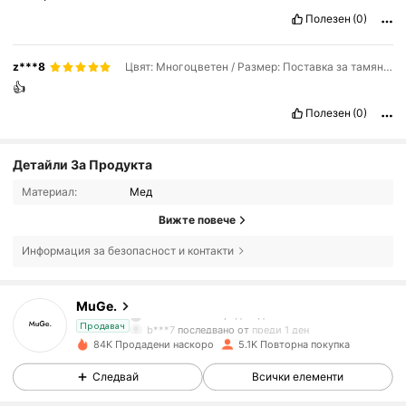
Полезен
(0)
z***8
Цвят: Многоцветен / Размер: Поставка за тамян 1бр
👍
Полезен
(0)
Детайли За Продукта
Материал:
Мед
Вижте повече
946 Последователи
4.79
Информация за безопасност и контакти
946 Последователи
4.79
MuGe.
b***7
последвано от
преди 1 ден
Продавач
84K Продадени наскоро
5.1K Повторна покупка
946 Последователи
4.79
Следвай
Всички елементи