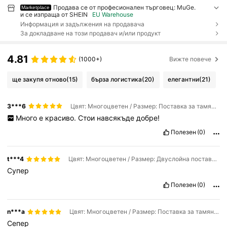
Продава се от професионален търговец: MuGe.
Marketplace
и се изпраща от SHEIN
EU Warehouse
Информация и задължения на продавача
За докладване на този продавач и/или продукт
4.81
(1000+)
Вижте повече
ще закупя отново
(15)
бърза логистика
(20)
елегантни
(21)
3***6
Цвят: Многоцветен / Размер: Поставка за тамян 1бр
Много
е
красиво.
Стои
навсякъде
добре!
Полезен
(0)
t***4
Цвят: Многоцветен / Размер: Двуслойна поставка за тамян Miaolian 1БР
Супер
Полезен
(0)
n***a
Цвят: Многоцветен / Размер: Поставка за тамян 1бр
Сепер