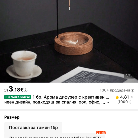
1/15
3
.18€
От
100+ продадени
1 бр. Арома дифузер с креативен ли
4.81
EU Warehouse
неен дизайн, подходящ за спалня, хол, офис,
(1000+)
може да се използва като подарък за Хелоуи
н, Коледа, рожден ден, дипломиране
Размер
Поставка за тамян 1бр
21 left