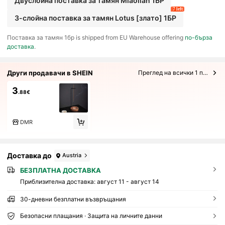
Двуслойна поставка за тамян Miaolian 1БР
7 left
3-слойна поставка за тамян Lotus [злато] 1БР
​Поставка за тамян 1бр is shipped from EU Warehouse offering
по-бърза
доставка
.
Други продавачи в SHEIN
Преглед на всички 1 продавачи
3
.88€
DMR
Доставка до
Austria
БЕЗПЛАТНА ДОСТАВКА
Приблизителна доставка:
август 11 - август 14
30-дневни безплатни възвръщания
Безопасни плащания · Защита на личните данни