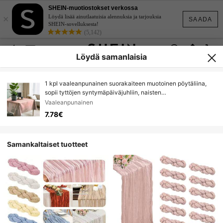
SHEIN-muotiostokset verkossa
×
Löydä lisää ainutlaatuisia alennuksia ja tarjouksia
SAADA
SHEIN-sovelluksesta!
(5,142)
Löydä samanlaisia
1 kpl vaaleanpunainen suorakaiteen muotoinen pöytäliina,
sopii tyttöjen syntymäpäiväjuhliin, naisten
syntymäpäiväjuhliin, vuosipäivään, koristeelliseen
Vaaleanpunainen
pöytäliinaan, syntymäpäiväjuhlatarvikkeisiin
7.78€
Samankaltaiset tuotteet