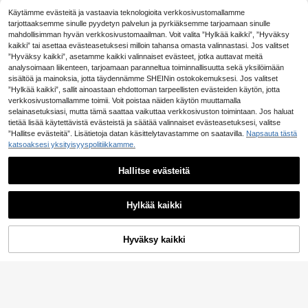
kseen
1 kpl elegantti eurooppalaistyylinen
Käytämme evästeitä ja vastaavia teknologioita verkkosivustomallamme
kirjailtu läpikuultava verho makuuh
14 jäljellä
tarjottaaksemme sinulle pyydetyn palvelun ja pyrkiäksemme tarjoamaan sinulle
uoneeseen tai olohuoneeseen
5
mahdollisimman hyvän verkkosivustomaailman. Voit valita ”Hylkää kaikki”, ”Hyväksy
7
.74€
kaikki” tai asettaa evästeasetuksesi milloin tahansa omasta valinnastasi. Jos valitset
2 kpl setti virkistäviä vaaleanvihreit
”Hyväksy kaikki”, asetamme kaikki valinnaiset evästeet, jotka auttavat meitä
ä kukkakuvioisia läpikuultavia verh
19 jäljellä
analysoimaan liikenteen, tarjoamaan paranneltua toiminnallisuutta sekä yksilöimään
oja, sopivia lahjaksi, hääkoristeisii
12
sisältöä ja mainoksia, jotta täydennämme SHEINin ostokokemuksesi. Jos valitset
n, makuuhuoneeseen, olohuoneese
.38€
”Hylkää kaikki”, sallit ainoastaan ehdottoman tarpeellisten evästeiden käytön, jotta
en, keittiöön, kahvilaan, ruokailuhu
oneeseen, parvekkeelle, väliseinii
verkkosivustomallamme toimii. Voit poistaa näiden käytön muuttamalla
1 kpl kirjailtu läpikuultava verhopan
n, sopii myös joulu- ja uudenvuode
selainasetuksiasi, mutta tämä saattaa vaikuttaa verkkosivuston toimintaan. Jos haluat
eeli, moderni ja yksinkertainen euro
10
nkoristeisiin, saatavilla useita kokoj
.72€
oppalaistyylinen
tietää lisää käytettävistä evästeistä ja säätää valinnaiset evästeasetuksesi, valitse
a, koristeellinen, elegantti, sopii kai
”Hallitse evästeitä”. Lisätietoja datan käsittelytavastamme on saatavilla.
Napsauta tästä
kkiin vuodenaikoihin
katsoaksesi yksityisyyspolitiikkamme.
Hallitse evästeitä
5
Näytä vastaavat varastossa olevat tuotteet
Näytä kaikki
1 kpl kirjailtuja läpikuultavia verhoj
Hylkää kaikki
a, kukkakuvio, tankotasku, UV-suoj
Valitettavasti tuote on loppuunmyyty
5
.78€
a, hengittävä, läpinäkyvä, polyester
i, tankotasku, ei vuoria, olohuonees
Hyväksy kaikki
LOPPUUNMYYTY
een, makuuhuoneeseen, ruokailuhu
oneeseen
1 kpl valkoinen unelmoiva kirjailtu h
öyhenpeitteinen verho sopii makuu
22 jäljellä
huoneen ja olohuoneen sisustuksee
12
n
.94€
1 kpl yksivärinen kukkakuvioinen p