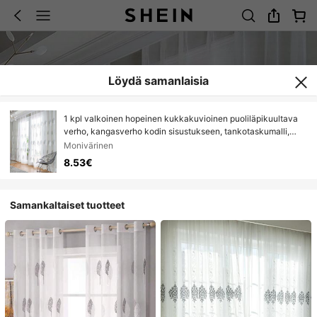
Löydä samanlaisia
1 kpl valkoinen hopeinen kukkakuvioinen puoliläpikuultava
verho, kangasverho kodin sisustukseen, tankotaskumalli,
sopii makuuhuoneeseen, työhuoneeseen ja olohuoneeseen,
Monivärinen
2D-tasapainatuspainatus, 90 g/m²
8.53€
Samankaltaiset tuotteet