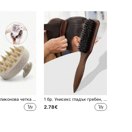
1 бр. мека силиконова четка за масаж на скалпа и шампоаниране, за суха/мокра коса (къдрава/права) и всички типове коса, гребен за масаж на главата за вана, за сечане с сешоар, оформяне, шампоаниране и грижа за косата, преносима и лесна за почистване, минималистична и издръжлива, подходяща за къпане, дом, пътуване, общежитие, фризьорски салон и център за красота, масажен гребен с въздушна възглавница, разплутващ гребен, инструмент за оформяне на косата, инструмент за масаж, дамски аксесоар за коса, инструмент за баня и грим
1 бр. Унисекс гладък гребен, четка за брада, гребен за контрол на къдренето, пухкав гребен с дървена дръжка, гребен за разплитане, контрол на линията на косата, гладък гребен назад, четка за коса, пухкав гребен с дървена дръжка, гребен за оформяне на кантове, пластмасов гребен за коса, за гладка прическа на опашка - с широк заострен гребен за разплитане, удобен път, стилизиране, полиране и изглаждане на косата, създаване на прическа без къдрене, подходящ за мъже и жени, препоръчва се като коледен подарък
2.78€