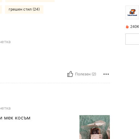
грешен стил (24)
240K
четка
Полезен (2)
четка
 и мек косъм