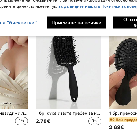
раните данни, кликнете тук,
за да видите нашата Политика за пове
ли Също
Отхв
на "бисквитки"
Приемане на всички
в
360/180/36/1 бр. невидими лечинки за дрехи против разкриване, невидима лента за сутиен, гръдна лента, устойчива на пот, противохлъзгаща се безшевна лечинка за ниско деколте, невидима лечинка за раменка на риза и рокля против спускане и хлъзгане, лента за шал, лечинка за яка и раменка, гръдна лечинка против теч и разкриване, женска лечинка за риза, лечинка за гърди на блуза
1 бр. куха извита гребен за коса, подходяща за мокра и суха употреба, прилепва към скалпа, изглажда накъсана коса, разплита косата, създава гладка дълга коса/обемна къдрава коса. Гъвкави зъби с функция за масаж на скалпа. Може да се използва за сушене със сешоар, оформяне, шампоаниране. Масажен гребен за коса за използване при миене/грим/масаж на скалпа/пътуване/училище/офис и фризьорски салон. Гребен с форма на мида, почистващ гребен, гребен за оформяне, гребен за изправяне, гребен за къдрене, гребен за разплитане, продукт за грижа за косата, баня инструмент, баня аксесоар за коса, грим инструмент - опционално 1 бр. почистващ гребен за коса
#9 Най-прода
2.78€
2.68€