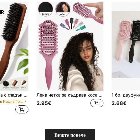
1 бр. Четка за коса с гладък гръб, мека найлонова четка, подходяща за елегантна гъста къдрава коса, оформяна на опашка или кок, включва гребен с широки зъби за разделяне и път, комплект инструменти за стилизиране на коса, аксесоар за коса
Лека четка за къдрава коса – дизайн с вентилационни отвори за по-бързо сушене и гладко оформяне, четка за дефиниране на къдрици за вълниста, къдрава или чуплива коса. Помага за оформяне на естествените къдрици, намалява накъдрянето и добавя обем без дърпане. Ергономична неплъзгаща се дръжка за удобен захват, издръжливи и гъвкави влакна за нежен масаж на скалпа.
в Кафяв Гребени
2.95€
2.68€
Вижте повече