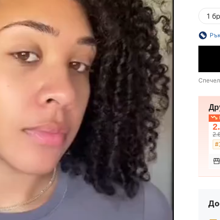
1 б
Рък
Спечел
Др
Н
2
2.
До