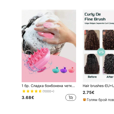
1 бр. Сладка бонбонена четка за масаж с мек силиконов шампоан, масажор за скалп, четка за коса за душ, устройство за масаж на главата за облекчаване на стреса, стимулиране на растежа на косата, пърхот и ексфолиация, двойна употреба за мокро или сухо, нежно върху скалпа, подходящо за мъже и жени, щипки за коса ,Аксесоари за коса, Училищни пособия
(1000+)
2.75€
3.68€