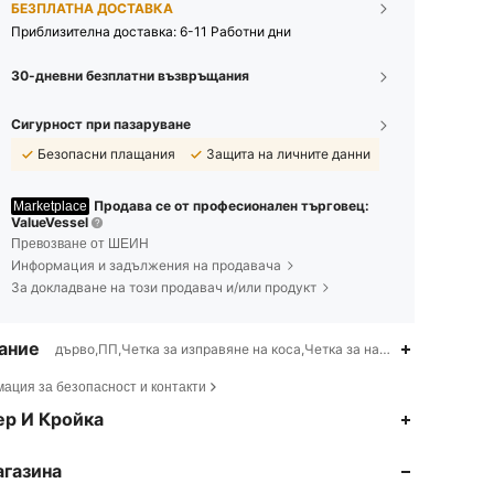
БЕЗПЛАТНА ДОСТАВКА
Приблизителна доставка:
6-11 Работни дни
30-дневни безплатни възвръщания
Сигурност при пазаруване
Безопасни плащания
Защита на личните данни
Продава се от професионален търговец:
Marketplace
ValueVessel
Превозване от ШЕИН
Информация и задължения на продавача
За докладване на този продавач и/или продукт
ание
дърво,ПП,Четка за изправяне на коса,Четка за навита коса,други
ация за безопасност и контакти
4.80
62
1.4K
ер И Кройка
агазина
4.80
62
1.4K