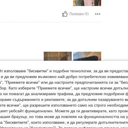
Полезен (1)
т използваме "бисквитки" и подобни технологии, за да ви предоста
, и да ви предложим възможно най-добро потребителско изживяван
", "Приемете всички" или да настроите предпочитанията си за "бис
Полезен (0)
бор. Като изберете "Приемете всички", ще настроим всички допъл
ито ни помагат да анализираме трафика, да предложим подобрени
ираме съдържанието и рекламите, за да допълним пазаруването ви
Отзиви
ете всички", ще разрешите използването само на строго необходими
шият уебсайт функционален. Можете да ги деактивирате, като про
вашия браузър, но това може да повлияе на функционалността на у
а "бисквитките", които използваме, и да регулирате допълнителнит
"Управление на "бисквитките"". За повече информация относно начи