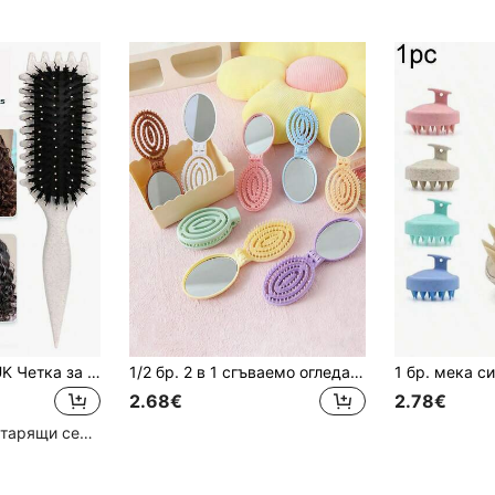
Hair brushes-EU+UK Четка за къдрици EU+UK, подходяща за оформяне, очертаване и фиксиране на къдрава коса, за мъже и жени, за суха или мокра коса
1/2 бр. 2 в 1 сгъваемо огледало и гребен за масаж на скалпа, мини лека джобна четка за коса, преносим сгъваем гребен за коса, подходящ за пътуване, на открито, спорт, офис, училище и ежедневна грижа, практичен аксесоар за красота и подарък за завършване
2.68€
2.78€
Голям брой повтарящи се клиенти