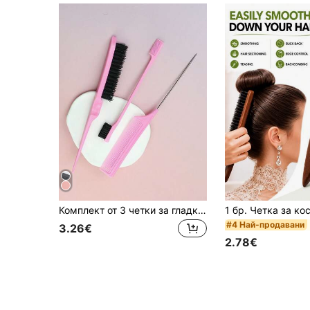
Комплект от 3 четки за гладка коса | Четка със заострена опашка, четка с косъм от глиган, бутилка с фин спрей, четка за краища, четка за обем | Изглажда къдрава, чуплива коса | Розово/Черно/Лилаво | Пролетен подарък, подарък за завършване/училище | Салон за красота, козметичен салон, пътуване, връщане на училище, незаменим за ваканция
#4 Най-продавани
3.26€
2.78€