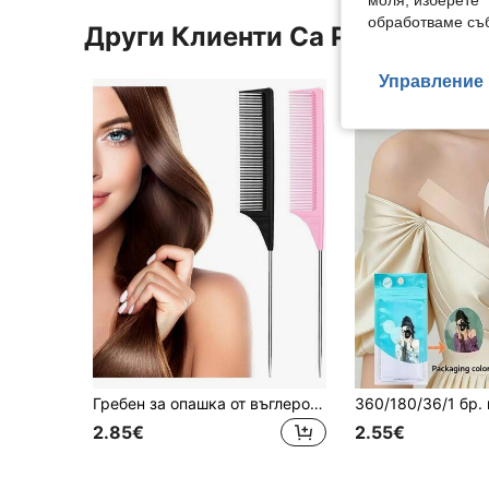
обработваме съб
Други Клиенти Са Разглежда
Управление 
Гребен за опашка от въглеродни влакна, устойчив на топлина, гребен за дразнене с метален щрих, стилизиращ, разделящ, лек, секциониращ, гребен с фини зъби за жени и момичета 10/5/3/1 бр.
2.85€
2.55€