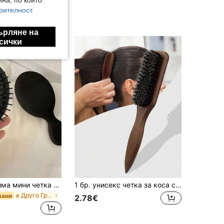
рителност.
ърляне на
сички
1 бр. преносима мини четка за разплитане на коса, безболезнен разплитател за мокра и суха коса, унисекс гребен за пътуване, подходящ за дамска чанта и спортна чанта, подарък за господ на булката, за празници, завършване и ежедневна грижа за косата
1 бр. унисекс четка за коса с косъм от див свин, четка за брада, гладка четка с косъм от див свин, без аромат, професионална фризьорска четка за оформяне, подходяща за гъста/тънка коса, грижа за мъжката брада, гладко оформяне на женска опашка, контрол на линията на косата, поддържане на косата, професионално оформяне на прическа, задължителен аксесоар за коса за училище, пътуване и ваканция, специализиран гребен за жени, гребен за разплитане, четка с топче, комплект мини четки за коса, полиране и изглаждане на косата, подходяща за мъже и жени, сватбен подарък, подарък за Деня на майката, подарък за кумица, подарък за жени
в Друго Гребени
вани
2.78€