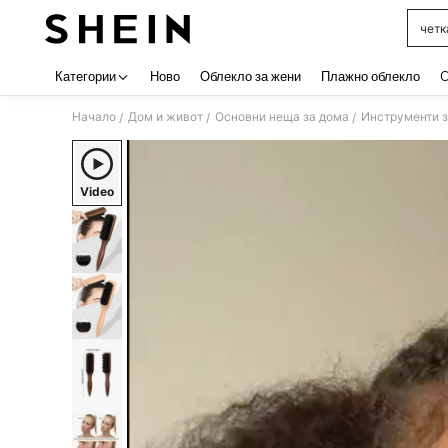
четк
Use up 
Категории
Ново
Облекло за жени
Плажно облекло
C
Начало
Дом и живот
Основни неща за дома
Инструменти з
/
/
/
Video