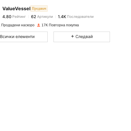
ValueVessel
Продавач
4.80
62
1.4K
Рейтинг
Артикули
Последователи
h***n
платени
преди 1 ден
 Продадени наскоро
17K Повторна покупка
4.80
62
1.4K
Всички елементи
Следвай
4.80
62
1.4K
4.80
62
1.4K
4.80
62
1.4K
4.80
62
1.4K
4.80
62
1.4K