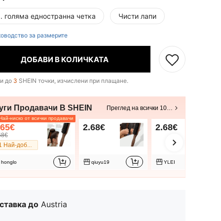
р. голяма едностранна четка
Чисти лапи
оводство за размерите
ДОБАВИ В КОЛИЧКАТА
и до
3
SHEIN точки, изчислени при плащане.
уги Продавачи В SHEIN
Преглед на всички 10 продавачи
ай-ниско от всички продавачи
.65€
2.68€
2.68€
68€
#1 Най-добър продавач
honglo
qiuyu19
YLEI
ставка до
Austria