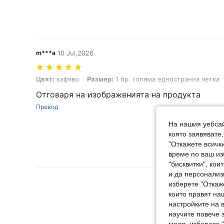
m***a
10 Jul,2026
Цвят: кафяво, Размер: 1 бр. голяма едностранна четка
Цвят:
кафяво
Размер:
1 бр. голяма едностранна четка
Отговаря на изображенията на продукта
Превод
На нашия уебсай
която заявявате
"Откажете всички
време по ваш из
"бисквитки", ко
и да персонализ
Вижте Още 
изберете "Откаж
които правят на
настройките на 
научите повече з
моля, изберете 