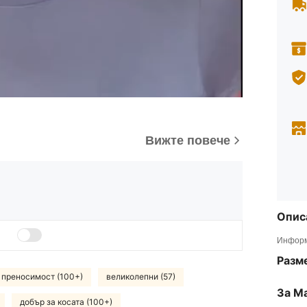
Вижте повече
Опис
Информ
Разм
 преносимост (100+)
великолепни (57)
За М
добър за косата (100+)