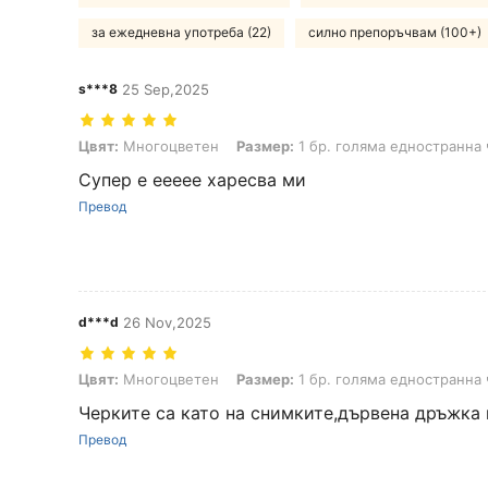
за ежедневна употреба (22)
силно препоръчвам (100+)
s***8
25 Sep,2025
Цвят: Многоцветен, Размер: 1 бр. голяма едностранна четка
Цвят:
Многоцветен
Размер:
1 бр. голяма едностранна 
Супер е еееее харесва ми
Превод
d***d
26 Nov,2025
Цвят: Многоцветен, Размер: 1 бр. голяма едностранна четка
Цвят:
Многоцветен
Размер:
1 бр. голяма едностранна 
Черките са като на снимките,дървена дръжка
Превод