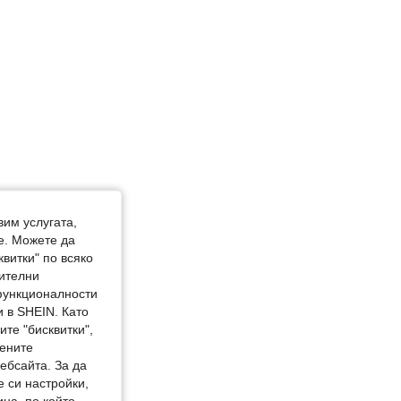
4.80
62
1.4K
вим услугата,
е. Можете да
квитки" по всяко
нителни
 функционалности
 в SHEIN. Като
те "бисквитки",
мените
ебсайта. За да
е си настройки,
на, по който