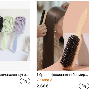
1 бр. двуфункционален кухен гребен за мокра и суха коса, нежен масажен дизайн, дръжка от ABS пластмаса, намалява заплитването и наелектризирането, подобрява здравето на скалпа
1 бр. професионална безмирисна четка за коса и брада от свински косъм, подходяща за всички типове коса, за многослойни и гладки прически, почиства ножици, основен аксесоар за коса за сезона Back to School и празници, женски гребени, антисплитащи се гребени, кръгли четки, мини комплект четки за коса, за домашен декор, домакински принадлежности и основни вещи, подарък за жени, мъже, майка, баща, дядо и баба
Остава 3
2.68€