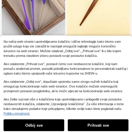
ma, pribor, škare za šišanje kose, B
ožić, brijačnica, pribor za brijačnic
e, pribor za kosu, frizerstvo, sušilo z
a kosu, kosa, pribor, proizvodi za ko
su, alati za kosu, njega kose, četka
za kovrčavu kosu, brijač, pribor za
brijačnice, frizerska oprema, kosa,
putovanja, proizvodi za kosu, alati
za kosu, pribor za kosu, brijač, pribo
r za brijačnice, brijačnica, frizerska
Luksuzna kreativna češlja za kosu
Na našoj web-stranici upotrebljavamo kolačiće i slične tehnologije kako bismo vam
oprema
dostupna u 3 boje, vrhunski dodata
2
5/3/2/1 kom češalj za oblikovanje k
.58€
pružili uslugu koju ste zatražili te nastojali omogućiti najbolje moguće korisničko
k vrijedan posjedovanja, koji češlja
ose s trostrukim redovima za volum
3
nje kose pretvara u stilski izraz
iskustvo na web-stranici. Možete odabrati „Odbij sve”, „Prihvati sve” ili u bilo kojem
.46€
en i podizanje
trenutku prema vlastitom izboru postaviti svoje postavke kolačića.
Ako odaberete „Prihvati sve”, postavit ćemo sve neobavezne kolačiće, koji nam
pomažu analizirati promet, ponuditi poboljšanu funkcionalnost te personalizirati sadržaj i
oglase kako bismo upotpunili vaše iskustvo kupovine na SHEIN-u.
Ako odaberete „Odbij sve”, dopuštate upotrebu samo strogo nužnih kolačića koji
omogućuju funkcioniranje naše web-stranice. Ove kolačiće možete onemogućiti
promjenom postavki preglednika, ali to može utjecati na funkcioniranje web-stranice.
Ako želite saznati više o kolačićima koje upotrebljavamo i prilagoditi svoje postavke
neobaveznih kolačića, odaberite „Upravljanje kolačićima”. Za više informacija o tome
kako obrađujemo podatke koje prikupljamo, kliknite ovdje kako biste pogledali našu
Politiku privatnosti.
1 kom profesionalni češalj za raspet
Odbij sve
Prihvati sve
ljavanje, oblikovanje i glađenje, 3 b
2
.65€
-1%
2.68€
oje, češalj, češalj, alat za oblikovanj