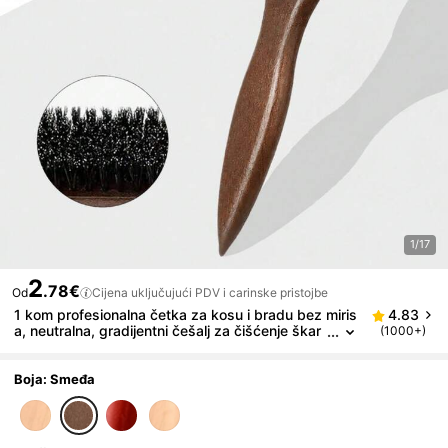
1/17
2
.78€
Od
Cijena uključujući PDV i carinske pristojbe
1 kom profesionalna četka za kosu i bradu bez miris
4.83
a, neutralna, gradijentni češalj za čišćenje škar
(1000+)
a, alat za stiliziranje za glatku kosu, prikladno z
a grubu i finu kosu, dekor za sobu, vjenčanje, blagd
ani, dodatak za kupaonicu, Božić
Boja: Smeđa