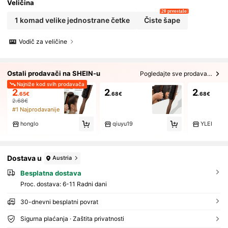
Veličina
20 preostalo
1 komad velike jednostrane četke
Čiste šape
Vodič za veličine
Ostali prodavači na SHEIN-u
Pogledajte sve prodavače (38)
Najniže kod svih prodavača
2
2
2
.65€
.68€
.68€
2.68€
#1 Najprodavanije
honglo
qiuyu19
YLEI
Dostava u
Austria
Besplatna dostava
Proc. dostava:
6-11 Radni dani
30-dnevni besplatni povrat
Sigurna plaćanja · Zaštita privatnosti