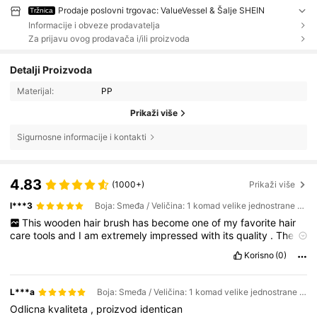
Prodaje poslovni trgovac: ValueVessel & Šalje SHEIN
Tržnica
Informacije i obveze prodavatelja
Za prijavu ovog prodavača i/ili proizvoda
Detalji Proizvoda
Materijal:
PP
Prikaži više
Sigurnosne informacije i kontakti
4.83
(1000+)
Prikaži više
l***3
Boja: Smeđa / Veličina: 1 komad velike jednostrane četke
This
wooden
hair
brush
has
become
one
of
my
favorite
hair
care
tools
and
I
am
extremely
impressed
with
its
quality
.
The
brush
is
beautifully
crafted
and
feels
sturdy
and
durable
in
the
Korisno
(0)
hand
.
The
bristles
glide
smoothly
through
the
hair
,
helping
to
detangle
knots
gently
without
causing
unnecessary
pulling
or
breakage
.
I
noticed
that
my
hair
looks
smoother
and
feels
L***a
Boja: Smeđa / Veličina: 1 komad velike jednostrane četke
softer
after
using
it
regularly
.
The
ergonomic
handle
provides
a
Odlicna
kvaliteta
,
proizvod
identican
comfortable
grip
,
making
the
brushing
experience
effortless