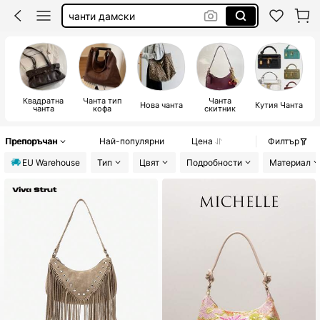
чанти дамски
дамска чанта
bag
чанти
Квадратна
Чанта тип
Чанта
Нова чанта
Кутия Чанта
чанта
кофа
скитник
Препоръчан
Най-популярни
Цена
Филтър
EU Warehouse
Тип
Цвят
Подробности
Материал