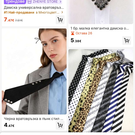
ZHENYE STORE
Дамска универсална вратовръзк
а с декорация от 1 бр. с щипка за
#1 Най-продавани
в Многоцветен Дамски вратовръзки
закопчаване с пеперуда и пчела,
7
подходяща за ежедневни излизан
.47€
7.51€
ия и срещи, пътуване, фестивали
1 бр. малка елегантна дамска офи
циална вратовръзка от метал с и
Остава 26
нкрустирани кристали, персонал
5
изирана луксозна вратовръзка за
.38€
сватбена церемония, мъжки аксе
соар
Черна вратовръзка в пънк стил с
метални капси и регулируема ел
4
.47€
астична лента, унисекс аксесоар