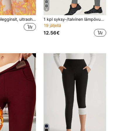
4
Naisten lämpölegginsit, ultraohuet saumattomat lämpimät housut, pehmeät ja mukavat syys-/talvitrikoot, naisten alusvaatteet ja yöasut
1 kpl syksy-/talvinen lämpövuorattu harjattu joogatrikoo, kaksipuoliset taskut, koti-/ulkoilma-joogaan ja urheiluun, naisten tiukat housut
19 jäljellä
12.56€