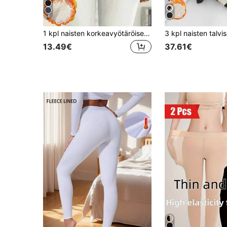
4
1 kpl naisten korkeavyötäröiset lämpimät housut, lämpövuorilla varustetut paksunnetut arkihousut, syksy/talvi
13.49€
37.61€