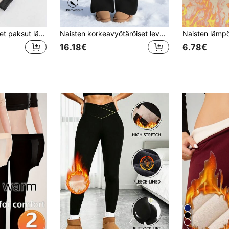
3 kpl naisten talviset paksut lämpimät leggingsit, korkeavyötäröiset ja fleeceä sisältävät paksut lämpöhousut
Naisten korkeavyötäröiset levenevät housut, paksuuntunut lämpövuori, yksivärinen joustava vyötärö vartalonmyötäinen istuvuus, syksy/talvi
16.18€
6.78€
5