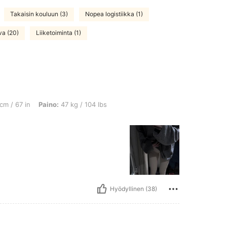
Takaisin kouluun (3)
Nopea logistiikka (1)
a (20)
Liiketoiminta (1)
 Paino: 47 kg / 104 lbs, Väri: Beige, Koko: S
cm / 67 in
Paino:
47 kg / 104 lbs
Hyödyllinen (38)