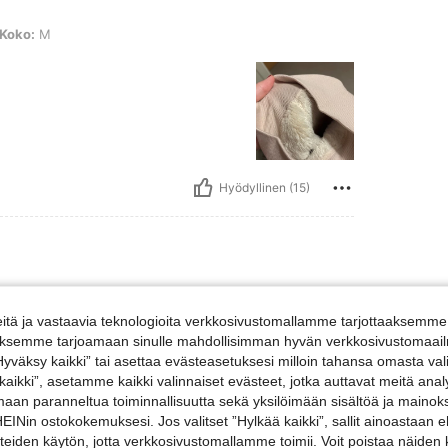
Koko:
M
Hyödyllinen (15)
-kokoinen
Koko:
XL-kokoinen
tä ja vastaavia teknologioita verkkosivustomallamme tarjottaaksemme 
mend
iäksemme tarjoamaan sinulle mahdollisimman hyvän verkkosivustomaailm
”Hyväksy kaikki” tai asettaa evästeasetuksesi milloin tahansa omasta val
 kaikki”, asetamme kaikki valinnaiset evästeet, jotka auttavat meitä an
amaan paranneltua toiminnallisuutta sekä yksilöimään sisältöä ja mainoksi
Nin ostokokemuksesi. Jos valitset ”Hylkää kaikki”, sallit ainoastaan
steiden käytön, jotta verkkosivustomallamme toimii. Voit poistaa näiden