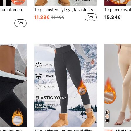
2 kpl yksivärinen saumaton erittäin ohut lämmin leggings, korkea vyötärö hoikentavat joustavat tiukat housut, naisten alusvaatteet ja yöasut, syksy/talvi
1 kpl naisten syksy-/talvisten slim fit -lämpöleggingsien, ristikkäinen vyötärödesign, superpehmeä lammasvillavuori, korkeavyötäröiset pitkät housut, ulkovaatteen tiukka alushousu, joustava leveä vyötärönauha, nilkkapituiset housut
11.38€
15.34€
11.49€
Naisten lämpimät ja mukavat leggingsit taskuilla, erittäin joustavat ja mukavat syksyyn ja talveen, sopivat kotikäyttöön ja ulkoiluun.
1 kpl naisten korkeavyötäröiset lämpövuoratut lämpölegginsit, paksut lämpimät syksy-/talvikerroshousut, vatsanpitävät joogahousut, liukumattomat, mukavat ja joustavat kankaat, sopivat kuntoiluun, kotiin, ulkojoogaan
2 kpl yksivärinen saumaton erittäin ohut lämpöhousut, korkea vyötärö, vart