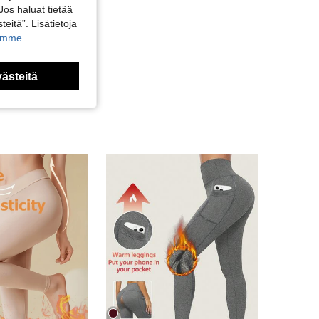
Jos haluat tietää
teitä”. Lisätietoja
kamme.
västeitä