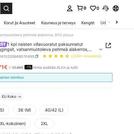
0
0
Enter to select.
Korut Ja Asusteet
Kauneus ja terveys
Kengät
Urheilu & Ulkoilu
tsanmuotoileva pehmeä alakerros, 9/10 pituus
dit
1 kpl naisten villavuoratut paksunnetut
eggingsit, vatsanmuotoileva pehmeä alakerros,
ituus
i2410235649070493
(1000+ Arvostelut)
71€
-1%
ICE AND AVAILABILITY
12.86€
Hinta sisältää ALV:n ja tullit
mainen toimitus
EU Koko
(S)
38 (M)
40/42 (L)
(XL-kokoinen)
2XL