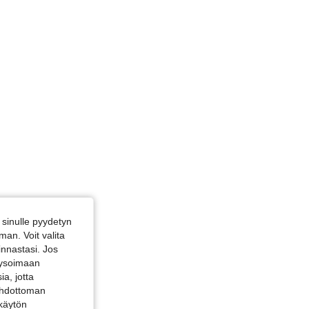
sinulle pyydetyn
an. Voit valita
innastasi. Jos
alysoimaan
a, jotta
 ehdottoman
 käytön