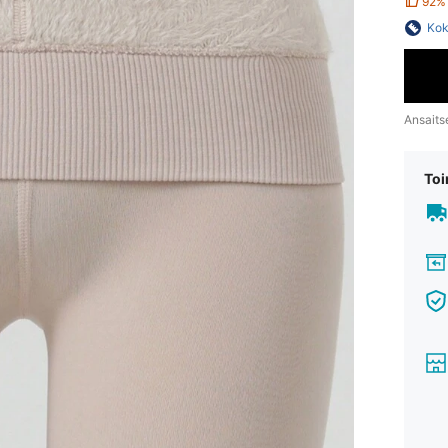
92%
Kok
Ansaits
Toi