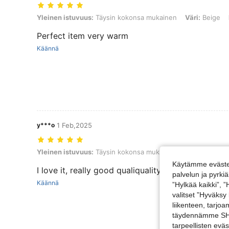
Yleinen istuvuus: Täysin kokonsa mukainen, Väri: Beige, Koko: M
Yleinen istuvuus:
Täysin kokonsa mukainen
Väri:
Beige
Perfect item very warm
Käännä
y***o
1 Feb,2025
Yleinen istuvuus: Täysin kokonsa mukainen, Väri: Beige, Koko: XL
Yleinen istuvuus:
Täysin kokonsa mukainen
Väri:
Beige
Käytämme evästei
I love it, really good qualiquality, I highly recom
palvelun ja pyrk
Käännä
”Hylkää kaikki”, 
valitset ”Hyväksy
liikenteen, tarjo
täydennämme SHEI
tarpeellisten evä