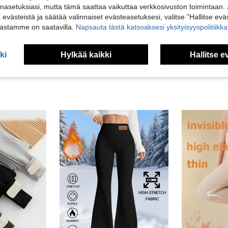
Hyödyllinen (6)
nasetuksiasi, mutta tämä saattaa vaikuttaa verkkosivuston toimintaan. 
ä evästeistä ja säätää valinnaiset evästeasetuksesi, valitse ”Hallitse eväs
vastamme on saatavilla.
Napsauta tästä katsoaksesi yksityisyyspolitiik
vosteluja
ki
Hylkää kaikki
Hallitse e