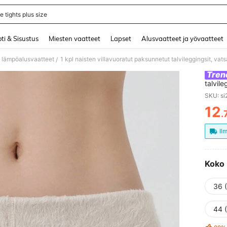
e tights plus size
and down arrow keys to navigate search Äskettäin haettu and Haku Löytö. Press 
ti & Sisustus
Miesten vaatteet
Lapset
Alusvaatteet ja yövaatteet
 lämpöalusvaatteet
1 kpl naisten villavuoratut paksunnetut talvileggingsit, va
/
Tren
talvil
9/10 p
SKU: s
12
.
PR
Il
Koko
36 
44 