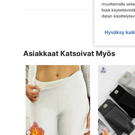
muuttamalla selai
lisää käytettävist
datan käsittelyta
Näytä Lisää Ar
Hyväksy kaik
Asiakkaat Katsoivat Myös