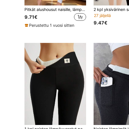
Pitkät alushousut naisille, lämpövuorilla varustetut aluskerrastohousut, pyjamasarja, kylmän sään hiihto, metsästys, kuntosali, ulkoilu, leggingsit, lämpöhousut, syksy/talvi
27 jäljellä
9.71€
9.47€
Perustettu 1 vuosi sitten
1 kpl naisten lämpövuoratut paksunnetut talvileggingsit, lämpimät rennot urheiluleggingsit, korkeavyötäröiset juoksuhousut