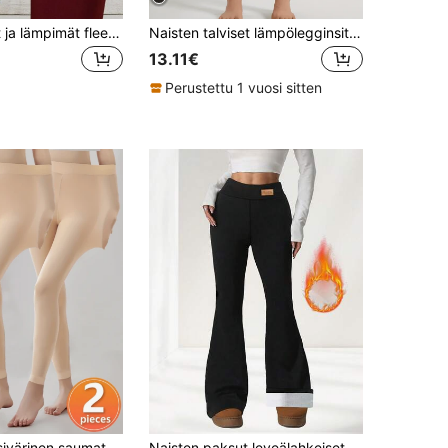
1 kpl mukavat ja lämpimät fleeceleggingsit, rennot, joustavat taskut, korkeavyötäröiset, täyspitkät leggingsit, syksy/talvi
Naisten talviset lämpölegginsit kashmirvillasta, paksut lämpövuoratut taskupaikat, korkeavyötäröiset vatsaa tukevat housut Colanti
13.11€
Perustettu 1 vuosi sitten
alonmyötäinen istuvuus, joustavat leggingsit, naisten alusvaatteet ja yöasut, kevyet ja hengittävät, sopivat kerrospukeutumiseen, syksy/talvi
Naisten paksut leveälahkeiset mustat talvileggingsit, lämpimät rennot housut flare-mallilla, tyylikkäät ja mukavat, naisille