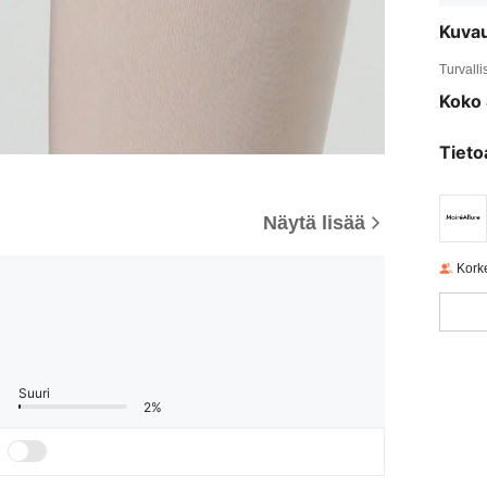
Kuva
Turvalli
Koko 
Tieto
Näytä lisää
Korke
Suuri
2%