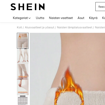
fleec
Use up 
Kategoriat
Uutta
Naisten vaatteet
Asut
Käyrä
Ko
Koti
Alusvaatteet ja yöasut
Naisten lämpöalusvaatteet
Naisten
/
/
/