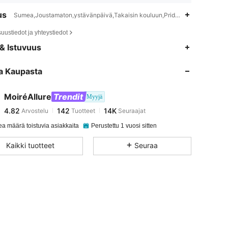
us
Sumea,Joustamaton,ystävänpäivä,Takaisin kouluun,Pride-kuukausi
suustiedot ja yhteystiedot
4.82
142
14K
& Istuvuus
a Kaupasta
4.82
142
14K
MoiréAllure
Trendit
Myyjä
4.82
142
14K
Arvostelu
Tuotteet
Seuraajat
m***a
maksoi
1 päivä sitten
a määrä toistuvia asiakkaita
Perustettu 1 vuosi sitten
4.82
142
14K
Kaikki tuotteet
Seuraa
4.82
142
14K
4.82
142
14K
4.82
142
14K