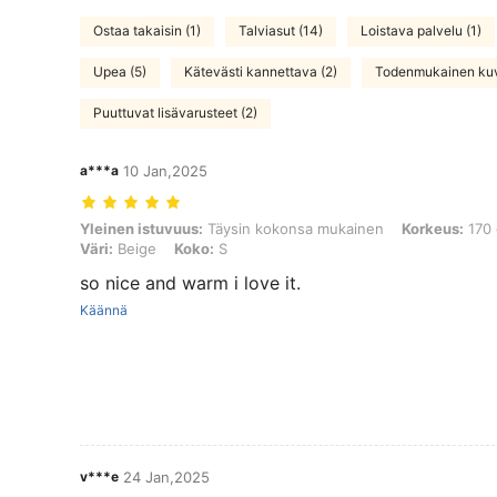
Ostaa takaisin (1)
Talviasut (14)
Loistava palvelu (1)
Upea (5)
Kätevästi kannettava (2)
Todenmukainen kuv
Puuttuvat lisävarusteet (2)
a***a
10 Jan,2025
Yleinen istuvuus: Täysin kokonsa mukainen, Korkeus: 170 cm / 67 in,
Yleinen istuvuus:
Täysin kokonsa mukainen
Korkeus:
170 
Väri:
Beige
Koko:
S
so nice and warm i love it.
Käännä
v***e
24 Jan,2025