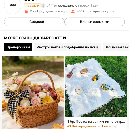
p***e
последвано от
преди 1 ден
Продавач
232 Последователи
4.67
11K+ Продадени наскоро
500+ Повторна покупка
Следвай
Всички елементи
232 Последователи
4.67
232 Последователи
4.67
МОЖЕ СЪЩО ДА ХАРЕСАТЕ И
Препоръчвам
Инструменти и подобрения на дома
Домашен тек
232 Последователи
4.67
232 Последователи
4.67
232 Последователи
4.67
232 Последователи
4.67
232 Последователи
4.67
1 бр. Постелка за пикник на откри
232 Последователи
4.67
то, ленена покривка за маса, към
#1 Най-продавани
в Полиестер Постелка за пикник