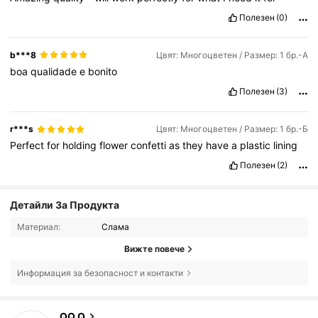
Полезен
(0)
b***8
Цвят: Многоцветен / Размер: 1 бр.-А
boa
qualidade
e
bonito
Полезен
(3)
r***s
Цвят: Многоцветен / Размер: 1 бр.-Б
Perfect
for
holding
flower
confetti
as
they
have
a
plastic
lining
Полезен
(2)
Детайли За Продукта
Материал:
Слама
Вижте повече
Информация за безопасност и контакти
232 Последователи
4.67
QQ Q