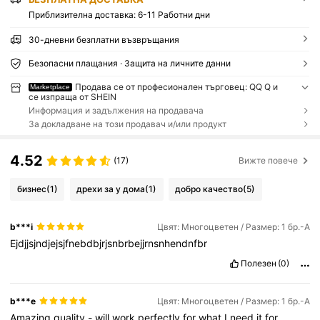
Приблизителна доставка:
6-11 Работни дни
30-дневни безплатни възвръщания
Безопасни плащания · Защита на личните данни
Продава се от професионален търговец: QQ Q и
Marketplace
се изпраща от SHEIN
Информация и задължения на продавача
За докладване на този продавач и/или продукт
4.52
(17)
Вижте повече
бизнес
(1)
дрехи за у дома
(1)
добро качество
(5)
b***i
Цвят: Многоцветен / Размер: 1 бр.-А
Ejdjjsjndjejsjfnebdbjrjsnbrbejjrnsnhendnfbr
Полезен
(0)
b***e
Цвят: Многоцветен / Размер: 1 бр.-А
Amazing
quality
-
will
work
perfectly
for
what
I
need
it
for