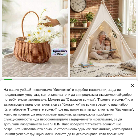
л и ежедневно съхранение
чуци и храни в кухнята, съхранен
ие на прибори за хранене
1 бр. стандартна ръчно плет
1 бр. Голяма палатка за принцеси
NEW
29
ена пластмасова кошница за цве
- Предлага се в 3 размера: 135 с
Остава 15
.78€
тя от ратан с дръжка, декоративе
м/160 см/180 см височина, Израб
На нашия уебсайт използваме "бисквитки" и подобни технологии, за да ви
31
.54€
н преносим органайзер за настол
отена от здрава полиестерна мат
предоставим услугата, която заявявате, и да ви предложим възможно най-добро
но съхранение и централна декор
ерия, Подходяща за - Идеален по
потребителско изживяване. Можете да "Откажете всички", "Приемете всички" или
ация, естествен плетен вид, издр
дарък за рожден ден или празник.
да настроите предпочитанията си за "бисквитки" по всяко време по ваш избор.
ъжлива, лека и универсална за д
Като изберете "Приемете всички", ще настроим всички допълнителни "бисквитки",
ома, градината, сватба и парти
които ни помагат да анализираме трафика, да предложим подобрени
функционалности и да персонализираме съдържанието и рекламите, за да
допълним пазаруването ви в SHEIN. Като изберете "Откажете всички", ще
разрешите използването само на строго необходимите "бисквитки", които правят
нашият уебсайт функционален. Можете да ги деактивирате, като промените