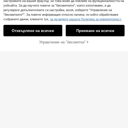
настройките на вашия браузър, но това може да повлияе на функционалността на
уебсайта. За да научите повече за "бисквитките", които използваме, и да
регулирате допълнителните си настройки, моля, изберете "Управление на
"бисквитките"". За повече информация относно начина, по който обработваме
събраните данни, кликнете тук,
за да видите нашата Политика за поверителност.
Отхвърляне на всички
Приемане на всички
Управление на "бисквитки"
ДОБАВИ В КОЛИЧКАТА
Cirelle
1 бр. Винтидж френски стил Куха
Cirelle 1 бр. Елегантна бяла посте
дантелена подложка за пикник, п
5
лка за къмпинг/постелка за пикни
#5 Най-продавани
в Полиестер Постелка за пикник
.68€
олиестерна бежова външна подл
к/бохемско плажно одеяло/влаго
7
.90€
ожка за открито за пътуване
устойчива подложка за покривка,
декор, семеен стил Рама, основн
и артикули за пикник, употреба за
семейни излети, къмпинг принад
лежности, употреба за ваканция