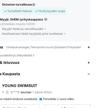
Ostosten turvallisuus
Turvalliset maksut
Yksityisyyden suoja
Myyjä: SHEIN (yrityskauppias)
Lähetetään maasta SHEIN
Myyjän tiedot ja velvollisuudet
Ilmoittaaksesi tästä myyjästä ja/tai tuotteesta
us
Uimapukukangas,Teksturoitu kuvio,Elastaani,Polyesteri
suustiedot ja yhteystiedot
4.81
34
1.8K
& Istuvuus
4.81
34
1.8K
a Kaupasta
4.81
34
1.8K
YOUNG SWIMSUIT
b***8
seurasi
1 päivä sitten
4.81
34
1.8K
Arvostelu
Tuotteet
Seuraajat
a määrä toistuvia asiakkaita
Perustettu 1 vuosi sitten
4.81
34
1.8K