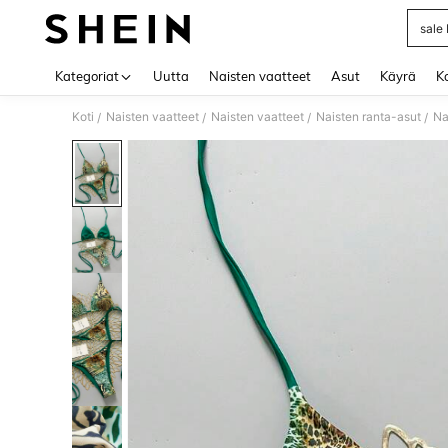
sale 
Use up 
Kategoriat
Uutta
Naisten vaatteet
Asut
Käyrä
Ko
Koti
Naisten vaatteet
Naisten vaatteet
Naisten ranta-asut
Na
/
/
/
/