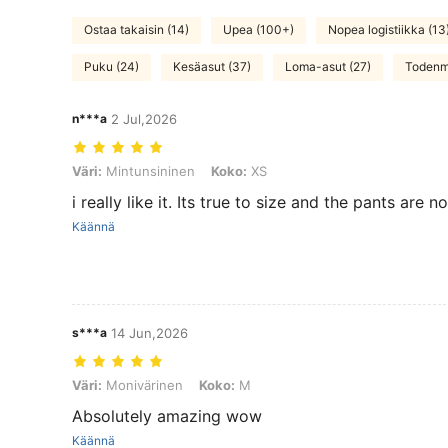
Ostaa takaisin (14)
Upea (100+)
Nopea logistiikka (13
Puku (24)
Kesäasut (37)
Loma-asut (27)
Todenm
n***a
2 Jul,2026
Väri: Mintunsininen, Koko: XS
Väri:
Mintunsininen
Koko:
XS
i really like it. Its true to size and the pants are no
Käännä
s***a
14 Jun,2026
Väri: Monivärinen, Koko: M
Väri:
Monivärinen
Koko:
M
Absolutely amazing wow
Käännä