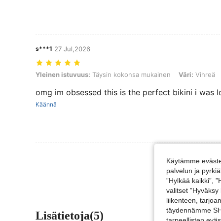
s***1
27 Jul,2026
Yleinen istuvuus: Täysin kokonsa mukainen, Väri: Vihreä, Koko: M
Yleinen istuvuus:
Täysin kokonsa mukainen
Väri:
Vihreä
omg im obsessed this is the perfect bikini i was l
Käännä
Näytä Lisää Ar
Käytämme evästei
palvelun ja pyrk
”Hylkää kaikki”, 
valitset ”Hyväksy
liikenteen, tarjo
täydennämme SHEI
Lisätietoja(5)
tarpeellisten evä