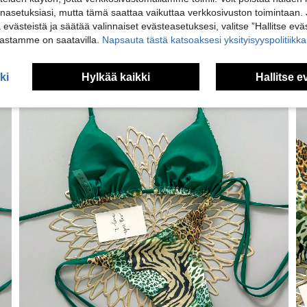
nasetuksiasi, mutta tämä saattaa vaikuttaa verkkosivuston toimintaan. 
ä evästeistä ja säätää valinnaiset evästeasetuksesi, valitse ”Hallitse eväs
vastamme on saatavilla.
Napsauta tästä katsoaksesi yksityisyyspolitiik
ki
Hylkää kaikki
Hallitse e