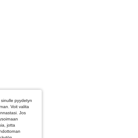
sinulle pyydetyn
an. Voit valita
innastasi. Jos
alysoimaan
a, jotta
 ehdottoman
 käytön