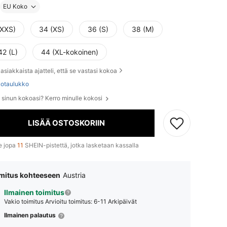
EU Koko
(XXS)
34 (XS)
36 (S)
38 (M)
42 (L)
44 (XL-kokoinen)
asiakkaista ajatteli, että se vastasi kokoa
otaulukko
e sinun kokoasi? Kerro minulle kokosi
LISÄÄ OSTOSKORIIN
e jopa
11
SHEIN-pistettä, jotka lasketaan kassalla
mitus kohteeseen
Austria
Ilmainen toimitus
Vakio toimitus
Arvioitu toimitus: 6-11 Arkipäivät
Ilmainen palautus