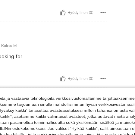
Hyödyllinen (0)
Koko:
M
ooking for
Hyödyllinen (0)
vosteluja
tä ja vastaavia teknologioita verkkosivustomallamme tarjottaaksemme 
iäksemme tarjoamaan sinulle mahdollisimman hyvän verkkosivustomaailm
”Hyväksy kaikki” tai asettaa evästeasetuksesi milloin tahansa omasta val
 kaikki”, asetamme kaikki valinnaiset evästeet, jotka auttavat meitä an
amaan paranneltua toiminnallisuutta sekä yksilöimään sisältöä ja mainoksi
Nin ostokokemuksesi. Jos valitset ”Hylkää kaikki”, sallit ainoastaan
steiden käytön, jotta verkkosivustomallamme toimii. Voit poistaa näiden