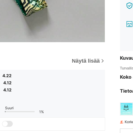
Kuva
Näytä lisää
Turvalli
4.22
Koko 
4.12
4.12
Tieto
Suuri
1%
Korke