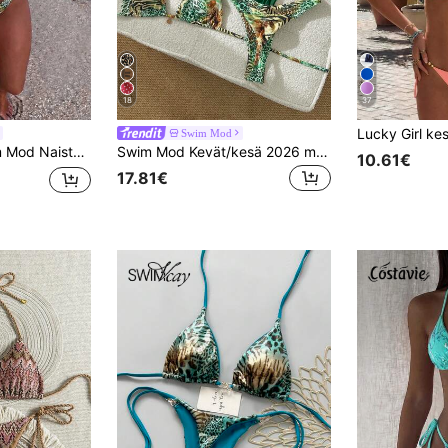
18
37
Swim Mod
a uimapuku, matalavyötäröinen kolmiobikini, 2 osaa, vihreä leopardikuvioinen rantauimapuku
Swim Mod Kevät/kesä 2026 moniosainen uima-asusetti, useita yksivärisiä ja vihreällä leopardikuviolla imarteleva uima-asusetti rantalomaan Bikinisetti naisille Push Up -uima-asut naisille Vihreät uimapuvut naisille
10.61€
17.81€