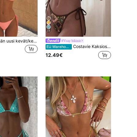
23
Lucky Girl kesän uusi kevät/kesä naisten rantalomauimapuku 2-osainen setti, musta, teräspallot ja nyörit
#Vcay bikinit
Costavie Kaksiosainen paljeteilla koristeltu bandeau-bikinisetti, seksikäs stringi-uima-asu kevät-/kesärantalomalle
EU Warehouse
12.49€