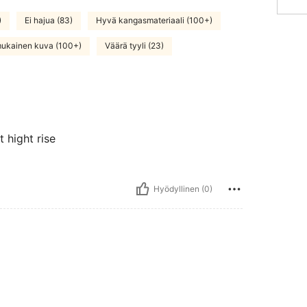
)
Ei hajua (83)
Hyvä kangasmateriaali (100+)
ukainen kuva (100+)
Väärä tyyli (23)
t hight rise
Hyödyllinen (0)