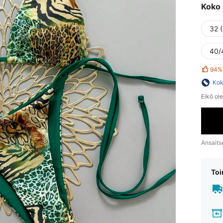
Koko
32 
40/
94%
Kok
Eikö ol
Ansaits
Toi