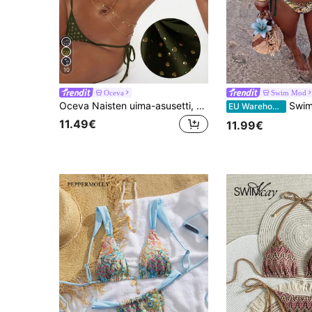
10
Oceva
Swim Mod
Oceva Naisten uima-asusetti, kultafolio, pilkullinen, ruskea, seksikäs, bombshell-bikini, rento, rantaloma
Swim Mod Naisten uusi seksikäs solmittav
EU Warehouse
11.49€
11.99€