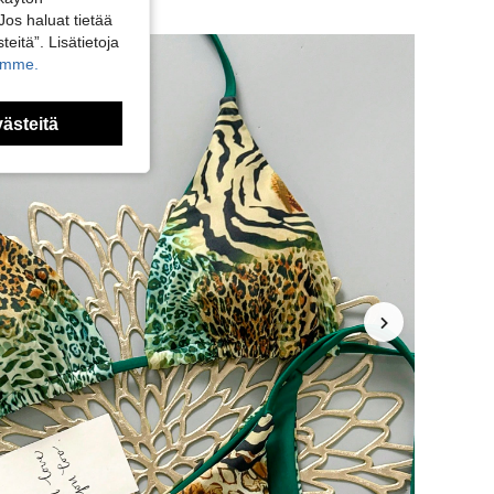
Jos haluat tietää
teitä”. Lisätietoja
kamme.
västeitä