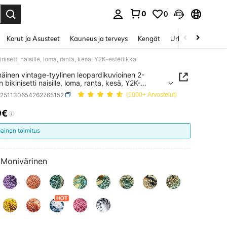
0
0
Enter to select.
Korut Ja Asusteet
Kauneus ja terveys
Kengät
Urheilu & Ulkoilu
setti naisille, loma, ranta, kesä, Y2K-estetiikka
äinen vintage-tyylinen leopardikuvioinen 2-
 bikinisetti naisille, loma, ranta, kesä, Y2K-
ikka
z251130654262765152
(1000+ Arvostelut)
9€
ICE AND AVAILABILITY
mainen toimitus
Monivärinen