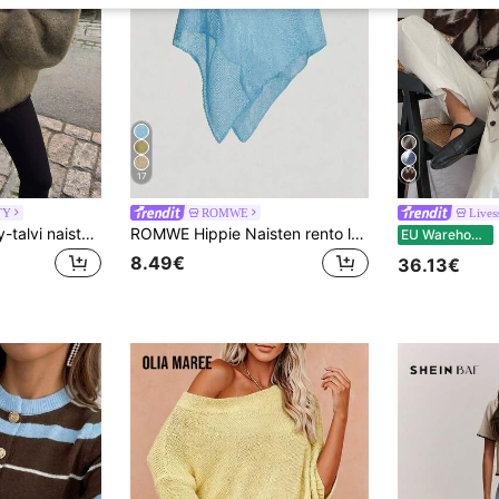
17
TY
ROMWE
Lives
FOR BEAUTY syksy-talvi naisten avonelinen pörröinen ruskea neuletakki lyhtymahalla, paksu neule, Y2K, rento, juhliin, ulosmenoon, streetwear
ROMWE Hippie Naisten rento laiska ontto neulepaita rantalomalle
L
EU Warehouse
8.49€
36.13€