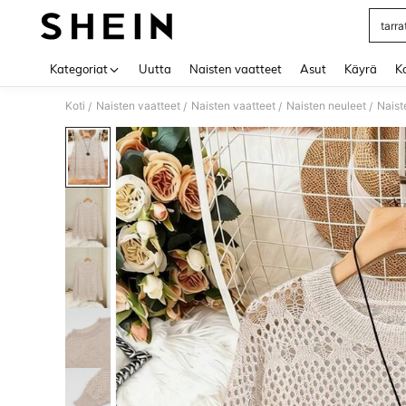
tarra
Use up 
Kategoriat
Uutta
Naisten vaatteet
Asut
Käyrä
Ko
Koti
Naisten vaatteet
Naisten vaatteet
Naisten neuleet
Naist
/
/
/
/