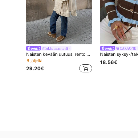
#Tukholman tyyli
CARAONE
Naisten kevään uutuus, rento pitkähihainen kaksirivinen neuleneuletakki vyöllä, syksy
6 jäljellä
18.56€
29.20€