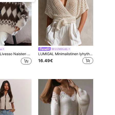
so
LUMIGAL
ivesso Naisten väljä, geometrisella kuviolla varustettu paksuneuletakki, sopii syksyyn ja talveen toimistokäyttöön, uuteen vuoteen ja jouluun
LUMIGAL Minimalistinen lyhythihainen väljä lepakkoihainen solmittava aurinkosuojakardigaani-huivi
16.49€