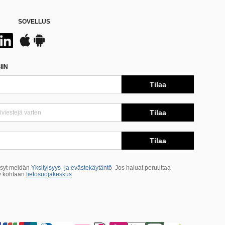
SOVELLUS
IIN
Tilaa
Tilaa
Tilaa
ksyt meidän
Yksityisyys- ja evästekäytäntö
Jos haluat peruuttaa
ry kohtaan
tietosuojakeskus