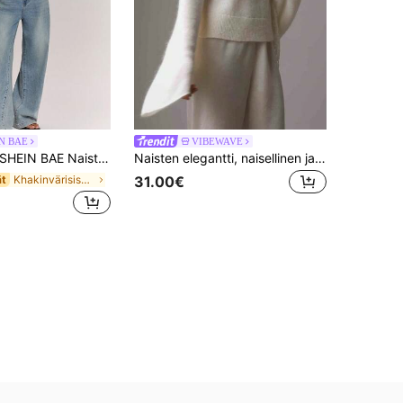
N BAE
VIBEWAVE
SHEIN BAE Naisten neulottu neuletakki kultaisilla napeilla, normaali malli
Naisten elegantti, naisellinen ja muodikas ylellinen pitsihuivineuletakki ja seksikäs kukkakuvioinen neuletoppi, syksy/talvi
Khakinvärisissä naisten neuletakeissa
t
31.00€