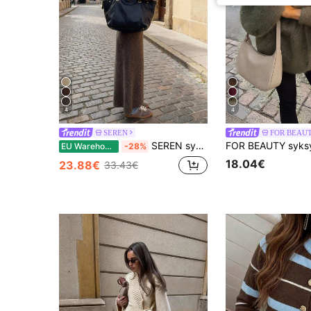
4
4
SEREN
FOR BEAU
SEREN syksy/talvi V-aukkoinen pitkä neuletakki naisille, pehmeä ja minimalistinen, löysä ja monipuolinen, korealainen rento tyyli, sopii päivittäisiin retkiin ja työmatkoihin, naisten syysneuletakki
EU Warehouse
-28%
18.04€
23.88€
33.43€