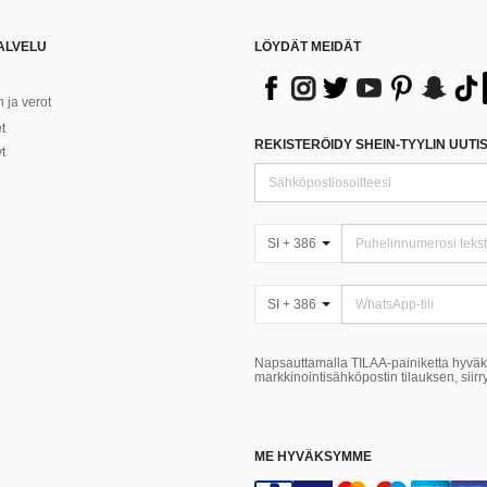
ALVELU
LÖYDÄT MEIDÄT
ja verot
t
REKISTERÖIDY SHEIN-TYYLIN UUTIS
t
SI + 386
SI + 386
Napsauttamalla TILAA-painiketta hyvä
markkinointisähköpostin tilauksen, siir
ME HYVÄKSYMME