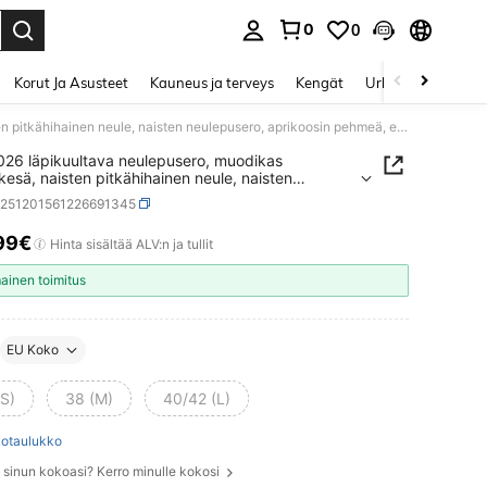
0
0
Enter to select.
Korut Ja Asusteet
Kauneus ja terveys
Kengät
Urheilu & Ulkoilu
Uusi 2026 läpikuultava neulepusero, muodikas kevät/kesä, naisten pitkähihainen neule, naisten neulepusero, aprikoosin pehmeä, esteettinen ja monipuolinen kirjallinen ontto pitkähihainen neuletoppi, pyöreä kaula-aukko ja retro-taiteellinen printtineule
026 läpikuultava neulepusero, muodikas
kesä, naisten pitkähihainen neule, naisten
usero, aprikoosin pehmeä, esteettinen ja
z251201561226691345
olinen kirjallinen ontto pitkähihainen neuletoppi,
 kaula-aukko ja retro-taiteellinen printtineule
99€
ICE AND AVAILABILITY
Hinta sisältää ALV:n ja tullit
mainen toimitus
EU Koko
(S)
38 (M)
40/42 (L)
otaulukko
e sinun kokoasi? Kerro minulle kokosi