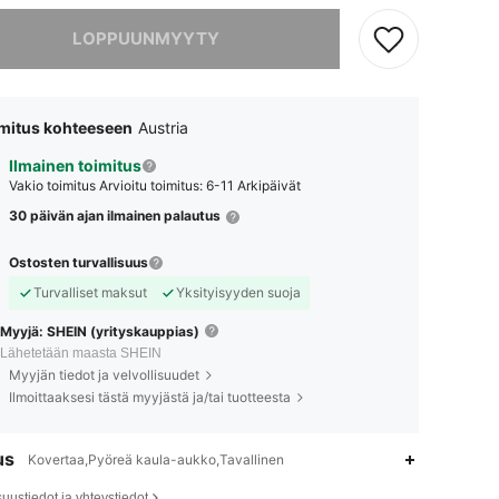
tavasti tuote on loppuunmyyty
LOPPUUNMYYTY
mitus kohteeseen
Austria
Ilmainen toimitus
Vakio toimitus
Arvioitu toimitus: 6-11 Arkipäivät
30 päivän ajan ilmainen palautus
Ostosten turvallisuus
Turvalliset maksut
Yksityisyyden suoja
Myyjä: SHEIN (yrityskauppias)
Lähetetään maasta SHEIN
Myyjän tiedot ja velvollisuudet
Ilmoittaaksesi tästä myyjästä ja/tai tuotteesta
us
Kovertaa,Pyöreä kaula-aukko,Tavallinen
suustiedot ja yhteystiedot