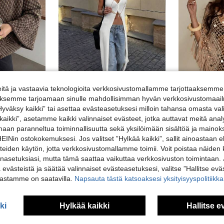
tä ja vastaavia teknologioita verkkosivustomallamme tarjottaaksemme 
4
9
iäksemme tarjoamaan sinulle mahdollisimman hyvän verkkosivustomaailm
”Hyväksy kaikki” tai asettaa evästeasetuksesi milloin tahansa omasta val
HoloChill
#Konsert
Polyesteristä valmistetut naisten neuletakit
 kaikki”, asetamme kaikki valinnaiset evästeet, jotka auttavat meitä an
ACKCER naisten väljä rento pitkähihainen neulekardigaani kääntökauluksella, ruskea, lomalle ja syksyyn
HoloChill naisten rento influencer-tyylinen yksivärinen kevyt neule, syvä V-pääntie, hihaton pitkä neuletakki, kesän 2026 uusi monikäyttöinen ohut päällystakki kerrospukeutumiseen, naisten kesäasuste, lomavaatteet, juhla-asuste, ulkoiluasu, elegantti pitkä neuletakki, rantaloma-asuste, rento asu, World Cup Prom Luxury
EU Warehouse
amaan paranneltua toiminnallisuutta sekä yksilöimään sisältöä ja mainoksi
Polyesteristä valmistetut naisten neuletakit
Polyesteristä valmistetut naisten neuletakit
21.80€
11.49€
15.9
Nin ostokokemuksesi. Jos valitset ”Hylkää kaikki”, sallit ainoastaan
Polyesteristä valmistetut naisten neuletakit
steiden käytön, jotta verkkosivustomallamme toimii. Voit poistaa näiden
nasetuksiasi, mutta tämä saattaa vaikuttaa verkkosivuston toimintaan. 
ä evästeistä ja säätää valinnaiset evästeasetuksesi, valitse ”Hallitse eväs
vastamme on saatavilla.
Napsauta tästä katsoaksesi yksityisyyspolitiik
ki
Hylkää kaikki
Hallitse e