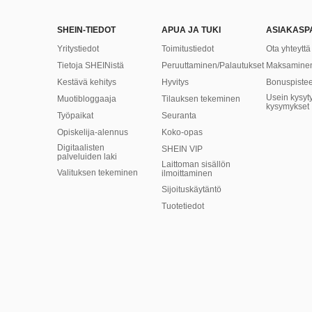
SHEIN-TIEDOT
APUA JA TUKI
ASIAKASP
Yritystiedot
Toimitustiedot
Ota yhteyttä
Tietoja SHEINistä
Peruuttaminen/Palautukset
Maksaminen 
Kestävä kehitys
Hyvitys
Bonuspistee
Usein kysyty
Muotibloggaaja
Tilauksen tekeminen
kysymykset
Työpaikat
Seuranta
Opiskelija-alennus
Koko-opas
Digitaalisten
SHEIN VIP
palveluiden laki
Laittoman sisällön
Valituksen tekeminen
ilmoittaminen
Sijoituskäytäntö
​Tuotetiedot