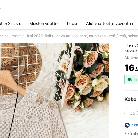
t
and down arrow keys to navigate search Äskettäin haettu and Haku Löytö. Press 
ti & Sisustus
Miesten vaatteet
Lapset
Alusvaatteet ja yövaatteet
en neuletopit
/
Uusi 2
kevät/
neulep
SKU: s
monipu
pyöreä
16
.
PR
Il
Koko
36 
Kok
Eikö ol