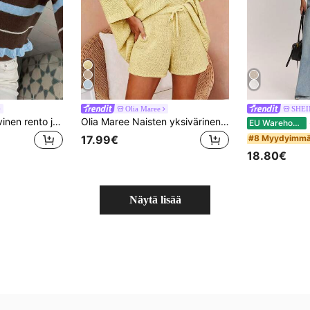
Olia Maree
SHEI
Naisten syksy-/talvinen rento ja elegantti neuletakki, röyhelöreunus, värikäs raidoitus, kontrastinen kaulus, ulkoilu- ja koulunalku-asu
Olia Maree Naisten yksivärinen neule-setti 2 kpl: epäsymmetrinen olkapää, pitkähihainen toppi ja shortsit, rentoon päiväkäyttöön
EU Warehouse
#8 Myydyimmä
17.99€
18.80€
Näytä lisää