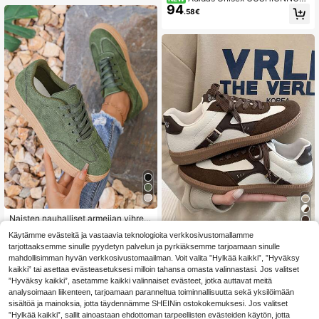
94
juoksukengät matalavartiset LC140
.58€
9
Naisten nauhalliset armeijan vihreät
17
skeittikengät, urheilutyyliset vaellu
5
.50€
Käytämme evästeitä ja vastaavia teknologioita verkkosivustomallamme
skengät, ulkoilukengät, rento lenkk
tarjottaaksemme sinulle pyydetyn palvelun ja pyrkiäksemme tarjoamaan sinulle
Naisten muoti liukumattomat, kestä
arit
19
vät, mukavat ja kevyet urheilukeng
mahdollisimman hyvän verkkosivustomaailman. Voit valita ”Hylkää kaikki”, ”Hyväksy
.19€
ät
kaikki” tai asettaa evästeasetuksesi milloin tahansa omasta valinnastasi. Jos valitset
”Hyväksy kaikki”, asetamme kaikki valinnaiset evästeet, jotka auttavat meitä
analysoimaan liikenteen, tarjoamaan paranneltua toiminnallisuutta sekä yksilöimään
sisältöä ja mainoksia, jotta täydennämme SHEINin ostokokemuksesi. Jos valitset
”Hylkää kaikki”, sallit ainoastaan ehdottoman tarpeellisten evästeiden käytön, jotta