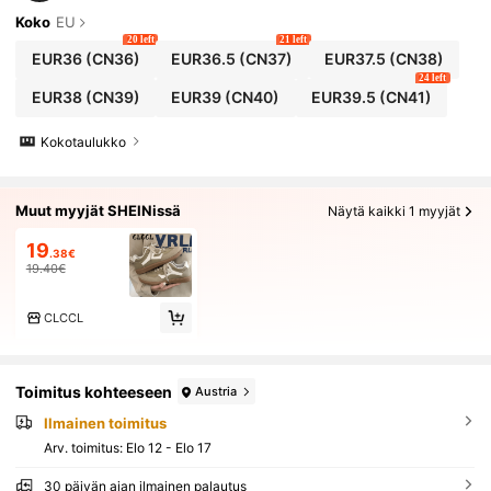
Koko
EU
20 left
21 left
EUR36
(CN36)
EUR36.5
(CN37)
EUR37.5
(CN38)
24 left
EUR38
(CN39)
EUR39
(CN40)
EUR39.5
(CN41)
Kokotaulukko
Muut myyjät SHEINissä
Näytä kaikki 1 myyjät
19
.38€
19.40€
CLCCL
Toimitus kohteeseen
Austria
Ilmainen toimitus
Arv. toimitus:
Elo 12 - Elo 17
30 päivän ajan ilmainen palautus