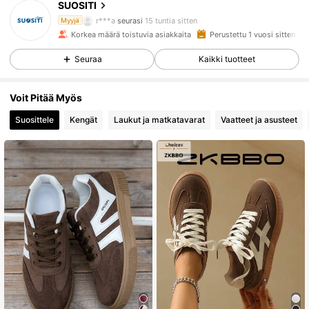
SUOSITI
r***a
seurasi
15 tuntia sitten
Myyjä
Korkea määrä toistuvia asiakkaita
Perustettu 1 vuosi sitten
7.5K Seuraajat
4.85
Seuraa
Kaikki tuotteet
7.5K Seuraajat
4.85
Voit Pitää Myös
Suosittele
Kengät
Laukut ja matkatavarat
Vaatteet ja asusteet
7.5K Seuraajat
4.85
7.5K Seuraajat
4.85
7.5K Seuraajat
4.85
7.5K Seuraajat
4.85