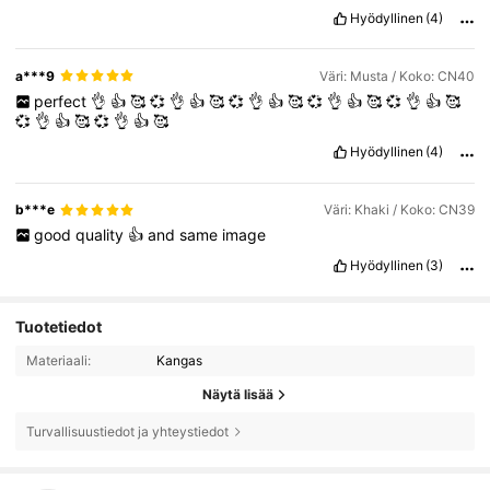
Hyödyllinen
(4)
a***9
Väri: Musta / Koko: CN40
perfect
👌
👍
🥰
💞
👌
👍
🥰
💞
👌
👍
🥰
💞
👌
👍
🥰
💞
👌
👍
🥰
💞
👌
👍
🥰
💞
👌
👍
🥰
Hyödyllinen
(4)
b***e
Väri: Khaki / Koko: CN39
good
quality
👍
and
same
image
Hyödyllinen
(3)
Tuotetiedot
Materiaali:
Kangas
Näytä lisää
Turvallisuustiedot ja yhteystiedot
7.5K Seuraajat
4.85