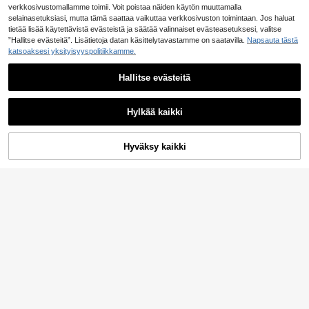
verkkosivustomallamme toimii. Voit poistaa näiden käytön muuttamalla
selainasetuksiasi, mutta tämä saattaa vaikuttaa verkkosivuston toimintaan. Jos haluat
tietää lisää käytettävistä evästeistä ja säätää valinnaiset evästeasetuksesi, valitse
”Hallitse evästeitä”. Lisätietoja datan käsittelytavastamme on saatavilla.
Napsauta tästä
katsoaksesi yksityisyyspolitiikkamme.
Hallitse evästeitä
Hylkää kaikki
30
Hidkat Shoes
Hyväksy kaikki
Lisää ostoskoriin
4
Hidkat Naisten kesäiset rento litteä
20
pehmeäpohjaiset liukumattomat liit
.33€
Naisten litteät kengät, uudet kevät/
osväriset ulkoilukengät, sopivat ke
18
syksy -muotikengät, monipuoliset li
.59€
vääseen ja syksyyn
ukumattomat nauhalliset urheiluken
gät