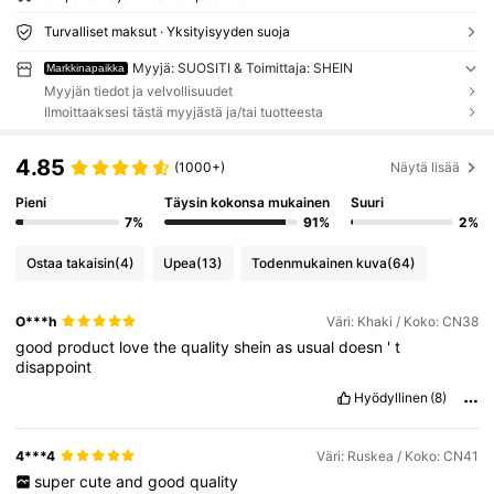
Turvalliset maksut · Yksityisyyden suoja
Myyjä: SUOSITI & Toimittaja: SHEIN
Markkinapaikka
Myyjän tiedot ja velvollisuudet
Ilmoittaaksesi tästä myyjästä ja/tai tuotteesta
4.85
(1000+)
Näytä lisää
Pieni
Täysin kokonsa mukainen
Suuri
7%
91%
2%
Ostaa takaisin
(4)
Upea
(13)
Todenmukainen kuva
(64)
O***h
Väri: Khaki / Koko: CN38
good
product
love
the
quality
shein
as
usual
doesn
'
t
disappoint
Hyödyllinen
(8)
4***4
Väri: Ruskea / Koko: CN41
super
cute
and
good
quality