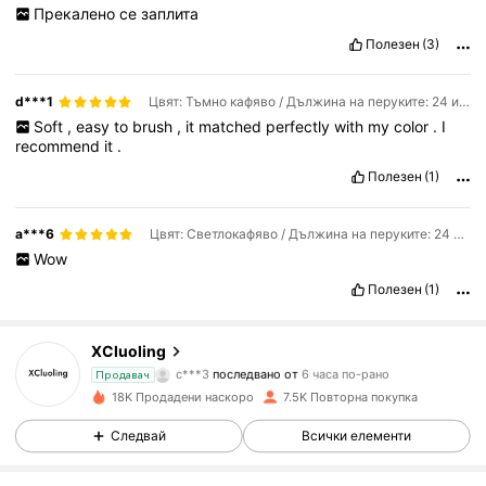
Прекалено
се
заплита
Полезен
(3)
d***1
Цвят: Тъмно кафяво / Дължина на перуките: 24 инча
Soft
,
easy
to
brush
,
it
matched
perfectly
with
my
color
.
I
recommend
it
.
Полезен
(1)
a***6
Цвят: Светлокафяво / Дължина на перуките: 24 инча
Wow
Полезен
(1)
940 Последователи
4.85
XCluoling
c***3
последвано от
6 часа по-рано
Продавач
940 Последователи
4.85
18K Продадени наскоро
7.5K Повторна покупка
940 Последователи
4.85
Следвай
Всички елементи