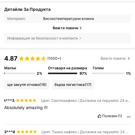
Детайли За Продукта
Материал:
Високотемпературни влакна
Вижте повече
Информация за безопасност и контакти
4.87
(1000+)
Вижте повече
Малък
Отговаря на размера
Голям
2%
97%
1%
ще закупя отново
(16)
бърза логистика
(17)
t***3
Цвят: Светлокафяво / Дължина на перуките: 24 инча
Absolutely
amazing
!!!
Полезен
(1)
3***4
Цвят: Тъмно кафяво / Дължина на перуките: 24 инча