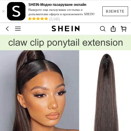
SHEIN-Модно пазаруване онлайн
×
Намерете още ексклузивни отстъпки и
ВЗЕМЕТЕ
допълнителни оферти в приложението SHEIN!
(5,142)