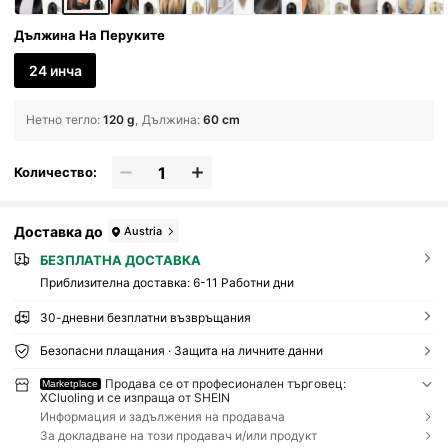
Дължина На Перуките
24 инча
Нетно тегло
:
120 g
Дължина
:
60 cm
Количество:
Доставка до
Austria
БЕЗПЛАТНА ДОСТАВКА
Приблизителна доставка:
6-11 Работни дни
30-дневни безплатни възвръщания
Безопасни плащания · Защита на личните данни
Продава се от професионален търговец:
Marketplace
XCluoling и се изпраща от SHEIN
Информация и задължения на продавача
За докладване на този продавач и/или продукт