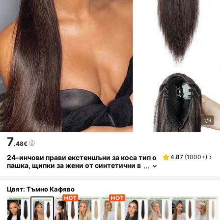
1/9
7
.48€
24-инчови прави екстеншъни за коса тип о
4.87
(
1000+
)
пашка, щипки за жени от синтетични в
лакна, естествена ежедневна употреба
(тъмнокафява)
Цвят: Тъмно Кафяво