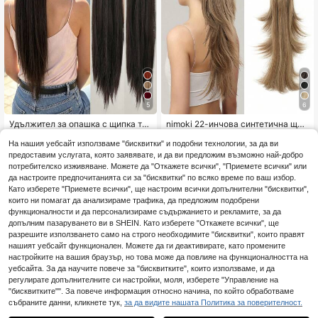
5
6
Удължител за опашка с щипка ти
nimoki 22-инчова синтетична щип
п нокти, дълъг прав, черен и кафя
ка за коса с конска опашка със с
Остава 24
9
.02€
в, 24 инча, от термоустойчиви вл
лоести вълни, естествени топлоу
На нашия уебсайт използваме "бисквитки" и подобни технологии, за да ви
8
акна, clip-in опашка
стойчиви влакна, ягодово рус цв
.91€
предоставим услугата, която заявявате, и да ви предложим възможно най-добро
ят, подходящи за ежедневно носе
потребителско изживяване. Можете да "Откажете всички", "Приемете всички" или
не
да настроите предпочитанията си за "бисквитки" по всяко време по ваш избор.
Като изберете "Приемете всички", ще настроим всички допълнителни "бисквитки",
които ни помагат да анализираме трафика, да предложим подобрени
функционалности и да персонализираме съдържанието и рекламите, за да
допълним пазаруването ви в SHEIN. Като изберете "Откажете всички", ще
разрешите използването само на строго необходимите "бисквитки", които правят
нашият уебсайт функционален. Можете да ги деактивирате, като промените
настройките на вашия браузър, но това може да повлияе на функционалността на
уебсайта. За да научите повече за "бисквитките", които използваме, и да
регулирате допълнителните си настройки, моля, изберете "Управление на
"бисквитките"". За повече информация относно начина, по който обработваме
събраните данни, кликнете тук,
за да видите нашата Политика за поверителност.