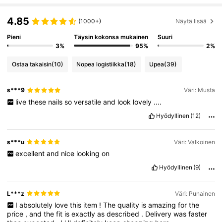
4.85
(1000+)
Näytä lisää
Pieni
Täysin kokonsa mukainen
Suuri
3%
95%
2%
Ostaa takaisin
(10)
Nopea logistiikka
(18)
Upea
(39)
s***9
Väri: Musta
live
these
nails
so
versatile
and
look
lovely
....
Hyödyllinen
(12)
s***u
Väri: Valkoinen
excellent
and
nice
looking
on
Hyödyllinen
(9)
L***z
Väri: Punainen
I
absolutely
love
this
item
!
The
quality
is
amazing
for
the
price
,
and
the
fit
is
exactly
as
described
.
Delivery
was
faster