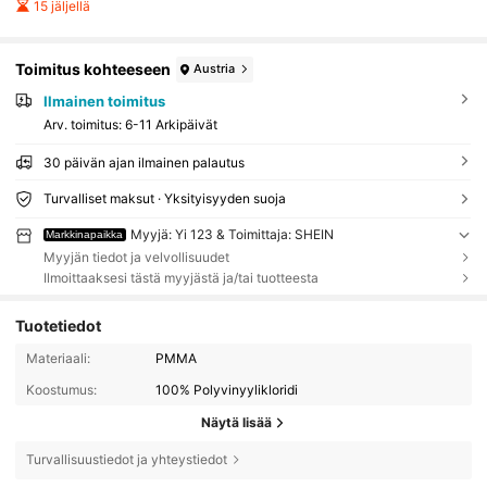
15 jäljellä
Toimitus kohteeseen
Austria
Ilmainen toimitus
Arv. toimitus:
6-11 Arkipäivät
30 päivän ajan ilmainen palautus
Turvalliset maksut · Yksityisyyden suoja
Myyjä: Yi 123 & Toimittaja: SHEIN
Markkinapaikka
Myyjän tiedot ja velvollisuudet
Ilmoittaaksesi tästä myyjästä ja/tai tuotteesta
Tuotetiedot
Materiaali:
PMMA
Koostumus:
100% Polyvinyylikloridi
Näytä lisää
Turvallisuustiedot ja yhteystiedot