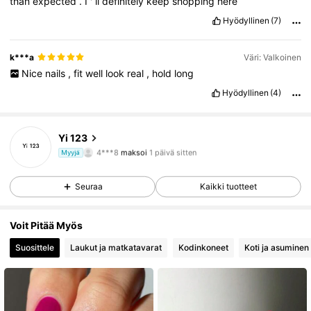
than
expected
.
I
'
ll
definitely
keep
shopping
here
Hyödyllinen
(7)
k***a
Väri: Valkoinen
Nice
nails
,
fit
well
look
real
,
hold
long
Hyödyllinen
(4)
18K Seuraajat
4.84
Yi 123
18K Seuraajat
4.84
4***8
maksoi
1 päivä sitten
Myyjä
k***y
seurasi
1 päivä sitten
Seuraa
Kaikki tuotteet
18K Seuraajat
4.84
Voit Pitää Myös
18K Seuraajat
4.84
Suosittele
Laukut ja matkatavarat
Kodinkoneet
Koti ja asuminen
18K Seuraajat
4.84