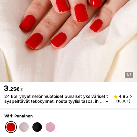
1/8
3
.25€
24 kpl lyhyet neliönmuotoiset punaiset yksiväriset t
4.85
äyspeittävät tekokynnet, nosta tyylisi tasoa, ih
(1000+)
anteellinen lahja jouluun, halloweeniin, kiitospäiv
ään, äitienpäivään ja ystävänpäivään, sopii juhliin, ju
hliin ja treffeille
Väri: Punainen