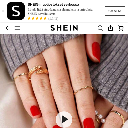
SHEIN-muotiostokset verkossa
×
Löydä lisää ainutlaatuisia alennuksia ja tarjouksia
SAADA
SHEIN-sovelluksesta!
(5,142)