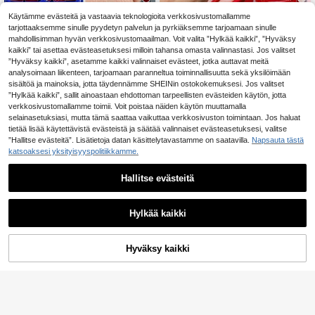
Käytämme evästeitä ja vastaavia teknologioita verkkosivustomallamme
tarjottaaksemme sinulle pyydetyn palvelun ja pyrkiäksemme tarjoamaan sinulle
120 kpl vaalean viininpunaiset pres
120 kpl keskikokoisia mantelinmuot
s-on-kynsitarrat, lyhyt ja keskipitkä
oisia akryylikynsiä, yksivärinen pai
mahdollisimman hyvän verkkosivustomaailman. Voit valita ”Hylkää kaikki”, ”Hyväksy
4
4
.14€
.35€
malli, neliön muotoiset, puettavat, t
nokynsi, nude mantelinvärinen man
kaikki” tai asettaa evästeasetuksesi milloin tahansa omasta valinnastasi. Jos valitset
äyspeittoiset, sormien koristeluun, s
ikyyrisetti, loistava lahja naisille ja t
”Hyväksy kaikki”, asetamme kaikki valinnaiset evästeet, jotka auttavat meitä
opivat toimistoon ja päivittäiseen k
ytöille, kynsienkoristelutarvikkeet
analysoimaan liikenteen, tarjoamaan paranneltua toiminnallisuutta sekä yksilöimään
äyttöön, kynsienhoitotuote
sisältöä ja mainoksia, jotta täydennämme SHEINin ostokokemuksesi. Jos valitset
”Hylkää kaikki”, sallit ainoastaan ehdottoman tarpeellisten evästeiden käytön, jotta
verkkosivustomallamme toimii. Voit poistaa näiden käytön muuttamalla
selainasetuksiasi, mutta tämä saattaa vaikuttaa verkkosivuston toimintaan. Jos haluat
tietää lisää käytettävistä evästeistä ja säätää valinnaiset evästeasetuksesi, valitse
”Hallitse evästeitä”. Lisätietoja datan käsittelytavastamme on saatavilla.
Napsauta tästä
katsoaksesi yksityisyyspolitiikkamme.
Hallitse evästeitä
Hylkää kaikki
Hyväksy kaikki
Lisää ostoskoriin
5
20
300 kpl pitkäkärkisiä yksivärisiä te
24 kpl/setti lyhyet ovaalinmuotoiset
kokynsiä, 10 kpl yksivärisiä tekoky
kiiltävät kynsitarrat punaisessa nud
(1000+)
3
.74€
nsiä, viininpunaiset DIY-kynsitarrat,
esävyssä, macaron-karkkiväriset a
5
kynsienkoristeluun, painettavat tek
kryyliset tekokynnet, sisältää 1 kpl
.03€
5.08€
okynnet, kynsienkoristelutarvikkee
geeliliimaa ja 1 kpl kynsiviilan