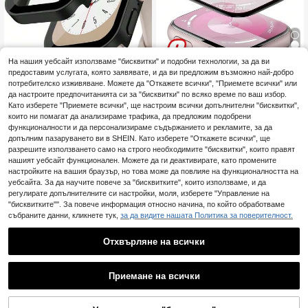
На нашия уебсайт използваме "бисквитки" и подобни технологии, за да ви
4
предоставим услугата, която заявявате, и да ви предложим възможно най-добро
3 бр. керамичен филмов протекто
потребителско изживяване. Можете да "Откажете всички", "Приемете всички" или
р за екран, съвместим с Apple Wa
4
да настроите предпочитанията си за "бисквитки" по всяко време по ваш избор.
1 бр. водоустойчив калъф за спор
.19€
tch 10/11/9 8 7 6 SE 45MM 41MM 4
тен часовник, съвместим с калъф
Като изберете "Приемете всички", ще настроим всички допълнителни "бисквитки",
4
2MM 44MM 40MM 38MM 46mm,
.04€
и за Apple Watch 40/41/42/44/45/
които ни помагат да анализираме трафика, да предложим подобрени
съвместим с Watch Ultra 49MM, н
46/49 мм, квадратен дизайн, водо
функционалности и да персонализираме съдържанието и рекламите, за да
естъклен материал
устойчив, удароустойчив, устойч
допълним пазаруването ви в SHEIN. Като изберете "Откажете всички", ще
ив на надраскване, твърд PC със
разрешите използването само на строго необходимите "бисквитки", които правят
защитно фолио от закалено стъкл
нашият уебсайт функционален. Можете да ги деактивирате, като промените
о, 3-в-1 водоустойчив пръстен. С
настройките на вашия браузър, но това може да повлияе на функционалността на
ъвместим с Apple Watch Ultra/11/1
0/9/8/7/6/5/4/SE. Мъжки и дамски
уебсайта. За да научите повече за "бисквитките", които използваме, и да
спортни и ежедневни калъфи за ч
регулирате допълнителните си настройки, моля, изберете "Управление на
асовник.
"бисквитките"". За повече информация относно начина, по който обработваме
събраните данни, кликнете тук,
за да видите нашата Политика за поверителност.
Отхвърляне на всички
Приемане на всички