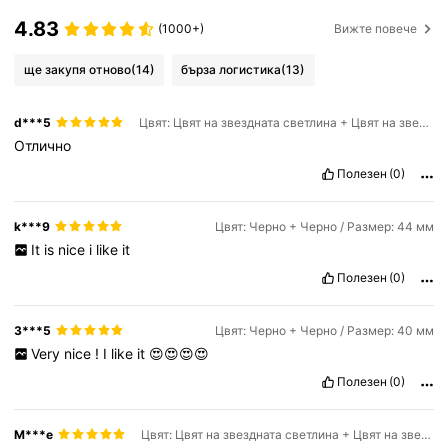
4.83
(1000+)
Вижте повече
ще закупя отново
(14)
бърза логистика
(13)
d***5
Цвят: Цвят на звездната светлина + Цвят на звездната светлина / Размер: 45 мм
Отлично
Полезен
(0)
k***9
Цвят: Черно + Черно / Размер: 44 мм
It
is
nice
i
like
it
Полезен
(0)
3***5
Цвят: Черно + Черно / Размер: 40 мм
Very
nice
!
I
like
it
😍😍😍😍
Полезен
(0)
M***e
Цвят: Цвят на звездната светлина + Цвят на звездната светлина / Размер: 41 мм