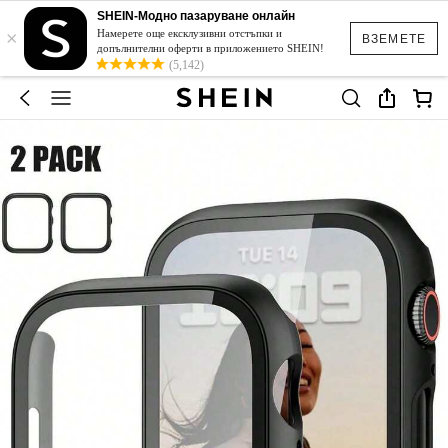
SHEIN-Модно пазаруване онлайн
×
Намерете още ексклузивни отстъпки и
ВЗЕМЕТЕ
допълнителни оферти в приложението SHEIN!
(5,142)