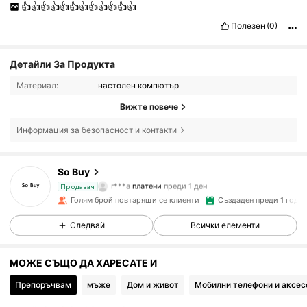
👍👍👍👍👍👍👍👍👍👍👍👍
Полезен
(0)
Детайли За Продукта
Материал:
настолен компютър
Вижте повече
Информация за безопасност и контакти
So Buy
4.6K Последователи
4.87
r***a
платени
преди 1 ден
Продавач
Голям брой повтарящи се клиенти
Създаден преди 1 годи
4.6K Последователи
4.87
Следвай
Всички елементи
МОЖЕ СЪЩО ДА ХАРЕСАТЕ И
4.6K Последователи
4.87
Препоръчвам
мъже
Дом и живот
Мобилни телефони и аксес