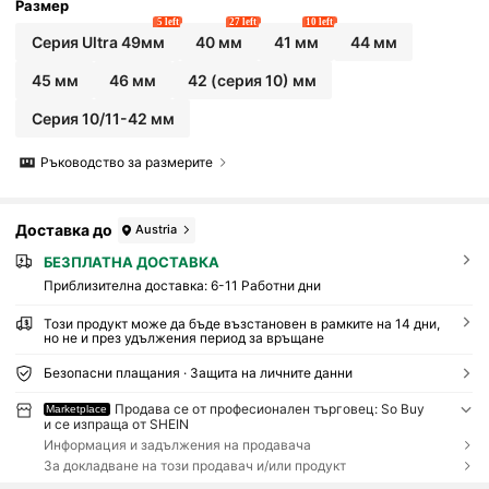
Размер
5 left
27 left
10 left
Серия Ultra 49мм
40 мм
41 мм
44 мм
45 мм
46 мм
42 (серия 10) мм
Серия 10/11-42 мм
Ръководство за размерите
Доставка до
Austria
БЕЗПЛАТНА ДОСТАВКА
Приблизителна доставка:
6-11 Работни дни
Този продукт може да бъде възстановен в рамките на 14 дни,
но не и през удължения период за връщане
Безопасни плащания · Защита на личните данни
Продава се от професионален търговец: So Buy
Marketplace
и се изпраща от SHEIN
Информация и задължения на продавача
За докладване на този продавач и/или продукт