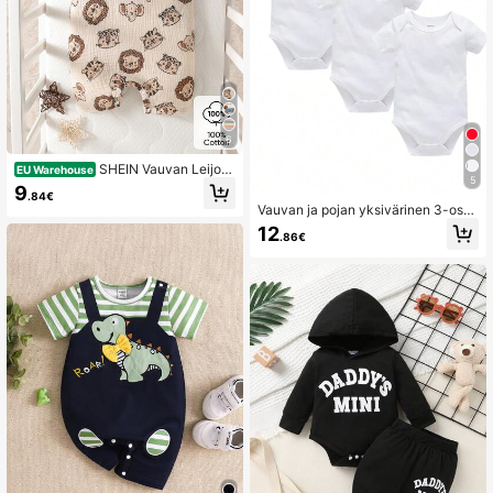
6
SHEIN Vauvan Leijon
EU Warehouse
5
akuvioinen Puolinapillinen Toppi
9
.84€
Vauvan ja pojan yksivärinen 3-osai
nen lyhythihainen bodysetti
12
.86€