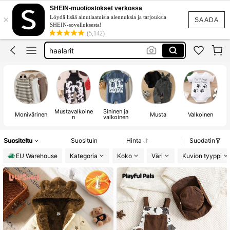
baby
SHEIN-muotiostokset verkossa
×
Löydä lisää ainutlaatuisia alennuksia ja tarjouksia
stich
SAADA
SHEIN-sovelluksesta!
(5,142)
christmas
haalarit
ryhmä hau
baby
Mustavalkoine
Sininen ja
Monivärinen
Musta
Valkoinen
n
valkoinen
Suositeltu
Suosituin
Hinta
Suodatin
EU Warehouse
Kategoria
Koko
Väri
Kuvion tyyppi