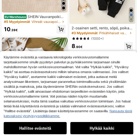
SHEIN Vauvanpoikien
EU Warehouse
söpö dinosauruskirjailu raidallinen 2
#5 Myydyimmät
Vihreät vauvapoikien haalarit
-in-1-haalari, kevät/kesä
2-osainen setti, rento, söpö, poikav
10
.39€
auvan vaatteet, vauvan body, vauv
#3 Myydyimmät
Pitkähihaiset vauvan poikien bodyt
an syys-/talviasu, pehmeä ja muka
(1000+)
va, kirjainkuvioinen huppari ja yksiv
8
ärinen kirjainkuvioinen housut, sopii
.90€
arkeen, lomaan, juhlaan, ulkoiluun
Käytämme evästeitä ja vastaavia teknologioita verkkosivustomallamme
tarjottaaksemme sinulle pyydetyn palvelun ja pyrkiäksemme tarjoamaan sinulle
mahdollisimman hyvän verkkosivustomaailman. Voit valita ”Hylkää kaikki”, ”Hyväksy
kaikki” tai asettaa evästeasetuksesi milloin tahansa omasta valinnastasi. Jos valitset
”Hyväksy kaikki”, asetamme kaikki valinnaiset evästeet, jotka auttavat meitä
analysoimaan liikenteen, tarjoamaan paranneltua toiminnallisuutta sekä yksilöimään
sisältöä ja mainoksia, jotta täydennämme SHEINin ostokokemuksesi. Jos valitset
”Hylkää kaikki”, sallit ainoastaan ehdottoman tarpeellisten evästeiden käytön, jotta
verkkosivustomallamme toimii. Voit poistaa näiden käytön muuttamalla
selainasetuksiasi, mutta tämä saattaa vaikuttaa verkkosivuston toimintaan. Jos haluat
tietää lisää käytettävistä evästeistä ja säätää valinnaiset evästeasetuksesi, valitse
”Hallitse evästeitä”. Lisätietoja datan käsittelytavastamme on saatavilla.
Napsauta tästä
katsoaksesi yksityisyyspolitiikkamme.
1
0
Hallitse evästeitä
Hylkää kaikki
SHEIN 1 kpl vastasynt
EU Warehouse
yneen pojan valkoinen lyhythihaine
#1 Myydyimmät
Napitettavat poikien haalarit