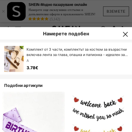
SHEIN-Модно пазаруване онлайн
×
Намерете още ексклузивни отстъпки и
ВЗЕМЕТЕ
допълнителни оферти в приложението SHEIN!
(5,142)
Намерете подобен
Комплект от 3 части, комплектът за костюм за възрастни
включва лента за глава, опашка и папионка - идеален за
употреба на празнични партита, ролеви партита и
А
тематични събития.
3.78€
Подобни артикули