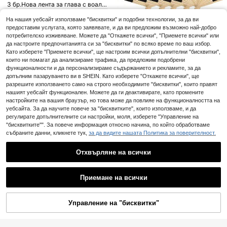
3 бр.Нова лента за глава с воал з
6 бр. ABC 123 мултипликационни
а моминско парти, булчинска сва
3
парти декорации, декор за уличен
.45€
#3 Най-продавани
в Хартия Парти пакети
тба. Булка - задължителна шапка
На нашия уебсайт използваме "бисквитки" и подобни технологии, за да ви
празник, мултипликационен деко
за парти за самотни дами
8
предоставим услугата, която заявявате, и да ви предложим възможно най-добро
р, вдъхновен от кутия с балони с
.03€
2 бр. принадлежности за рожден
потребителско изживяване. Можете да "Откажете всички", "Приемете всички" или
ABC букви, парти "Завръщане в у
ден – корона и лента "Birthday Qu
#3 Най-продавани
в Полиестер Парти пакети
да настроите предпочитанията си за "бисквитки" по всяко време по ваш избор.
чилище", фото реквизит за завър
een", подходящи за подарък за ро
шване и рожден ден, училивени п
Като изберете "Приемете всички", ще настроим всички допълнителни "бисквитки",
3
жден ден и парти принадлежност
.74€
ринадлежности, декор за общежи
които ни помагат да анализираме трафика, да предложим подобрени
и
тие
функционалности и да персонализираме съдържанието и рекламите, за да
1/3/15 бр. комплект елегантен че
рен сгъваем фен, включва етике
допълним пазаруването ви в SHEIN. Като изберете "Откажете всички", ще
Остава 1
ти "Благодаря" и подаръчни торб
разрешите използването само на строго необходимите "бисквитки", които правят
4
ички, сватбен бамбуков ръчен сг
.91€
нашият уебсайт функционален. Можете да ги деактивирате, като промените
ъваем фен, декорация за дамски
настройките на вашия браузър, но това може да повлияе на функционалността на
сватбено парти, бамбуков ръчен
уебсайта. За да научите повече за "бисквитките", които използваме, и да
сгъваем фен за кумица, реквизит
регулирате допълнителните си настройки, моля, изберете "Управление на
за снимки на парти, подарък за к
"бисквитките"". За повече информация относно начина, по който обработваме
умица и сватбена декорация, пер
фектен сватбен подарък, сватбен
събраните данни, кликнете тук,
за да видите нашата Политика за поверителност.
а декорация, подходящ за партит
3 бр. Декорации за първи рожден
а и събития, перфектен летен акс
ден - Банер за столче за хранен
Остава 31
Отхвърляне на всички
есоар, дамски сгъваем фен
е, Шапка за рожден ден, Декорац
3 бр.Нова лента за глава с воал з
11
ии за парти
.22€
Показване на подобни налични артикули
Виж всички
а моминско парти, булчинска сва
3
.45€
тба. Булка - задължителна шапка
Приемане на всички
за парти за самотни дами
Съжаляваме, артикулът е изчерпан.
Парти пакети
Остава 5
Управление на "бисквитки"
ИЗЧЕРПАНИ
3
.93€