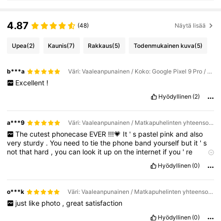
4.87
(48)
Näytä lisää
Upea
(2)
Kaunis
(7)
Rakkaus
(5)
Todenmukainen kuva
(5)
b***a
Väri: Vaaleanpunainen / Koko: Google Pixel 9 Pro / Matkapuhelinten yhteensopivuus: Google
Excellent
!
Hyödyllinen
(2)
a***9
Väri: Vaaleanpunainen / Matkapuhelinten yhteensopivuus: Google / Koko: Google Pixel 8
The
cutest
phonecase
EVER
!!!💗
It
'
s
pastel
pink
and
also
very
sturdy
.
You
need
to
tie
the
phone
band
yourself
but
it
'
s
not
that
hard
,
you
can
look
it
up
on
the
internet
if
you
'
re
struggling
😊
My
friend
got
this
phonecase
too
and
she
Hyödyllinen
(0)
absolutely
LOVES
it
😍
I
definitely
recommend
this
🫶☁️
o***k
Väri: Vaaleanpunainen / Matkapuhelinten yhteensopivuus: Google / Koko: Google Pixel 9 Pro
just
like
photo
,
great
satisfaction
Hyödyllinen
(0)