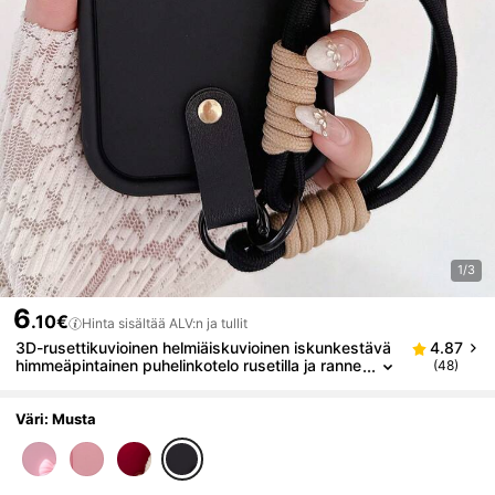
1/3
6
.10€
Hinta sisältää ALV:n ja tullit
3D-rusettikuvioinen helmiäiskuvioinen iskunkestävä
4.87
himmeäpintainen puhelinkotelo rusetilla ja ranne
(48)
hihnalla, joka on suunniteltu yhteensopivaksi 8
Pro 8A 9 Pro XL -puhelimen kanssa ja tarjoaa iskun
vaimennusta ja suojaa
Väri: Musta