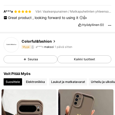
A***a
Väri: Vaaleanpunainen / Matkapuhelinten yhteensopivuus: Google / Koko: Google Pixel 9 Pro
Great
product
,
looking
forward
to
using
it
🙂👍
Hyödyllinen
(0)
54K Seuraajat
4.88
Colorful&fashion
a***n
maksoi
1 päivä sitten
Myyjä
2***d
seurasi
30 minuuttia sitten
54K Seuraajat
4.88
Seuraa
Kaikki tuotteet
54K Seuraajat
4.88
Voit Pitää Myös
Suosittele
Elektroniikka
Laukut ja matkatavarat
Urheilu ja ulkoilu
54K Seuraajat
4.88
54K Seuraajat
4.88