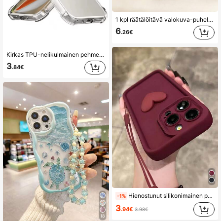
1 kpl räätälöitävä valokuva-puhelinkotelo, kesä/Y2K valokuva/perhe/ystävät/pariskunnan vuosipäivävalokuva, läpinäkyvä puhelinkotelo neljän kulman pudotussuojalla, yhteensopiva 10a/10pro/9pro/9a/8a/8/8pro/7/6, kesäinen puhelinkotelo | Premium-puhelinkotelo | naisten lahja
6
.26€
Kirkas TPU-nelikulmainen pehmeä puhelinkotelo, joka on yhteensopiva Google Pixel 10 9 Pro XL 8 7 6 Pro 9A 8A 7A 6A 5G:n kanssa. Minimalistinen läpinäkyvä suojakuori.
3
.84€
Hienostunut silikonimainen puhelinkotelo, ruskea, punainen, samenvärinen sydämenmuotoinen ontto riipus, yhteensopiva iPhone 16 15 14 13 12 11 -mallien kanssa, valaisee päivittäistä muotia, korkealaatuinen minimalistinen puhdas burgundinpunainen Apple-puhelinkotelo, irrotettavalla burgundinpunaisella sydänkoristeella, välttämätön päivittäiseen työmatkaan, pudotussuojattu puhelinkotelo
-1%
3
.94€
3.98€
18