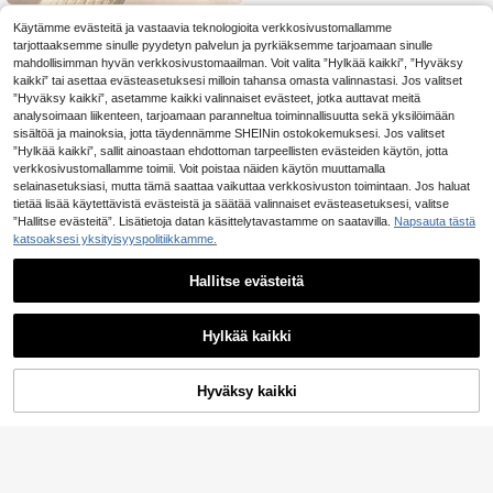
Iskunkestävä merikilpikonnan kermanvärinen teksturoidtu aaltoileva reuna kiiltävä meritähtikilpikonnankuori maalattu putoamisen estävä puhelinkotelo helmirannekorulisävarusteilla, yhteensopiva iPhone 17pro/17air /17/17promax16/11/16pro/16plus/16promax/16e/15Promax/13/14/12/XS/XR/7G/8P:n kanssa, yhteensopiva Galaxy 11/12Pro/12/12X/13Pro/14Pro/15Pro:n kanssa, yhteensopiva 10/9/Note9/12c/Note11pro/Note8Pro jousen kanssa
Käytämme evästeitä ja vastaavia teknologioita verkkosivustomallamme
4
tarjottaaksemme sinulle pyydetyn palvelun ja pyrkiäksemme tarjoamaan sinulle
.98€
mahdollisimman hyvän verkkosivustomaailman. Voit valita ”Hylkää kaikki”, ”Hyväksy
Korkea määrä toistuvia asiakkaita
kaikki” tai asettaa evästeasetuksesi milloin tahansa omasta valinnastasi. Jos valitset
”Hyväksy kaikki”, asetamme kaikki valinnaiset evästeet, jotka auttavat meitä
analysoimaan liikenteen, tarjoamaan paranneltua toiminnallisuutta sekä yksilöimään
sisältöä ja mainoksia, jotta täydennämme SHEINin ostokokemuksesi. Jos valitset
”Hylkää kaikki”, sallit ainoastaan ehdottoman tarpeellisten evästeiden käytön, jotta
verkkosivustomallamme toimii. Voit poistaa näiden käytön muuttamalla
selainasetuksiasi, mutta tämä saattaa vaikuttaa verkkosivuston toimintaan. Jos haluat
tietää lisää käytettävistä evästeistä ja säätää valinnaiset evästeasetuksesi, valitse
”Hallitse evästeitä”. Lisätietoja datan käsittelytavastamme on saatavilla.
Napsauta tästä
katsoaksesi yksityisyyspolitiikkamme.
Hallitse evästeitä
Hylkää kaikki
Ylellinen ruskea leopardikuvioinen ranneke, luova pehmeä puhelinkotelo, sopii Pixel 9 Pro XL 8 7 Pro 8A 7A 5G:lle, muodikas talvirannekkeen suojakotelo
40 jäljellä
6
.22€
Hyväksy kaikki
Lisää ostoskoriin
7
Musta vaaleanpunainen rusettikuvioinen muodikas lasinen suojakuori 1 kpl vaaleanpunainen rusettilasipuhelinkotelo, yhteensopiva 10/9/8/7, Galaxy S24/S25 PLUS/S23 Ultra/A16/A35/A25/A55/S26/S26plus/S26ultra -puhelimien kanssa, perhoskuvio, kestävä suojakuori, jokapäiväiseen käyttöön, kevään merkkipäivälahja, kansainvälinen versio, ei kotimainen versio
5
.24€