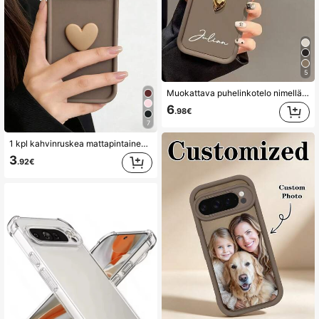
54K Seuraajat
4.88
5
54K Seuraajat
4.88
Muokattava puhelinkotelo nimellä ja 3D kultainen sydänkuvio, yhteensopiva S25, S24, S23, S22, S21, S20 Ultra, 11, 12, 13, 14, 15, 16 Pro Max, silikonikotelo otteella ja iskunkestävyydellä, coquette-estetiikka, personoitu lahja
6
.98€
54K Seuraajat
4.88
7
1 kpl kahvinruskea mattapintainen teko-silikoninen puhelinkotelo 3D-kohokuvioiduilla sydänkoristeilla ja suurella kameran aukolla, iskunkestävä putoamissuoja, erittäin suuri kohotettu kameran ikkuna, minimalistinen ja söpö puhelintarvike naisille ja teineille, sopii päivittäiseen työmatkaan, treffeille ja matkustamiseen, yhteensopiva All Series -puhelinkoteloihin
3
.92€
54K Seuraajat
4.88
54K Seuraajat
4.88
54K Seuraajat
4.88