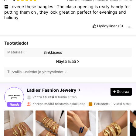
Loveee
these
bangles
!
The
clasp
opening
is
really
handy
for
putting
them
on
,
they
look
great
on
perfect
for
evenings
and
holiday
Hyödyllinen
(3)
Tuotetiedot
Materiaali:
Sinkkiseos
Näytä lisää
Turvallisuustiedot ja yhteystiedot
22K Seuraajat
4.85
Ladies' Fashion Jewelry
Seuraa
V***a
seurasi
8 tuntia sitten
Korkea määrä toistuvia asiakkaita
Perustettu 1 vuosi sitten
22K Seuraajat
4.85
22K Seuraajat
4.85