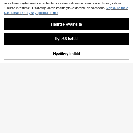
tietää lisää käytettävistä evästeistä ja säätää valinnaiset evästeasetuksesi, valitse
”Hallitse evästeitä”. Lisätietoja datan käsittelytavastamme on saatavilla.
Napsauta tästä
katsoaksesi yksityisyyspolitiikkamme.
Hallitse evästeitä
Hylkää kaikki
Hyväksy kaikki
Lisää ostoskoriin
3-osainen minimalistinen epäsymm
NAIZHU 1/4 kpl minimalistinen euro
etrinen geometrinen metalliranneko
oppalais- ja amerikkalaistyylinen k
5
3
.87€
.75€
rusetti
ultainen geometrinen avoin rannere
ngas, sopii teini-ikäisille ja päivittäi
siin/juhla-asusteisiin