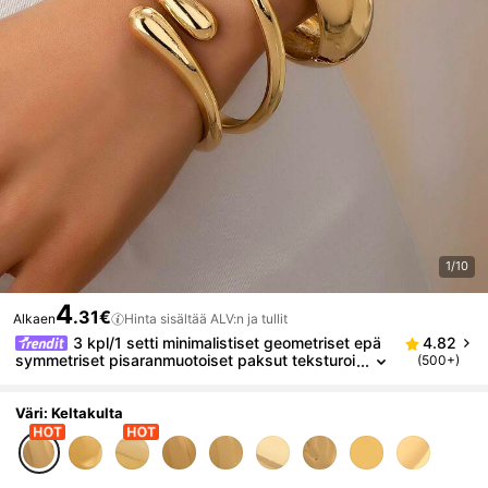
1/10
4
.31€
Alkaen
Hinta sisältää ALV:n ja tullit
3 kpl/1 setti minimalistiset geometriset epä
4.82
symmetriset pisaranmuotoiset paksut teksturoi
(500+)
dut kultasävyiset rannerenkaat
Väri: Keltakulta