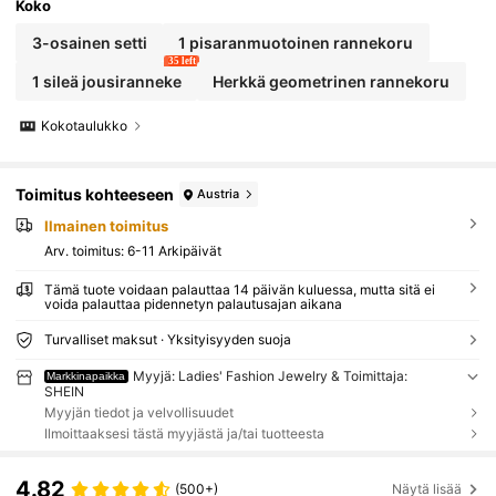
Koko
3-osainen setti
1 pisaranmuotoinen rannekoru
35 left
1 sileä jousiranneke
Herkkä geometrinen rannekoru
Kokotaulukko
Toimitus kohteeseen
Austria
Ilmainen toimitus
Arv. toimitus:
6-11 Arkipäivät
Tämä tuote voidaan palauttaa 14 päivän kuluessa, mutta sitä ei
voida palauttaa pidennetyn palautusajan aikana
Turvalliset maksut · Yksityisyyden suoja
Myyjä: Ladies' Fashion Jewelry & Toimittaja:
Markkinapaikka
SHEIN
Myyjän tiedot ja velvollisuudet
Ilmoittaaksesi tästä myyjästä ja/tai tuotteesta
4.82
(500+)
Näytä lisää