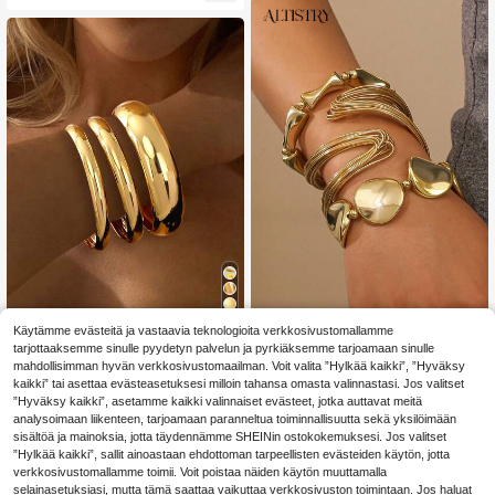
uja päivittäiseen juhlaan, koruja, jou
lulahjoja
4
Altistry
Käytämme evästeitä ja vastaavia teknologioita verkkosivustomallamme
3 kpl setti vintage-tyylisiä liioiteltuj
tarjottaaksemme sinulle pyydetyn palvelun ja pyrkiäksemme tarjoamaan sinulle
Altistry 3 kpl muodikas epäsymmetr
a minimalistisia paksuja ympyrämet
inen rannekoru- ja banglesetti naisil
mahdollisimman hyvän verkkosivustomaailman. Voit valita ”Hylkää kaikki”, ”Hyväksy
5
5
.51€
.73€
allirannekkeita, elegantteja ja muod
le, sopii päivittäiseen käyttöön, juhli
kaikki” tai asettaa evästeasetuksesi milloin tahansa omasta valinnastasi. Jos valitset
ikkaita, sopivia lomaan, juhliin, treff
in ja lahjaksi, korut (2 rannekorua m
”Hyväksy kaikki”, asetamme kaikki valinnaiset evästeet, jotka auttavat meitä
eille, lahjaksi ja jokapäiväiseen käy
uovimateriaalia), lahja hänelle
analysoimaan liikenteen, tarjoamaan paranneltua toiminnallisuutta sekä yksilöimään
ttöön
sisältöä ja mainoksia, jotta täydennämme SHEINin ostokokemuksesi. Jos valitset
”Hylkää kaikki”, sallit ainoastaan ehdottoman tarpeellisten evästeiden käytön, jotta
verkkosivustomallamme toimii. Voit poistaa näiden käytön muuttamalla
selainasetuksiasi, mutta tämä saattaa vaikuttaa verkkosivuston toimintaan. Jos haluat