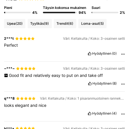
Pieni
Täysin kokonsa mukainen
Suuri
4%
94%
2%
Upea
(20)
Tyylikäs
(9)
Trendit
(6)
Loma-asut
(5)
2***t
Väri: Keltakulta / Koko: 3-osainen setti
Perfect
Hyödyllinen
(0)
~***~
Väri: Keltakulta / Koko: 3-osainen setti
Good
fit
and
relatively
easy
to
put
on
and
take
off
Hyödyllinen
(8)
q***8
Väri: Keltakulta / Koko: 1 pisaranmuotoinen rannekoru
looks
elegant
and
nice
Hyödyllinen
(4)
h***a
Väri: Keltakulta / Koko: 3-osainen setti