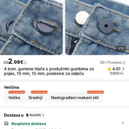
1/15
2
.98€
Od
50+ Prodano
4 kom. gumene hlače s produžnim gumbima za
4.81
pojas, 10 mm, 15 mm, podesive za odjeću
(1000+)
Veličina
13 preostalo
15 preostalo
10 preostalo
Veliko
Srednji
Nadograđeni mekani stil
Dostava u
Austria
Besplatna dostava