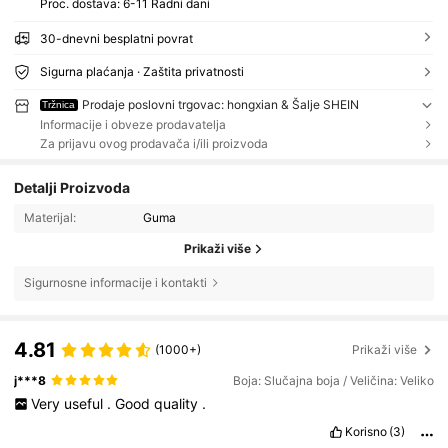
Proc. dostava:
6-11 Radni dani
30-dnevni besplatni povrat
Sigurna plaćanja · Zaštita privatnosti
Prodaje poslovni trgovac: hongxian & Šalje SHEIN
Tržnica
Informacije i obveze prodavatelja
Za prijavu ovog prodavača i/ili proizvoda
Detalji Proizvoda
Materijal:
Guma
Prikaži više
Sigurnosne informacije i kontakti
4.81
(1000+)
Prikaži više
j***8
Boja: Slučajna boja / Veličina: Veliko
Very
useful
.
Good
quality
.
Korisno
(3)