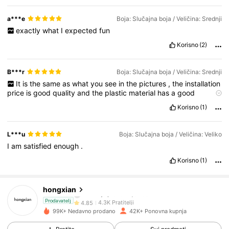
a***e
Boja: Slučajna boja / Veličina: Srednji
exactly
what
I
expected
fun
Korisno
(2)
B***r
Boja: Slučajna boja / Veličina: Srednji
It
is
the
same
as
what
you
see
in
the
pictures
,
the
installation
price
is
good
quality
and
the
plastic
material
has
a
good
installation
.
I
am
satisfied
with
the
order
of
this
product
.
Korisno
(1)
L***u
Boja: Slučajna boja / Veličina: Veliko
I
am
satisfied
enough
.
4.3K Pratitelji
4.85
Korisno
(1)
4.3K Pratitelji
4.85
hongxian
4.3K Pratitelji
4.85
Prodavatelj
99K+ Nedavno prodano
42K+ Ponovna kupnja
4.3K Pratitelji
4.85