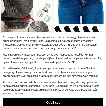
Na našoj web-stranici upotrebljavamo kolačiće i slične tehnologije kako bismo vam
pružili uslugu koju ste zatražili te nastojali omogućiti najbolje moguće korisničko
iskustvo na web-stranici. Možete odabrati „Odbij sve”, „Prihvati sve” ili u bilo kojem
trenutku prema vlastitom izboru postaviti svoje postavke kolačića.
2/4/6/10/20/30 kom nevidljivih kop
1/3/10/20 kom. elastična podesiva
Ako odaberete „Prihvati sve”, postavit ćemo sve neobavezne kolačiće, koji nam
2
2
či za nogavice, koriste se za skraći
kopča za proširenje struka, produže
.98€
.22€
-20%
2.78€
pomažu analizirati promet, ponuditi poboljšanu funkcionalnost te personalizirati sadržaj i
vanje nogavica, sprječavaju povlač
tak struka za trudničke hlače, kopč
enje, skriveni bešavni uređaj za zat
a za labave hlače, unisex
oglase kako bismo upotpunili vaše iskustvo kupovine na SHEIN-u.
varanje nogavica, sprječavaju povl
Ako odaberete „Odbij sve”, dopuštate upotrebu samo strogo nužnih kolačića koji
ačenje hlača po podu, pogodne za t
raperice i hlače, vodootporne, prijen
omogućuju funkcioniranje naše web-stranice. Ove kolačiće možete onemogućiti
osne, izdržljive
promjenom postavki preglednika, ali to može utjecati na funkcioniranje web-stranice.
Ako želite saznati više o kolačićima koje upotrebljavamo i prilagoditi svoje postavke
neobaveznih kolačića, odaberite „Upravljanje kolačićima”. Za više informacija o tome
kako obrađujemo podatke koje prikupljamo, kliknite ovdje kako biste pogledali našu
Politiku privatnosti.
Odbij sve