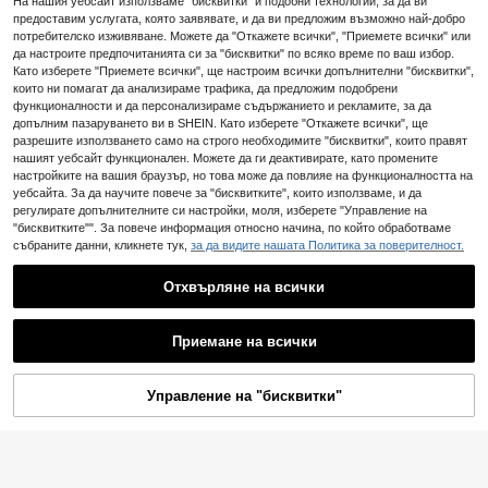
На нашия уебсайт използваме "бисквитки" и подобни технологии, за да ви
предоставим услугата, която заявявате, и да ви предложим възможно най-добро
1 бр. креативен калъф за моливи в
5
ъв формата на сърце от пластма
потребителско изживяване. Можете да "Откажете всички", "Приемете всички" или
.97€
са, идеален подарък от канцелар
да настроите предпочитанията си за "бисквитки" по всяко време по ваш избор.
Сладък голям органайзер за хим
ски материали за ученици, с двой
4
икалки с голям капацитет и лице
Като изберете "Приемете всички", ще настроим всички допълнителни "бисквитки",
.58€
на употреба: за организиране на
в стил карикатура – издръжлив н
които ни помагат да анализираме трафика, да предложим подобрени
училищни принадлежности и като
астолен органайзер, подходящ за
функционалности и да персонализираме съдържанието и рекламите, за да
сладка декорация за бюро, издръ
химикалки, маркери и офис консу
допълним пазаруването ви в SHEIN. Като изберете "Откажете всички", ще
жлив контейнер за офис консумат
мативи, преносим дизайн, подход
разрешите използването само на строго необходимите "бисквитки", които правят
иви, перфектен романтичен подар
ящ за студенти и офис употреба,
ък за Свети Валентин, особено по
нашият уебсайт функционален. Можете да ги деактивирате, като промените
син и розов, с игриво щастливо л
дходящ за сезона на завръщане в
настройките на вашия браузър, но това може да повлияе на функционалността на
ице, офис консумативи и аксесоа
училище, практически и украсява
ри, настолни аксесоари, калъф за
уебсайта. За да научите повече за "бисквитките", които използваме, и да
щ бюрото в класната стая
моливи, подарък за учители
регулирате допълнителните си настройки, моля, изберете "Управление на
"бисквитките"". За повече информация относно начина, по който обработваме
събраните данни, кликнете тук,
за да видите нашата Политика за поверителност.
Отхвърляне на всички
1 бр. сладко и забавно настолно п
4
енкало за химикалки във форма н
Приемане на всички
.22€
-17%
5.10€
а надникнато колбасче, минимал
истичен ретро офис органайзер з
а химикалки с голям капацитет, и
Управление на "бисквитки"
ДОБАВИ В КОЛИЧКАТА
зисква самостоятелно сглобяван
е, перфектен подарък за съхране
ние на канцеларски материали у
1 бр. магнитен държач за химика
дома или за учебни пособия
лки, кутия-органайзер, за стенен
#2 Най-продавани
в АБС Кутии за съхранение на канцеларски материали
монтаж на черна дъска, обратно
5
.35€
на училище