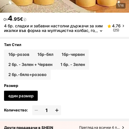
1/16
4
.95€
От
4 бр. сладки и забавни настолни държачи за хим
4.76
икалки във форма на мултицистна колбас, го
(25)
лям капацитет, преносими, за самостоятелн
о сглобяване, идеални за офис, страхотен подар
ък за организиране на канцеларски материали и
Тип Стил
ли учебни пособия за училище
1бр-розов
1бр-бял
1бр-червен
2 бр. - Зелен + Червен
1 бр. - Зелен
2 бр.-бяло+розово
Размер
един размер
Количество:
Други продавачи в SHEIN
Преглед на всички 4 продавачи