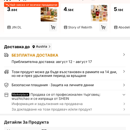
Най-ниско от всички продавачи
3
4
5
.88€
.58€
.18€
JIN DL
Story of Rebirth
Abodel
Доставка до
Austria
БЕЗПЛАТНА ДОСТАВКА
Приблизителна доставка:
август 12 - август 17
Този продукт може да бъде възстановен в рамките на 14 дни,
но не и през удължения период за връщане
Безопасни плащания · Защита на личните данни
Продава се от професионален търговец:
Marketplace
wuzhichao и се изпраща от SHEIN
Информация и задължения на продавача
За докладване на този продавач и/или продукт
Детайли За Продукта