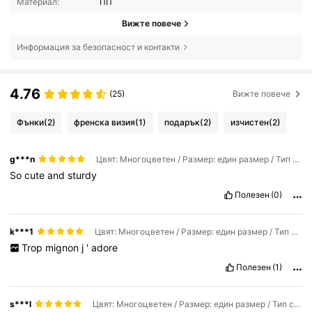
Материал:
ПП
Вижте повече
Информация за безопасност и контакти
4.76
(25)
Вижте повече
Фънки
(2)
френска визия
(1)
подарък
(2)
изчистен
(2)
g***n
Цвят: Многоцветен / Размер: един размер / Тип стил: 1бр-зелен
So
cute
and
sturdy
Полезен
(0)
k***1
Цвят: Многоцветен / Размер: един размер / Тип стил: 1бр-зелен
Trop
mignon
j
'
adore
Полезен
(1)
s***l
Цвят: Многоцветен / Размер: един размер / Тип стил: 4 бр. - Розово + Червено + Зелено + Бяло