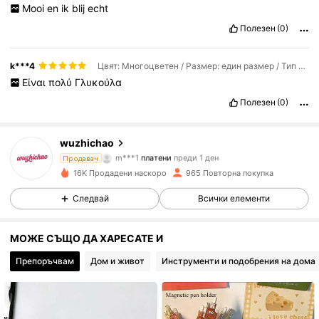
Mooi
en
ik
blij
echt
Полезен
(0)
k***4
Цвят: Многоцветен / Размер: един размер / Тип стил: 1бр-розов
Είναι
πολύ
Γλυκούλα
Полезен
(0)
wuzhichao
498 Последователи
4.87
m***1
платени
преди 1 ден
Продавач
16K Продадени наскоро
965 Повторна покупка
498 Последователи
4.87
Следвай
Всички елементи
498 Последователи
4.87
МОЖЕ СЪЩО ДА ХАРЕСАТЕ И
498 Последователи
4.87
Препоръчвам
Дом и живот
Инструменти и подобрения на дома
498 Последователи
4.87