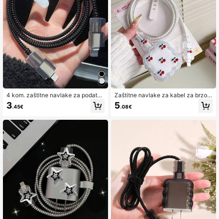
noj površini, sprječava trošenje i ošt
6.9K Pratitelji
ećenje
4.92
4 kom. zaštitne navlake za podatko
Zaštitne navlake za kabel za brzo p
vni kabel od 1,5 m, zaštitne navlake
unjenje od trešnje, 5 komada, smole
3
5
.45€
.08€
za kabel za punjenje otporne na lo
i stila trešnje, kompatibilne s Apple
mljenje, kompatibilne s 20W kabelo
punjačem od 40 W, kompatibilne s i
m za brzo punjenje kompatibilnim s
Phoneom 17/17 Pro Max, organizat
iPhoneom, crna zaštita za punjač
or za brzo punjenje od 40 W, poklon
za Dan žena