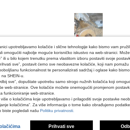
nici upotrebljavamo kolačiće i slične tehnologije kako bismo vam pružil
Korisno (0)
ojali omogućiti najbolje moguće korisničko iskustvo na web-stranici. Može
e” ili u bilo kojem trenutku prema vlastitom izboru postaviti svoje postav
ihvati sve”, postavit ćemo sve neobavezne kolačiće, koji nam pomažu a
Recenzija
poboljšanu funkcionalnost te personalizirati sadržaj i oglase kako bismo
e na SHEIN-u.
dbij sve”, dopuštate upotrebu samo strogo nužnih kolačića koji omogu
aše web-stranice. Ove kolačiće možete onemogućiti promjenom postavki 
na funkcioniranje web-stranice.
i više o kolačićima koje upotrebljavamo i prilagoditi svoje postavke neo
janje kolačićima”. Za više informacija o tome kako obrađujemo podatke
ko biste pogledali našu
Politiku privatnosti.
kolačićima
Prihvati sve
Odbi