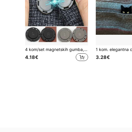
4 kom/set magnetskih gumba, skriveni druker, stezaljka za gumbe, pribor za šivanje odjeće
4.18€
3.28€