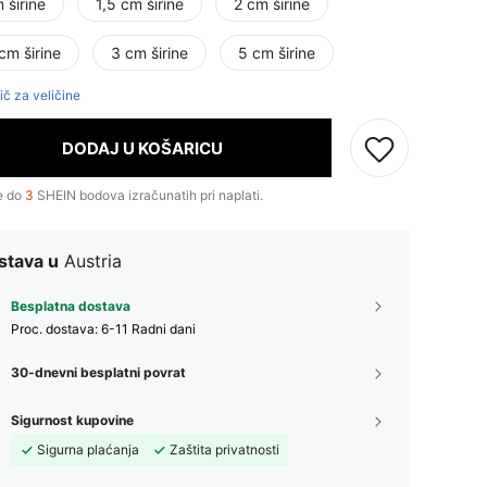
 širine
1,5 cm širine
2 cm širine
cm širine
3 cm širine
5 cm širine
ič za veličine
DODAJ U KOŠARICU
e do
3
SHEIN bodova izračunatih pri naplati.
stava u
Austria
Besplatna dostava
Proc. dostava:
6-11 Radni dani
30-dnevni besplatni povrat
Sigurnost kupovine
Sigurna plaćanja
Zaštita privatnosti