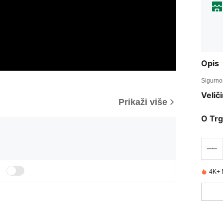
Opis
Sigurnos
Veliči
Prikaži više
O Trg
4K+ 