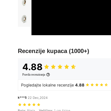
Recenzije kupaca
(1000+)
4.88
Pravila recenziranja
Pogledajte lokalne recenzije
4.88
k***5
22 Dec,2024
Boja: Bijela, Veličina: 1 cm širine
Boja:
Bijela
Veličina:
1 cm širine