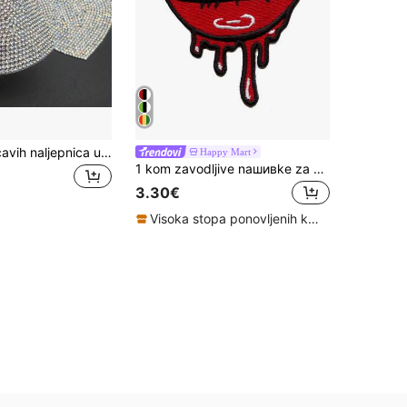
1 kom svjetlucavih naljepnica u obliku srca s cirkonima, aplikacija, naljepnice za peglu za odjeću, kape, torbe, ukras za Valentinovo, ljeto, školu
Happy Mart
1 kom zavodljive naшивke za usne, senzualna izvezena značka s crvenim jezikom, vezena naшивka od poliesterskog tekstila "uradi sam", odjeća za sva godišnja doba, dodaci, obuća, ukras za šešire
3.30€
Visoka stopa ponovljenih kupaca