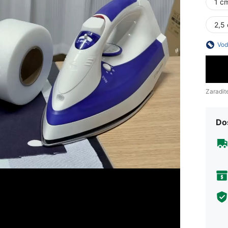
1 cm
2,5 
Vod
Zaradit
Do