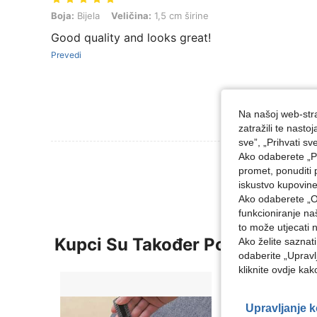
Boja: Bijela, Veličina: 1,5 cm širine
Boja:
Bijela
Veličina:
1,5 cm širine
Good quality and looks great!
Prevedi
Na našoj web-stra
zatražili te nast
sve”, „Prihvati sv
Ako odaberete „Pr
Pogledaj Više 
promet, ponuditi 
iskustvo kupovin
Ako odaberete „O
funkcioniranje n
to može utjecati 
Kupci Su Također Pogledali
Ako želite saznat
odaberite „Upravl
kliknite ovdje ka
Upravljanje 