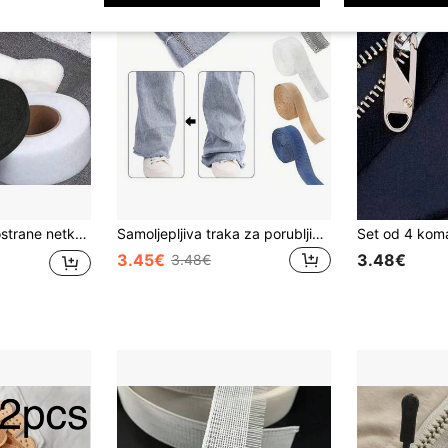
ove "uradi sam", periva, svestrana upotreba, praktična, nije potrebno šivanje, bijela i crna (1,5/2/2,5/3 cm)
Samoljepljiva traka za porubljivanje hlača za podešavanje duljine, S hlače Hlače Odjeća DIY Pribor za šivanje Ljeto, škola
3.45€
3.48€
3.48€