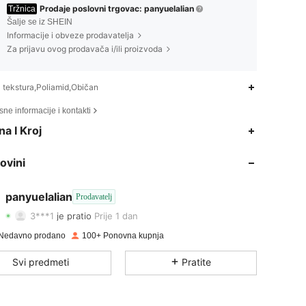
Prodaje poslovni trgovac: panyuelalian
Tržnica
Šalje se iz SHEIN
Informacije i obveze prodavatelja
Za prijavu ovog prodavača i/ili proizvoda
tekstura,Poliamid,Običan
ne informacije i kontakti
na I Kroj
4.89
2
78
ovini
4.89
2
78
4.89
2
78
panyuelalian
Prodavatelj
3***1
je pratio
Prije 1 dan
4.89
2
78
Nedavno prodano
100+ Ponovna kupnja
4.89
2
78
Svi predmeti
Pratite
4.89
2
78