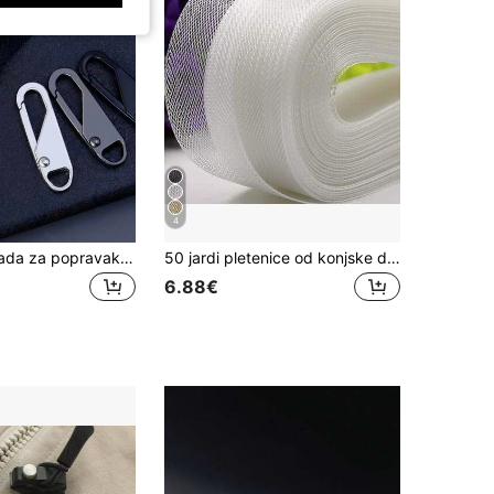
4
Set od 4 komada za popravak patentnih zatvarača - Brzo popravite oštećene patentne zatvarače na prtljazi, torbama i još mnogo toga, ljeto, škola
50 jardi pletenice od konjske dlake, oko 5 cm (oko 5 cm), poliesterske kosti za šivanje, pribor za vjenčanice, kruta mreža za latino plesove, podstava ruba podsuknji, dostupno u crnoj, bijeloj i prozirnoj boji za ljeto, školu
6.88€