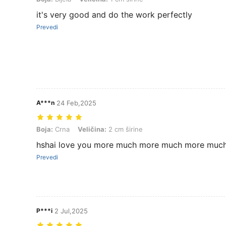
it's very good and do the work perfectly
Prevedi
A***n
24 Feb,2025
Boja: Crna, Veličina: 2 cm širine
Boja:
Crna
Veličina:
2 cm širine
hshai love you more much more much more muc
Prevedi
P***i
2 Jul,2025