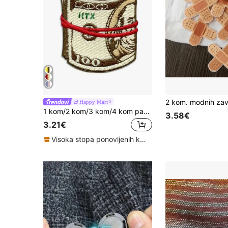
Happy Mart
1 kom/2 kom/3 kom/4 kom paket vezenih samoljepljivih zakrpa s uzorkom novca u hip-hop stilu
3.58€
3.21€
Visoka stopa ponovljenih kupaca