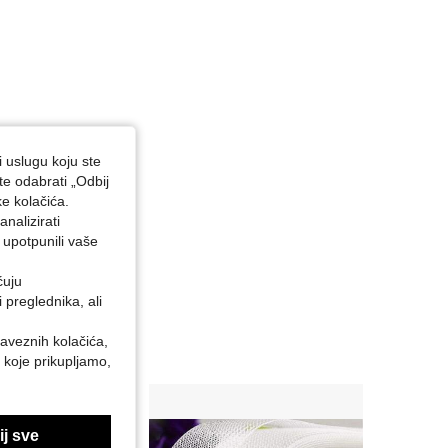
i uslugu koju ste
te odabrati „Odbij
ke kolačića.
nalizirati
 upotpunili vaše
ćuju
preglednika, ali
baveznih kolačića,
 koje prikupljamo,
j sve