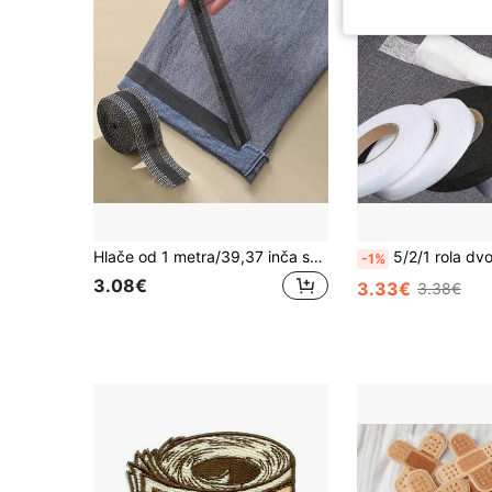
Hlače od 1 metra/39,37 inča sa skraćenim rubovima, samoljepljiva traka, nogavice hlača sa skraćenim rubovima, ljepljiva traka, rub, glačalo za hlače, podešavanje duljine odjeće za ljeto, školu
5/2/1 rola dvostrane netkane ljepljive trake, samoljepljiva za odjeću, kape, rukotvorine, rubove zavjesa, idealna za šivanje i rub
-1%
3.08€
3.33€
3.38€