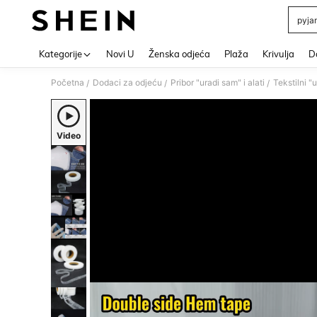
pyja
Use up 
Kategorije
Novi U
Ženska odjeća
Plaža
Krivulja
Do
Početna
Dodaci za odjeću
Pribor "uradi sam" i alati
Tekstilni "u
/
/
/
Video