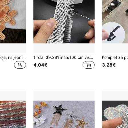
2 kom. modnih zavoja, naljepnica "uradi sam", aplikacija za vez, pegla na termo naljepnice za jakne, naljepnice za prišivanje za odjeću, ruksake, majice, ljeto, školu
1 rola, 39.381 inča/100 cm visokokvalitetna gusta i kruta traka od konjske dlake – gaze, šifon, svilena tkanina za rubove i postavu, višekratni dodatak za potporu repa, prikladna za DIY vjenčanice, suknje, kombinezone i ljetnu školsku odjeću
4.04€
3.28€