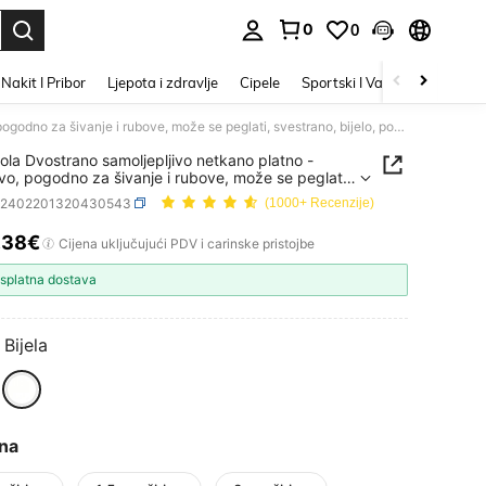
0
0
 otkrivanje. Press Enter to select.
Nakit I Pribor
Ljepota i zdravlje
Cipele
Sportski I Vanjski
Početna
64 m/rola Dvostrano samoljepljivo netkano platno - izdržljivo, pogodno za šivanje i rubove, može se peglati, svestrano, bijelo, pogodno za ljeto, školu
ola Dvostrano samoljepljivo netkano platno -
jivo, pogodno za šivanje i rubove, može se peglati,
ano, bijelo, pogodno za ljeto, školu
c2402201320430543
(1000+ Recenzije)
.38€
ICE AND AVAILABILITY
Cijena uključujući PDV i carinske pristojbe
splatna dostava
Bijela
ina