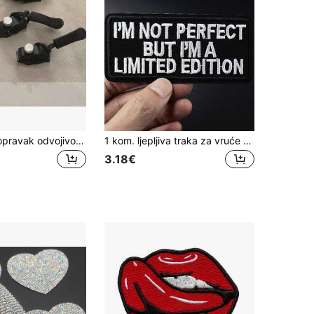
Komplet za popravak odvojivog patentnog zatvarača, zamjena glave patentnog zatvarača za jakne, torbe, odjeću, obuću, kućnu upotrebu bez alata za ljeto, školu
1 kom. ljepljiva traka za vruće taljenje u obliku slova, ljetna, školska
3.18€