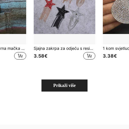
1 kom. elegantna crna mačka emajlirana broš za muškarce i žene, crtana životinjska igla za rever, modni dodatak, poklon za ljeto, školu
Sjajna zakrpa za odjeću s resicama i petokrakom zvijezdom, aplikacija za peglanje s ljepljivom podlogom, DIY dodatak za odjeću, ljeto, škola
3.58€
3.38€
Prikaži više