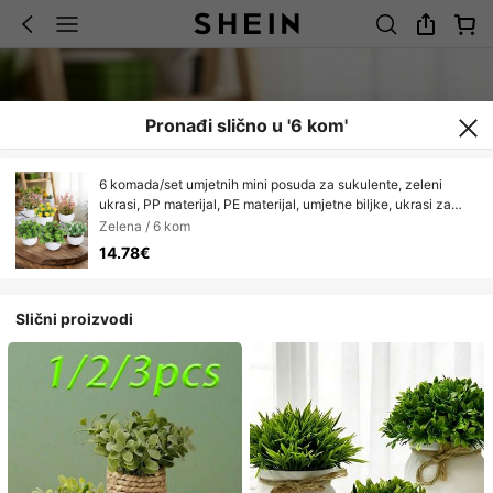
Pronađi slično u '6 kom'
6 komada/set umjetnih mini posuda za sukulente, zeleni
ukrasi, PP materijal, PE materijal, umjetne biljke, ukrasi za
stol, tvornički prilagođeni, ukrasi za školski dom i ured, ukrasi
Zelena / 6 kom
za vanjske zabave, blagdane, rođendanske zabave
14.78€
Slični proizvodi