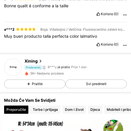
Bonne
qualit
é
conforme
a
la
taille
Korisno
(0)
a***2
Boja: Višebojno / Veličina: Fluorescentno zeleni kod za odrasle
Muy
buen
producto
talla
perfecta
color
lalmativo
Korisno
(0)
90 Pratitelji
4.79
Xining
B***y
je pratio
Prije 1 dan
Prodavatelj
90 Pratitelji
4.79
3K+ Nedavno prodano
90 Pratitelji
4.79
Pratite
Svi predmeti
90 Pratitelji
4.79
90 Pratitelji
4.79
Možda Će Vam Se Svidjeti
90 Pratitelji
4.79
Preporučite
Torbe i prtljaga
Dom i život
Djeca
Mobiteli i prib
90 Pratitelji
4.79
90 Pratitelji
4.79