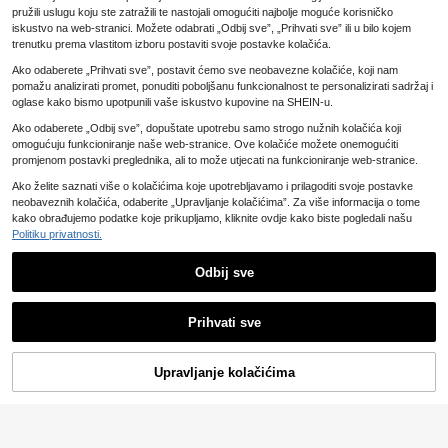
6
unaprijemotanih konusa za motanj
.10€
pružili uslugu koju ste zatražili te nastojali omogućiti najbolje moguće korisničko
e, 1-1/4 inča ultra tanki konusi za m
iskustvo na web-stranici. Možete odabrati „Odbij sve”, „Prihvati sve” ili u bilo kojem
otanje s polagim sagorijevanjem s fi
lter-vrhovima/glavama za motanje,
trenutku prema vlastitom izboru postaviti svoje postavke kolačića.
u obliku trube, prikladno kao poklon
1 kom. velika sklopiva putna torba z
Ako odaberete „Prihvati sve”, postavit ćemo sve neobavezne kolačiće, koji nam
25
za blagdone, Valentinovo i Očev da
a pohranu, izdržljivi najlonski materi
.65€
n, pribor za pušenje
pomažu analizirati promet, ponuditi poboljšanu funkcionalnost te personalizirati sadržaj i
jal, crna, multifunkcionalna i prijeno
sna, s kotačićima, prikladna za puto
oglase kako bismo upotpunili vaše iskustvo kupovine na SHEIN-u.
vanja na otvorenom, zadovoljava z
Ako odaberete „Odbij sve”, dopuštate upotrebu samo strogo nužnih kolačića koji
ahtjeve za ručnim prtljagom u kabin
i aviona
omogućuju funkcioniranje naše web-stranice. Ove kolačiće možete onemogućiti
promjenom postavki preglednika, ali to može utjecati na funkcioniranje web-stranice.
Ako želite saznati više o kolačićima koje upotrebljavamo i prilagoditi svoje postavke
neobaveznih kolačića, odaberite „Upravljanje kolačićima”. Za više informacija o tome
kako obrađujemo podatke koje prikupljamo, kliknite ovdje kako biste pogledali našu
Politiku privatnosti.
Set za stolni servis s motivom ružič
Odbij sve
3
astog Stitcha od 51 kom, za 10 oso
.76€
ba, uključuje papirnate tanjure, čaš
e i salvete, prikladan za rođendan,
Prihvati sve
piknik, kampiranje, roštilj u dvorištu
Žao nam je, artikl je rasprodan.
i razne blagdanske zabave, poklon
1/2/4/5 kom Set dodat
EU Warehouse
3
za kolekcionare
aka za tematske kostime za zabav
.18€
e, uključujući kape za zabavu, nao
Upravljanje kolačićima
PRONAĐI SLIČNO
čale s crtanim likovima, pogodno za
Božić, Noć vještica i tematske doga
đaje cosplay ukrasi