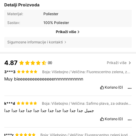
Detalji Proizvoda
Materijal:
Poliester
Sastav:
100% Poliester
Prikaži više
Sigurnosne informacije i kontakti
4.87
(8)
Prikaži više
3***3
Boja: Višebojno / Veličina: Fluorescentno zelena, za odrasle, plus veličina
Muy
bieeeeeeeeeeeeeeennnnnnnnnnnn
Korisno
(0)
k***d
Boja: Višebojno / Veličina: Safirno plava, za odrasle, plus veličina
جميل
جدا
جدا
جدا
جدا
جدا
جدا
جدا
جدا
جدا
جدا
جدا
Korisno
(0)
t***r
Boja: Višebojno / Veličina: Fluorescentno zeleni kod za odrasle