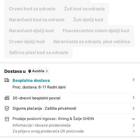
Crveni kod za odrasle
Žuti kod za odrasle
Narančasti kod za odrasle
Žuti dječji kod
Narančasti dječji kod
Fluorescentno zeleni dječji kod
Crveni dječji kod
Narančasta za odrasle, plus veličina
Safirno plavi kod za odrasle
Dostava u
Austria
Besplatna dostava
Proc. dostava:
6-11 Radni dani
30-dnevni besplatni povrat
Sigurna plaćanja · Zaštita privatnosti
Prodaje poslovni trgovac: Xining & Šalje SHEIN
Informacije i obveze prodavatelja
Za prijavu ovog prodavača i/ili proizvoda