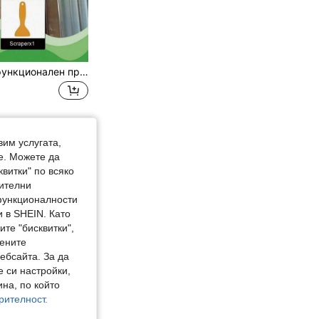
Homonth Многофункционален премахвач на лепила, бързо разтваря лепила, лепило и стикери без да оставя остатъци, нежна формула, която не уврежда повърхностите, идеален за почистване на автомобилни стикери, инструкции: новата и старата версия се изпращат на случаен принцип
вим услугата,
е. Можете да
квитки" по всяко
нителни
 функционалности
 в SHEIN. Като
те "бисквитки",
мените
ебсайта. За да
е си настройки,
на, по който
рителност.