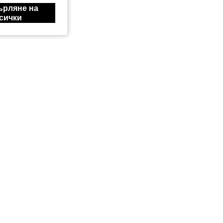
ърляне на
сички