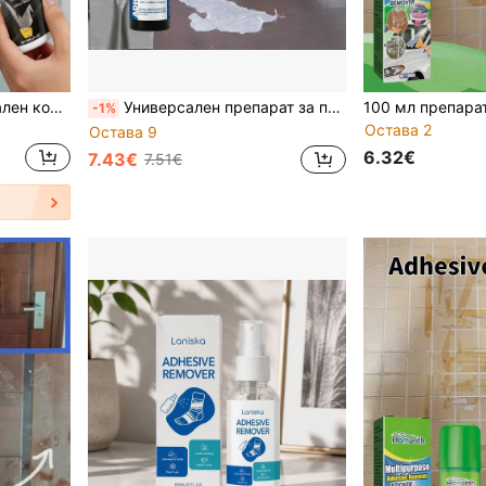
rayhong Многофункционален комплект за премахване на лепила, почистващо средство за лепила за дома и автомобила, удобно ежедневно почистване на лепкави остатъци, без чакане, бързо почистване, лесно за пренасяне. Начинът на употреба е изключително удобен: разклатете добре преди употреба. Пръснете продукта равномерно от разстояние около 15-25 см от лепилото. Изчакайте петното от лепило да се разтвори и използвайте стърчило, за да премахнете разтворените остатъци от лепило. Избърсете повърхността с чиста кърпа, за да премахнете останалите петна. (Нови и стари стилове се изпращат на случаен принцип)
Универсален препарат за премахване на лепило (за дома/колата/офиса), премахва стикери/двустранно залепваща лента/етикети, оставя без повреди, отговаря на нуждите на трансгранична употреба и множество сценарии
-1%
Остава 2
Остава 9
6.32€
7.43€
7.51€