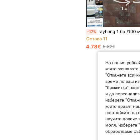
rayhong 1 бр./100 мл Премахвач на стикери, може да премахне различни остатъци от лепило – от каросерията на автомобила до повърхностите в дома – възстановява предметите до техния първоначален чист и бляскав вид. Истински многофункционален
-17%
Остава 11
4.78€
5.82€
На нашия уебсай
която заявявате
"Откажете всички
време по ваш из
"бисквитки", ко
и да персонализ
изберете "Откаж
които правят на
настройките на 
научите повече з
моля, изберете 
обработваме съб