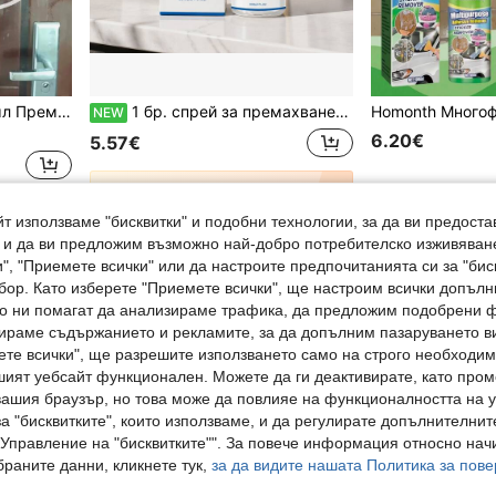
 почистващ разтвор за целия дом, незаменим почистващ продукт и инструмент за всяко домакинство
1 бр. спрей за премахване на лепила 60 ml/2 oz, нежен разтворител на остатъци от лента и лепило, лесен за употреба течен продукт за спортни ленти и бинтове
NEW
6.20€
5.57€
1
други продавачи
т използваме "бисквитки" и подобни технологии, за да ви предоста
, и да ви предложим възможно най-добро потребителско изживяван
1
Общо 1 страници
", "Приемете всички" или да настроите предпочитанията си за "бис
бор. Като изберете "Приемете всички", ще настроим всички допъл
ито ни помагат да анализираме трафика, да предложим подобрени
ираме съдържанието и рекламите, за да допълним пазаруването ви
ете всички", ще разрешите използването само на строго необходими
шият уебсайт функционален. Можете да ги деактивирате, като про
вашия браузър, но това може да повлияе на функционалността на у
а "бисквитките", които използваме, и да регулирате допълнителнит
"Управление на "бисквитките"". За повече информация относно начи
раните данни, кликнете тук,
за да видите нашата Политика за пове