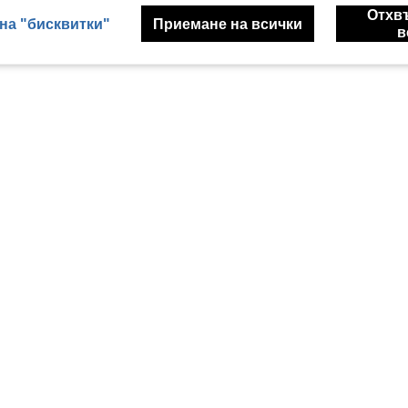
Отхв
на "бисквитки"
Приемане на всички
в