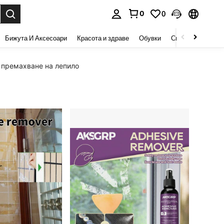
0
0
сене. Press Enter to select.
Бижута И Аксесоари
Красота и здраве
Обувки
Спорт И На Откри
 премахване на лепило