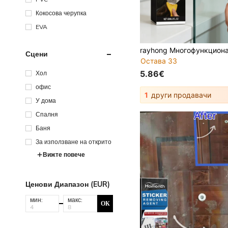
Кокосова черупка
EVA
Сцени
Остава 33
5.86€
Хол
офис
1
други продавачи
У дома
Спалня
Баня
За използване на открито
Вижте повече
Ценови Диапазон (EUR)
мин:
макс:
ОК