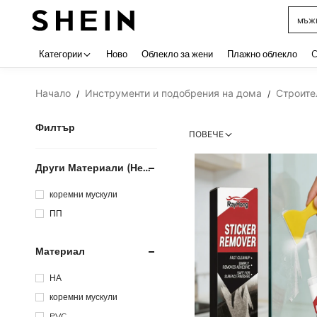
мъжк
Use up 
Категории
Ново
Облекло за жени
Плажно облекло
C
Начало
Инструменти и подобрения на дома
Строите
/
/
Филтър
ПОВЕЧЕ
Други Материали (не
Се Показват На
Рецепцията)
коремни мускули
ПП
Материал
НА
коремни мускули
PVC