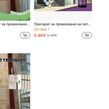
100 мл препарат за премахване на лепило, универсален премахвач на лепило и двустранно тиксо, почистващ агент без остатъци за дома, под, плочки, входна врата, кола, боядисани повърхности, мраморни повърхности и други зони, изпраща се произволен нов или стар модел
Препарат за премахване на лепила 30 мл/50 мл/120 мл, ефективно разтваря и омекотява лепила върху стъкло и автомобилна боя, премахва остатъци от лента, стикери и етикети от мебели, подове и стени, преносим комплект спрей с гъба, необходим за домашна грижа, лесен за употреба, нежна формула, подходящ за ръце и автомобилни повърхности.
Остава 7
5.46€
5.48€