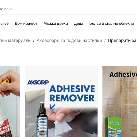
о сако
and down arrow keys to navigate search Наскоро търсени and Откриване на Тър
urve
Дом и живот
Мъжки дрехи
Деца
Бельо и спално облекло
лни материали
Аксесоари за подови настилки
Препарати за
/
/