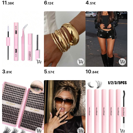
11
6
4
.38€
.12€
.51€
3
5
10
.81€
.57€
.84€