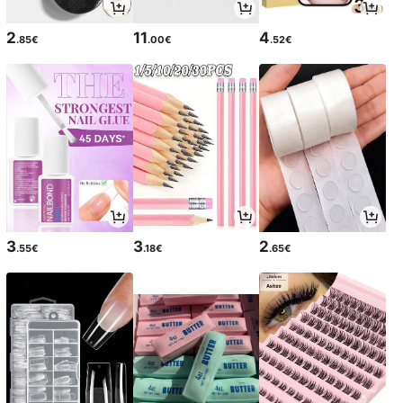
2
11
4
.85€
.00€
.52€
3
3
2
.55€
.18€
.65€