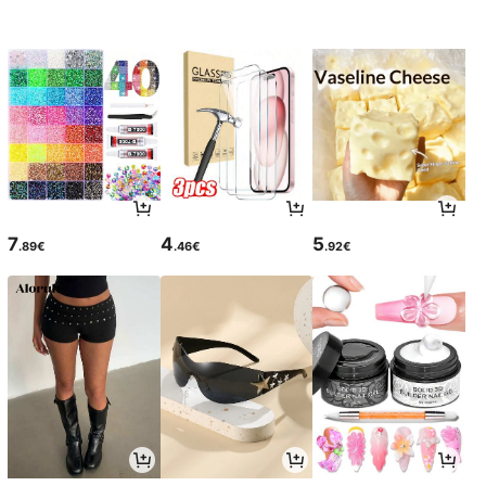
7
4
5
.89€
.46€
.92€