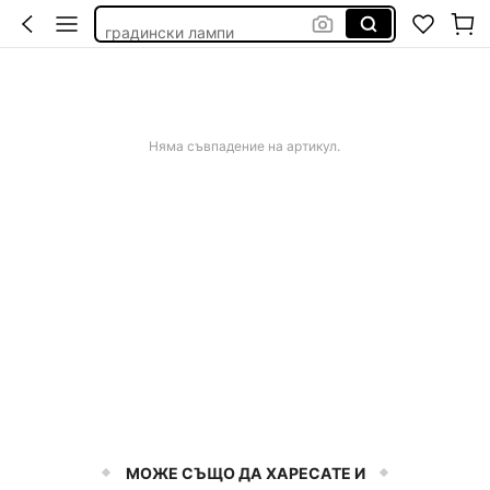
градински лампи
бял бански без презрамки
дамска рокля официална
american football bag
Няма съвпадение на артикул.
МОЖЕ СЪЩО ДА ХАРЕСАТЕ И