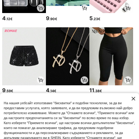
4
9
5
.12€
.90€
.23€
9
4
11
.59€
.14€
.38€
На нашия уебсайт използваме "бисквитки" и подобни технологии, за да ви
предоставим услугата, която заявявате, и да ви предложим възможно най-добро
потребителско изживяване. Можете да "Откажете всички", "Приемете всички" или
да настроите предпочитанията си за "бисквитки" по всяко време по ваш избор.
Като изберете "Приемете всички", ще настроим всички допълнителни "бисквитки",
които ни помагат да анализираме трафика, да предложим подобрени
функционалности и да персонализираме съдържанието и рекламите, за да
допълним пазаруването ви в SHEIN. Като изберете "Откажете всички", ще