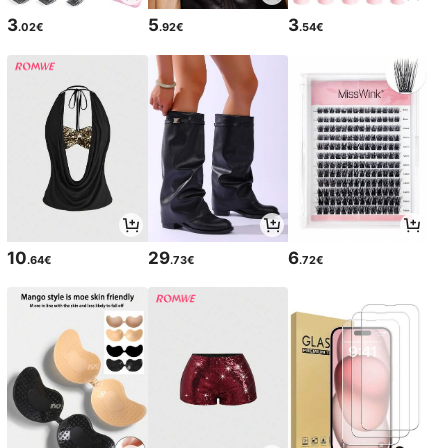
3
5
3
.02€
.92€
.54€
10
29
6
.64€
.73€
.72€