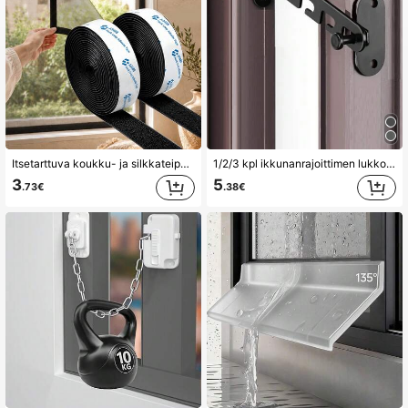
Itsetarttuva koukku- ja silkkateippi ikkunaseuloverholle, leikattava tahmea kiinnitysnauha verkkoseulan asennukseen, kodin ikkunan DIY-kiinnitys
1/2/3 kpl ikkunanrajoittimen lukko, metallinen suojaikkunan lukko, liukuikkunan rajoitin, ikkunan lukko, turvallisuussuoja, kodinparannus
3
5
.73€
.38€