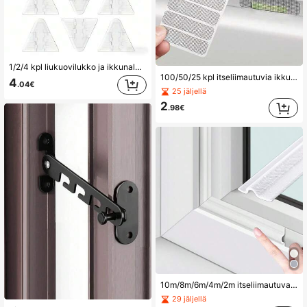
1/2/4 kpl liukuovilukko ja ikkunalukko – liukuvan lasioven kotiturvalukko, kaapin oven turvalukko, sisäänpäin aukeavan oven salpa ja stoppitanko
100/50/25 kpl itseliimautuvia ikkunan tyhjennysreiän verkkotarroja, vedenpitäviä ikkunanäytön korjauslaastareita, hienojakoisia hyttyskarkotetta liukuoven ikkunakiskoon, kestäviä kesäkoti-ikkunoiden lisävarusteita
4
.04€
25 jäljellä
2
.98€
10m/8m/6m/4m/2m itseliimautuva tiivistenauha - tuulenpitävä, äänieristetty, pölytiivis, hyönteisten esto, törmäyksenesto, meluneristys, energiansäästö - soveltuu muovi-teräsoville ja -ikkunoille - helppo asentaa (valkoinen)
29 jäljellä