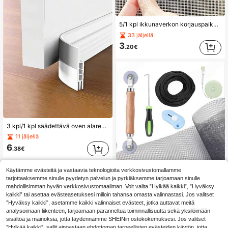
5/1 kpl ikkunaverkon korjauspaikkasarja, liukuvan lemmikkiverkko-oven korjauspaikka, vahvalla liimalla varustettu verkon korjauspaikkapaperi, reikien ja repeämien korjaamiseen, repeämätön paikka, sopii raskaaseen DIY-kotiverkon korjaukseen, hyttysverkon paikka, ihanteellinen lemmikin omistajille, vuokralaisille ja kodin omistajille, kesän valmisteluun, muuttoon, kiitospäivään ja kouluunpaluukauteen
33 jäljellä
3
.20€
3 kpl/1 kpl säädettävä oven alareunan tiivistyslista, vedonestin, säänkestävä suojalista, melun ja hyönteisten estäjä
11 jäljellä
6
.38€
Käytämme evästeitä ja vastaavia teknologioita verkkosivustomallamme
tarjottaaksemme sinulle pyydetyn palvelun ja pyrkiäksemme tarjoamaan sinulle
mahdollisimman hyvän verkkosivustomaailman. Voit valita ”Hylkää kaikki”, ”Hyväksy
kaikki” tai asettaa evästeasetuksesi milloin tahansa omasta valinnastasi. Jos valitset
”Hyväksy kaikki”, asetamme kaikki valinnaiset evästeet, jotka auttavat meitä
analysoimaan liikenteen, tarjoamaan paranneltua toiminnallisuutta sekä yksilöimään
1 setin ikkunaverkon ja oviverkon korjaussarja – lemmikkivarma verkonvaihto, liukuoven verkonvaihto ja oviverkon korjaussarja, sopii ikkunaverkkojen ja liukuoviverkon vaihtoon
sisältöä ja mainoksia, jotta täydennämme SHEINin ostokokemuksesi. Jos valitset
5 jäljellä
”Hylkää kaikki”, sallit ainoastaan ehdottoman tarpeellisten evästeiden käytön, jotta