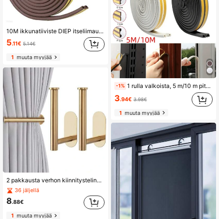
10M ikkunatiiviste DIEP itseliimautuva akustinen kumivaahtotiivistenauha tuulenpitävä eristysovitiiviste
5
.11€
5.14€
1
muuta myyjää
1 rulla valkoista, 5 m/10 m pitkä, muottityyppinen, EPDM-vaahtokumimateriaali, itseliimautuva, ovenkarmi, ikkunankarmi, törmäyksenesto, äänieristys, tiivistenauha
-1%
3
.94€
3.98€
1
muuta myyjää
2 pakkausta verhon kiinnitystelineitä, verhon sidontatelineitä, verhon kiinnitystelineitä, poraamattomia verhon vetotelineitä, verhokoukkuja, verhonpidikkeet verhoihin
36 jäljellä
8
.88€
1
muuta myyjää