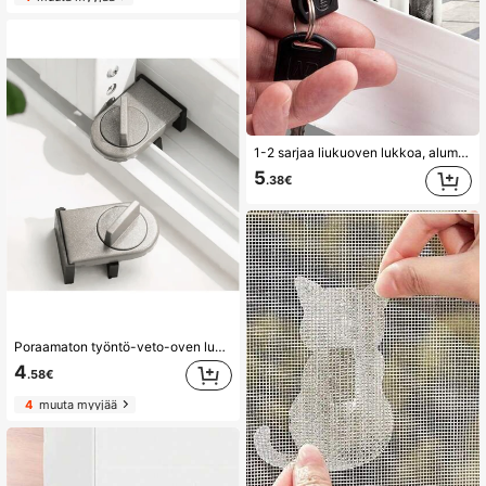
1-2 sarjaa liukuoven lukkoa, alumiininen ikkunalukko, turvallinen varkaudenesto-ovi- ja ikkunalukkosetti, sileä liukuoven lukko, turvalukko, kiinteä rajoitin
5
.38€
Poraamaton työntö-veto-oven lukko, lapsilukko liukuikkunaan, korkeaan nousuun tarkoitettu putoamisenestolukko, varkaudenestolukko
4
.58€
4
muuta myyjää