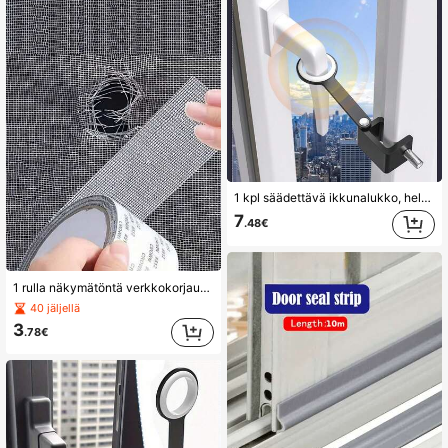
1 kpl säädettävä ikkunalukko, helppo asentaa ilman poraamista, irrotettava ikkunanpysäyttimen kahva, huonekalujen ja ovien salpakiinnike
7
.48€
1 rulla näkymätöntä verkkokorjausnauhaa, itseliimautuva hyttysverkon paikka ikkunanäytöille, verhoille ja hyttysverkon korjaukselle
40 jäljellä
3
.78€