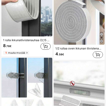
1 rulla ikkunatiivistenauhaa (3,15 x 78 tuumaa) - Säänkestävä eristysnauha talveksi, vedenpitävä ratkaisu, itseliimautuva vetopysäytin, helppo asentaa, korkealaatuinen liima, tuulenpitävä oventiiviste, sopii syksyyn/talveen, jouluun ja uuteen vuoteen
8
.78€
1/2 rullaa oven ikkunan tiivistenauhat itseliimautuva eristysvaahtoteippi sieni oven raolle äänieristetty ja pölytiivis tuulenpitävä muovinen teräsikkuna itseliimautuva äänieristetty oven ikkuna vaahto meluneristys harmaa
1
muuta myyjää
4
.58€