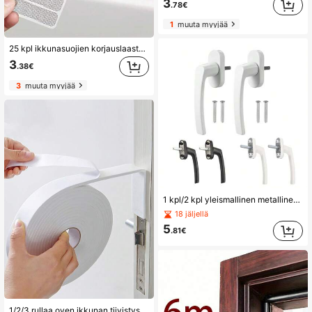
3
.78€
1
muuta myyjää
25 kpl ikkunasuojien korjauslaastareita, liimaa ja korjaussarja, sisätilojen hyönteis-, kärpäs- ja hyttysverhoverkko, ikkunasuojien korjaustarrat
3
.38€
3
muuta myyjää
1 kpl/2 kpl yleismallinen metallinen kaksikerroksinen lasi-ikkunankahva - oikea-/vasenkätinen turvaikkunanavaaja - kiinnitysruuveilla
18 jäljellä
5
.81€
1/2/3 rullaa oven ikkunan tiivistysnauhat itseliimautuva eristysvaahtoteippi sieni oven raon äänieristys ja pölytiivis tuulenpitävä muovinen teräsikkuna itseliimautuva äänieristys oven ikkuna vaahto meluneristys