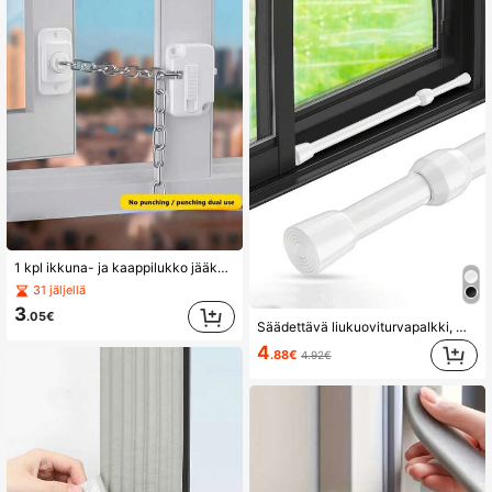
1 kpl ikkuna- ja kaappilukko jääkaapille, varkaudenestoketjulukko, liukuovien rajoitin, korkeiden rakennusten putoamissuoja, lapsilukko, päivitetty ikkunalukko, varkauden- ja murtautumisenesto, estää lasten ikkunoiden avaamisen, turvalukko ilman porausta, kodin sisustus, juhlat, vauvan suojavaruste, naisten lahja, puutarha, DIY, makuuhuoneen sisustus, keittiön sisustus, asuntolan tarvikkeet, varastohuone, joulukoristeet, matkatarvikkeet, polttareiden tarvikkeet, toimistöpöydän tarvikkeet, kodin sisustus
31 jäljellä
3
.05€
Säädettävä liukuoviturvapalkki, metallinen säädettävä ikkuna- ja lasioviturvapalkki turvalukituksella ja kumiväreillä – metallirakenne, parannettu turvallisuus, sopii useimpiin oviin, kotilukkoihin ja ovelukkoihin
4
.88€
4.92€