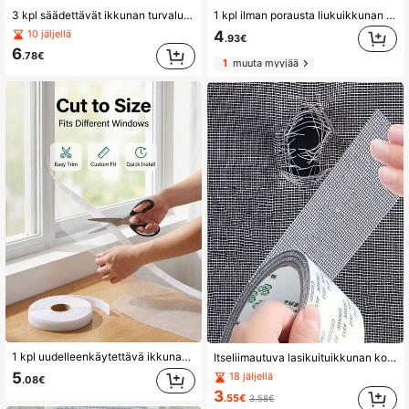
3 kpl säädettävät ikkunan turvalukot, itsekiinnittyvät, asennus ilman porausta, kestävää metallia ja muovia, kodin turvallisuuteen, ilmanvaihtoon ja yksityisyyteen, tyylikäs lukkomuotoilu, helposti asennettavat lukot
1 kpl ilman porausta liukuikkunan vedenpitävä este - Kestävä ulkoikkunoiden salaojitusjärjestelmä, liukuikkunan vedenpitävä ohjauslevy takaiskuventtiilillä, helppo asentaa, liimautuvalla taustalla, musta sadevesiviemäröintilevy, sopii liukuikkunoihin, parvekkeille ja suihkuoville - vuotamaton ja roskaton, sopii yksi-/kaksinkertaisille ikkunoille
4
10 jäljellä
.93€
6
.78€
1
muuta myyjää
1 kpl uudelleenkäytettävä ikkunaverkko, itseliimautuva hyttysverkko, helppo asentaa itseliimautuva hyönteisverkkosarja, valkoinen ruudukko ja reunasuunnittelu, estää hyttysiä, kärpäsiä ja pieniä ötököitä, tiivis verkko, muokattavissa oleva tee-se-itse-verho - korvaa kodin hyönteisverkon, välttämätön koti
Itseliimautuva lasikuituikkunan korjausteippi, vedenpitävä hyttysverkon korjausteippi, kestävä ja helppo korjata reikiä tai halkeamia ikkunanäytöissä ja ovissa
5
18 jäljellä
.08€
3
.55€
3.58€