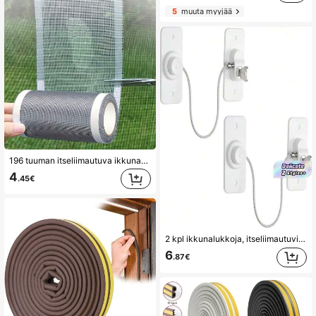
5
muuta myyjää
196 tuuman itseliimautuva ikkuna-oven verkon korjausteippi, sopii hyttysverkon reikien korjaamiseen, helppo levittää, ei vedenpitävä - reikien ja repeämien korjaamiseen
4
.45€
2 kpl ikkunalukkoja, itseliimautuvia ikkunanrajoitinlukkoja ruuveilla ja avaimilla, tukevat lukot estämään kodin ikkunalukkojen putoamisen
6
.87€