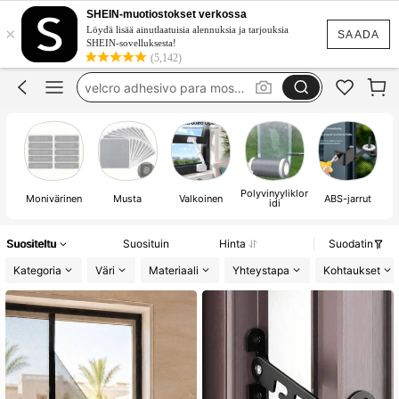
aurinkokennovalo
SHEIN-muotiostokset verkossa
×
sticker
Löydä lisää ainutlaatuisia alennuksia ja tarjouksia
SAADA
SHEIN-sovelluksesta!
velcro adhesivo para mosquitera
(5,142)
fermo finestra aperta
window stopper
aurinkokennovalo
Polyvinyyliklor
Monivärinen
Musta
Valkoinen
ABS-jarrut
idi
Suositeltu
Suosituin
Hinta
Suodatin
Kategoria
Väri
Materiaali
Yhteystapa
Kohtaukset