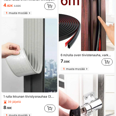
4
.62€
4.66€
1
muuta myyjää
6 m/rulla oven tiivistenauha, varkaudenesto-oven tiivistenauha, itseliimautuva tiivistenauha/äänieristetty törmäyksenestotiiviste, vedenpitävä, hyönteissuojattu, pölytiivis, tuulenpitävä
7
.08€
1
muuta myyjää
1 rulla ikkunan tiivistysnauhaa (3.15x78 tuumaa) – säänkestävä eristysteippi talveen, vedenpitävä ratkaisu, itsekiinnittyvä vedon estäjä, helppo asennus, korkealaatuinen liima, tuulitiivis oven tiivistys, sopii syksyyn/talveen, jouluun ja uuteenvuoteen
39 jäljellä
8
.18€
1
muuta myyjää