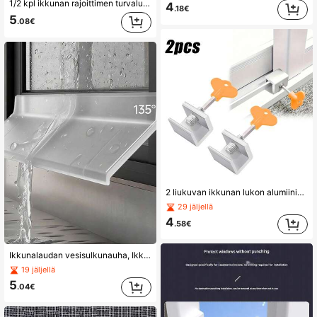
1/2 kpl ikkunan rajoittimen turvalukko, metallinen suojaava ikkunan turvalukko, liukuikkunan rajoitin, ikkunan turvalukko, turvallisuussuoja, kodinsisustus
4
.18€
5
.08€
2 liukuvan ikkunan lukon alumiiniseosrajoittimet, säädettävä ikkunan karmilukko avaimella, sopii koti- ja toimistokäyttöön
29 jäljellä
4
.58€
Ikkunalaudan vesisulkunauha, Ikkunoiden ja ovien tiivistenauha, Sadetiivis tiivistenauha, Ikkunarakojen vesisulku
19 jäljellä
5
.04€