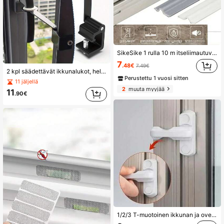
SikeSike 1 rulla 10 m itseliimautuvaa tiivistenauhaa - muovivaahtomuovitiiviste, sopii liukuoville ja ikkunoille, pölytiivis, äänieristetty, hyönteistiivis, vedenpitävä ovenrakojen tiivistysnauha
7
.48€
7.49€
2 kpl säädettävät ikkunalukot, helppo asentaa ilman poraamista, irrotettava ikkunan tulppakahva, huonekalujen ja ovien salpojen kiinnittimet, kodin turvaikkunalukot, poraton ikkunan rajoitin, alumiiniseoksesta valmistettu ikkunalukon lukko
Perustettu 1 vuosi sitten
11 jäljellä
2
muuta myyjää
11
.90€
1/2/3 T-muotoinen ikkunan ja oven turvalukko - kestävä muoviteräs, klassinen tyyli kodin turvalukko