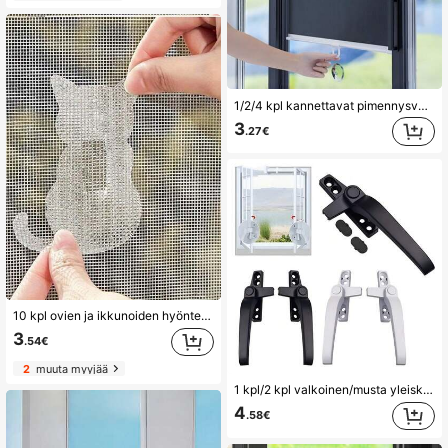
1/2/4 kpl kannettavat pimennysverhot imukopeilla, auringonsuoja, lämmöneristys, yksityisyysverho, ei asennusta, sopii kotiin/makuuhuoneeseen/toimistoon/kylpyhuoneeseen/varastohuoneeseen, auton aurinkosuojaksi, ihanteellinen perheille ja matkailijoille
3
.27€
10 kpl ovien ja ikkunoiden hyönteisverkon korjauslaikkasetti, liukuva lemmikkiverkko-ovilaikat, vahvalla liimalla varustetut verkon korjaustarrat reikien ja repeämien korjaukseen, kestävä ja repeämätön laikka, DIY-kotiverkon korjaus, hyttysverkon korjauslaikka, lemmikin omistajille
3
.54€
2
muuta myyjää
1 kpl/2 kpl valkoinen/musta yleiskäyttöinen kaksoislasitettu ikkunankahva, paksunnettu, irrotettu alumiini- ja muoviteräsikkunankahva, kiinnitysruuvilla, turvakarmi-ikkuna, oikea-/vasenkätinen
4
.58€