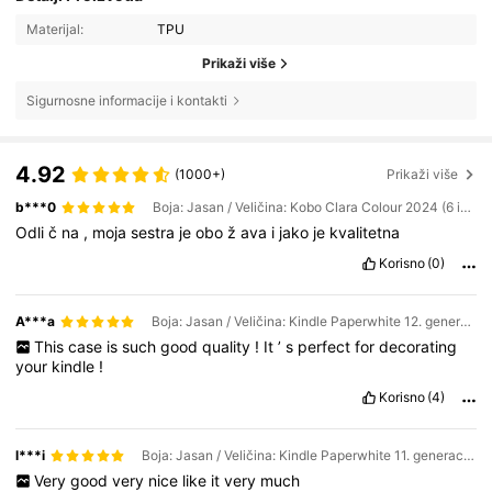
Materijal:
TPU
Prikaži više
Sigurnosne informacije i kontakti
4.92
(1000+)
Prikaži više
b***0
Boja: Jasan / Veličina: Kobo Clara Colour 2024 (6 inča)
Odli
č
na
,
moja
sestra
je
obo
ž
ava
i
jako
je
kvalitetna
Korisno
(0)
A***a
Boja: Jasan / Veličina: Kindle Paperwhite 12. generacije 2024.
This
case
is
such
good
quality
!
It
’
s
perfect
for
decorating
your
kindle
!
Korisno
(4)
l***i
Boja: Jasan / Veličina: Kindle Paperwhite 11. generacije 2021.
Very
good
very
nice
like
it
very
much