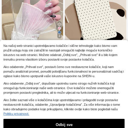
4
1 kom prozirna zaštitna futrola, kom
Na našoj web-stranici upotrebljavamo kolačiće i slične tehnologije kako bismo vam
5
patibilna s Kindle Paperwhite 12. ge
.45€
pružili uslugu koju ste zatražili te nastojali omogućiti najbolje moguće korisničko
neracije (izdanje 2024.), Kindle 11.
iskustvo na web-stranici. Možete odabrati „Odbij sve”, „Prihvati sve” ili u bilo kojem
generacije (izdanje 2024.), Libra Co
5
trenutku prema vlastitom izboru postaviti svoje postavke kolačića.
lour 7-inčni, Clara Colour, Fire HD 1
0 tablet (11./13. generacije, izdanje
1 komad zaštitne futrole s uzorkom
Ako odaberete „Prihvati sve”, postavit ćemo sve neobavezne kolačiće, koji nam
10
2021./2023.). Zaštita od pada s kut
točkica u krem boji, kompatibilna s
.85€
pomažu analizirati promet, ponuditi poboljšanu funkcionalnost te personalizirati sadržaj i
a, prozirna zaštitna futrola za cijelo
Kindle 2024, Kindle NK 11/Kindle B
tijelo, mekana silikonska školjka.
asic, Kindle Paperwhite 5, 10,2" 20
oglase kako bismo upotpunili vaše iskustvo kupovine na SHEIN-u.
25 (10. generacija)/ 11" 2025 (11 inč
Ako odaberete „Odbij sve”, dopuštate upotrebu samo strogo nužnih kolačića koji
a), Galaxy Tab A8 10,5" 2022, s fun
kcijom automatskog buđenja/spava
omogućuju funkcioniranje naše web-stranice. Ove kolačiće možete onemogućiti
nja, lagana i praktična, savršeno pri
promjenom postavki preglednika, ali to može utjecati na funkcioniranje web-stranice.
staje za zaštitu vašeg uređaja za či
tanje.
Ako želite saznati više o kolačićima koje upotrebljavamo i prilagoditi svoje postavke
neobaveznih kolačića, odaberite „Upravljanje kolačićima”. Za više informacija o tome
kako obrađujemo podatke koje prikupljamo, kliknite ovdje kako biste pogledali našu
Politiku privatnosti.
Prozirna maskica za potpuno novi
Odbij sve
Kindle Paperwhite 12. generacije 7"