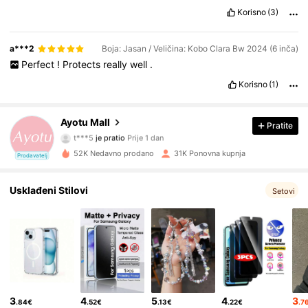
Korisno
(3)
a***2
Boja: Jasan / Veličina: Kobo Clara Bw 2024 (6 inča)
Perfect
!
Protects
really
well
.
Korisno
(1)
11K Pratitelji
4.86
Ayotu Mall
Pratite
t***5
je pratio
Prije 1 dan
s***j
pregledava
52K Nedavno prodano
31K Ponovna kupnja
11K Pratitelji
4.86
Prodavatelj
Usklađeni Stilovi
Setovi
11K Pratitelji
4.86
11K Pratitelji
4.86
11K Pratitelji
4.86
3
4
5
4
3
.84€
.52€
.13€
.22€
.7