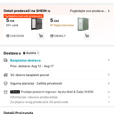
Ostali prodavači na SHEIN-u
Pogledajte sve prodavače (2)
Najniže kod svih prodavača
5
5
.13€
.23€
50+ sold
#1 Najprodavanije
CHECKON
DBSKILY
Dostava u
Austria
Besplatna dostava
Proc. dostava:
Aug 12 - Aug 17
30-dnevni besplatni povrat
Sigurna plaćanja · Zaštita privatnosti
Prodaje poslovni trgovac: Ayotu Mall & Šalje SHEIN
Tržnica
Informacije i obveze prodavatelja
Za prijavu ovog prodavača i/ili proizvoda
Detalji Proizvoda