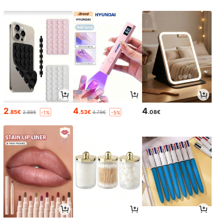
2
4
4
.85€
.53€
.08€
2.88€
4.79€
-1%
-5%