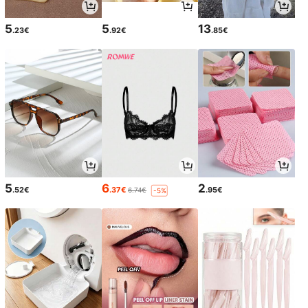
5
5
13
.23€
.92€
.85€
5
6
2
.52€
.37€
.95€
6.74€
-5%