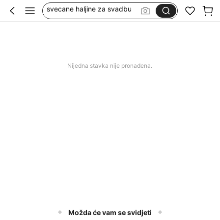
kupaći za žene
wedding guest dress women
duge svečane haljine
squishy
Nijedna stavka nije pronađena.
Možda će vam se svidjeti