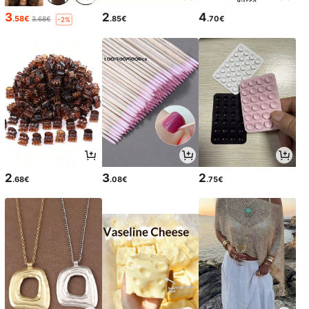
3
2
4
.58€
.85€
.70€
3.68€
-2%
2
3
2
.68€
.08€
.75€