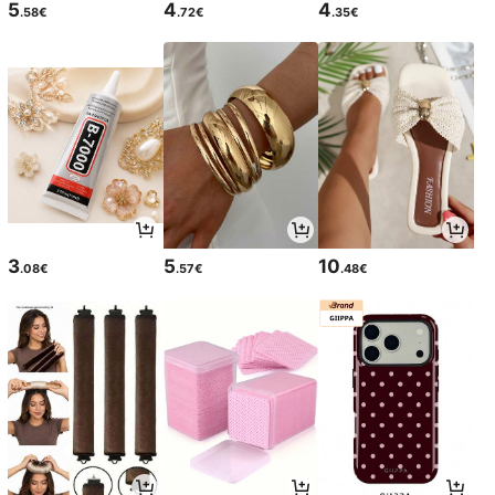
5
4
4
.58€
.72€
.35€
3
5
10
.08€
.57€
.48€