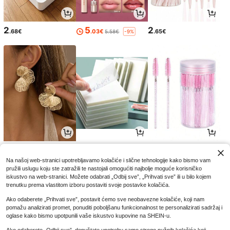
2
5
2
.68€
.03€
.65€
5.58€
-9%
4
3
2
.32€
.25€
.85€
Na našoj web-stranici upotrebljavamo kolačiće i slične tehnologije kako bismo vam
pružili uslugu koju ste zatražili te nastojali omogućiti najbolje moguće korisničko
iskustvo na web-stranici. Možete odabrati „Odbij sve”, „Prihvati sve” ili u bilo kojem
trenutku prema vlastitom izboru postaviti svoje postavke kolačića.
Ako odaberete „Prihvati sve”, postavit ćemo sve neobavezne kolačiće, koji nam
pomažu analizirati promet, ponuditi poboljšanu funkcionalnost te personalizirati sadržaj i
oglase kako bismo upotpunili vaše iskustvo kupovine na SHEIN-u.