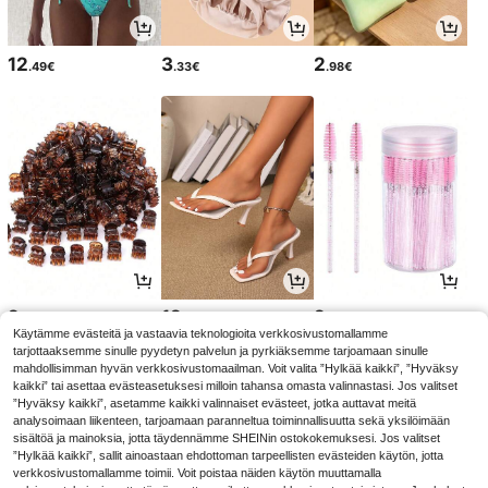
12
3
2
.49€
.33€
.98€
2
12
2
.68€
.81€
.85€
Käytämme evästeitä ja vastaavia teknologioita verkkosivustomallamme
tarjottaaksemme sinulle pyydetyn palvelun ja pyrkiäksemme tarjoamaan sinulle
mahdollisimman hyvän verkkosivustomaailman. Voit valita ”Hylkää kaikki”, ”Hyväksy
kaikki” tai asettaa evästeasetuksesi milloin tahansa omasta valinnastasi. Jos valitset
”Hyväksy kaikki”, asetamme kaikki valinnaiset evästeet, jotka auttavat meitä
analysoimaan liikenteen, tarjoamaan paranneltua toiminnallisuutta sekä yksilöimään
sisältöä ja mainoksia, jotta täydennämme SHEINin ostokokemuksesi. Jos valitset
”Hylkää kaikki”, sallit ainoastaan ehdottoman tarpeellisten evästeiden käytön, jotta
verkkosivustomallamme toimii. Voit poistaa näiden käytön muuttamalla