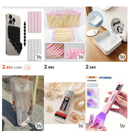
2
2
2
.85€
.98€
.68€
2.88€
-1%