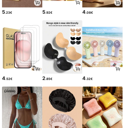
5
5
4
.23€
.92€
.08€
4
2
4
.52€
.85€
.32€