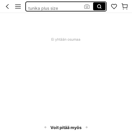
tunika plus size
baby phat
goth clothing
unice
Ei yhtään osumaa
Voit pitää myös