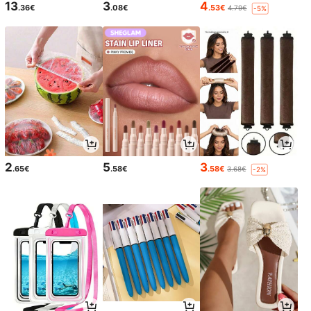
13
3
4
.36€
.08€
.53€
4.79€
-5%
2
5
3
.65€
.58€
.58€
3.68€
-2%