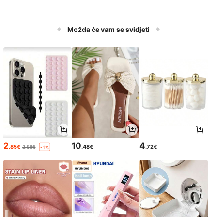
Možda će vam se svidjeti
2
10
4
.85€
.48€
.72€
2.88€
-1%