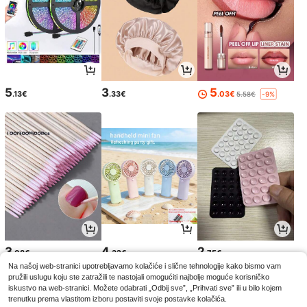
5
3
5
.13€
.33€
.03€
5.58€
-9%
3
4
2
.08€
.32€
.75€
Na našoj web-stranici upotrebljavamo kolačiće i slične tehnologije kako bismo vam
pružili uslugu koju ste zatražili te nastojali omogućiti najbolje moguće korisničko
iskustvo na web-stranici. Možete odabrati „Odbij sve”, „Prihvati sve” ili u bilo kojem
trenutku prema vlastitom izboru postaviti svoje postavke kolačića.