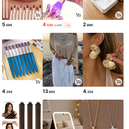
5
4
2
.58€
.53€
.68€
4.79€
-5%
4
13
4
.35€
.85€
.32€