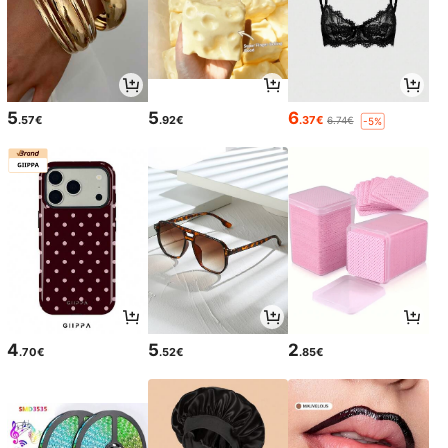
5
5
6
.57€
.92€
.37€
6.74€
-5%
4
5
2
.70€
.52€
.85€